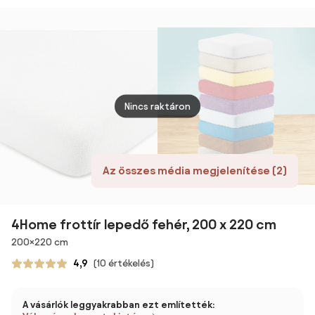
alapon 140 x
200 cm
Nincs raktáron
Az összes média megjelenítése (2)
4Home frottír lepedő fehér, 200 x 220 cm
Méretek
200×220 cm
4,9
(10 értékelés)
A vásárlók leggyakrabban ezt említették: