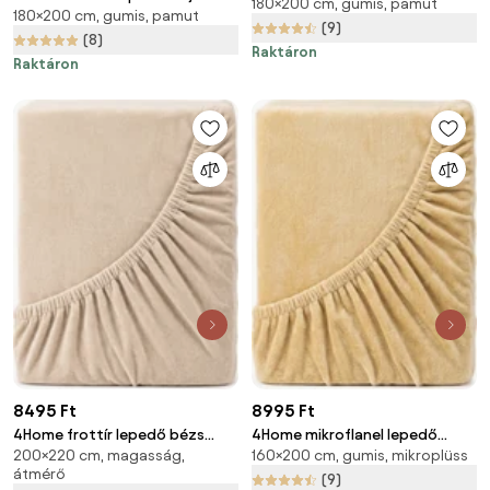
180×200 cm, gumis, pamut
180 x 200 cm
180×200 cm, gumis, pamut
200 cm
(9)
(8)
Raktáron
Raktáron
8495 Ft
8995 Ft
4Home frottír lepedő bézs
4Home mikroflanel lepedő
200×220 cm, magasság,
160×200 cm, gumis, mikroplüss
színű, 200 x 220 cm
bézs, 160 x 200 cm
átmérő
(9)