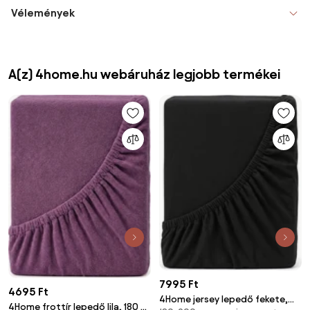
Vélemények
A(z) 4home.hu webáruház legjobb termékei
7995 Ft
4695 Ft
4Home jersey lepedő fekete,
4Home frottír lepedő lila, 180 x