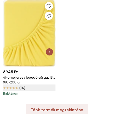
6945 Ft
4Home jersey lepedő sárga, 180
180×200 cm
x 200 cm
(14)
Raktáron
Több termék megtekintése