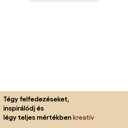
Lábléc kihagyása, ugrás az oldal elejére
Tégy felfedezéseket,
inspirálódj és
légy teljes mértékben
kreatív