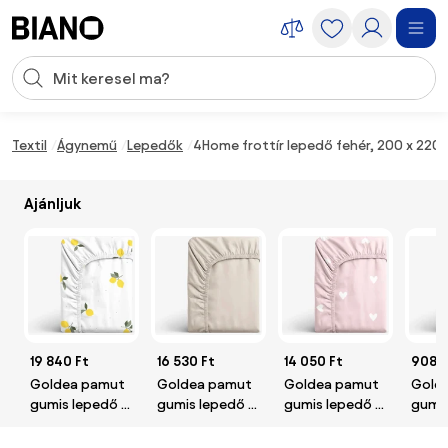
Navigáció kihagyása, ugrás a tartalomra
Keresési bevitel
Tartalom átugrása, ugrás a láblécbe
Textil
Ágynemű
Lepedők
4Home frottír lepedő fehér, 200 x 220
Ajánljuk
19 840 Ft
16 530 Ft
14 050 Ft
9080
Goldea pamut
Goldea pamut
Goldea pamut
Gold
gumis lepedő -
gumis lepedő -
gumis lepedő -
gumis
citromok 180 x
latte 180 x 200
szívecskék,
zsály
200 cm
cm
púderrózsaszín
x 200