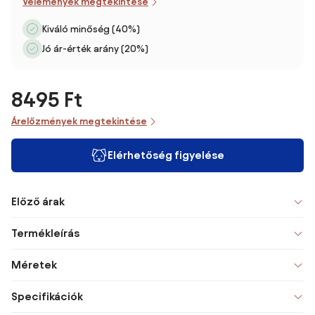
Vélemények megtekintése
Kiváló minőség (40%)
Jó ár-érték arány (20%)
8495 Ft
Árelőzmények megtekintése
Elérhetőség figyelése
Előző árak
Termékleírás
Méretek
Specifikációk