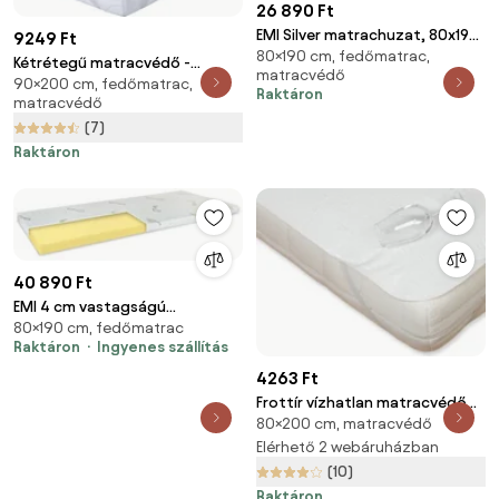
26 890 Ft
EMI Silver matrachuzat, 80x190
9249 Ft
80×190 cm, fedőmatrac,
10 cm
Kétrétegű matracvédő -
matracvédő
90×200 cm, fedőmatrac,
TOPPER 90 x 200 cm
Raktáron
matracvédő
(7)
Raktáron
40 890 Ft
EMI 4 cm vastagságú
80×190 cm, fedőmatrac
memóriahab fedőmatrac,
Raktáron
Ingyenes szállítás
80x190 cm
4263 Ft
Frottír vízhatlan matracvédő
80×200 cm, matracvédő
80 x 200 cm
Elérhető 2 webáruházban
(10)
Raktáron