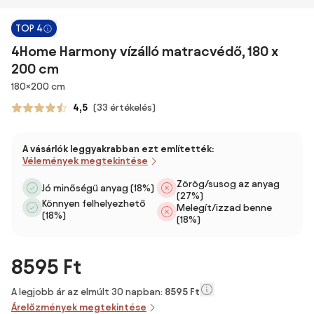
TOP 4
4Home Harmony vízálló matracvédő, 180 x
200 cm
Méretek
180×200 cm
4,5
(33 értékelés)
A vásárlók leggyakrabban ezt említették:
Vélemények megtekintése
Zörög/susog az anyag
Jó minőségű anyag (18%)
(27%)
Könnyen felhelyezhető
Melegít/izzad benne
(18%)
(18%)
8595 Ft
A legjobb ár az elmúlt 30 napban:
8595 Ft
Árelőzmények megtekintése