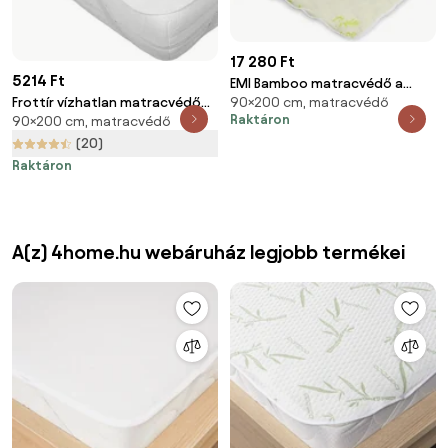
17 280 Ft
5214 Ft
EMI Bamboo matracvédő a
Frottír vízhatlan matracvédő
90×200 cm, matracvédő
sarkokon gumiszalaggal
Raktáron
90×200 cm, matracvédő
90 x 200 cm
(20)
Raktáron
A(z) 4home.hu webáruház legjobb termékei