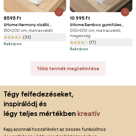
8595 Ft
10 995 Ft
4Home Harmony vízálló
4Home Bamboo gumifüles
180×200 cm, matracvédő
200×200 cm, matracvédő,
matracvédő, 180 x 200 cm
matracvédő, 200 x 200 cm
magasság
(33)
(17)
Raktáron
Raktáron
Több termék megtekintése
Lábléc kihagyása, ugrás az oldal elejére
Tégy felfedezéseket,
inspirálódj és
légy teljes mértékben
kreatív
Kapj azonnali hozzáférést az összes funkcióhoz