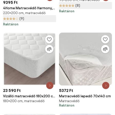
90 x 200 cm
9395 Ft
(8)
4Home Matracvédő Harmony,
Raktáron
220×200 cm, matracvédő
220 x 200 cm
(9)
Raktáron
23 590 Ft
5372 Ft
Vízálló matracvédő 180x200 cm
Matracvédő lepedő 70x140 cm
180×200 cm, matracvédő
Matracvédő
Quilted – Mila Home
Raktáron