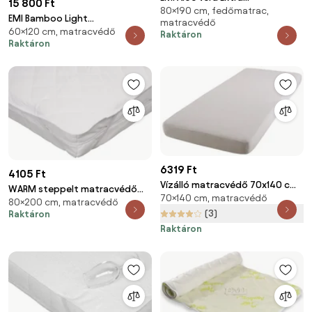
15 800 Ft
80×190 cm, fedőmatrac,
matrachuzat, 80x190 10 cm
EMI Bamboo Light
matracvédő
60×120 cm, matracvédő
matrachuzat, 60x120 5 cm
Raktáron
Raktáron
6319 Ft
4105 Ft
Vízálló matracvédő 70x140 cm
WARM steppelt matracvédő
70×140 cm, matracvédő
– B.E.S.
80×200 cm, matracvédő
80x200 cm
(3)
Raktáron
Raktáron