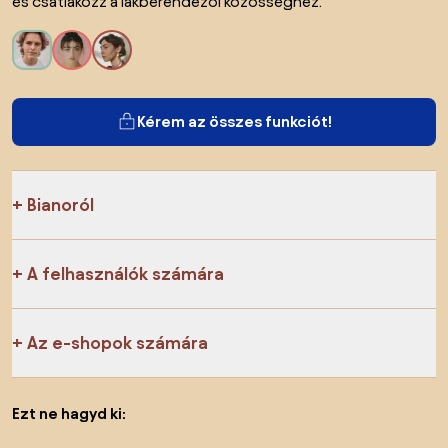
és csatlakozz a lakberendezői közösséghez.
Kérem az összes funkciót!
Bianoról
A felhasználók számára
Az e-shopok számára
Ezt ne hagyd ki: