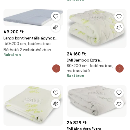
49 200 Ft
Largo kontinentális ágyhoz
160×200 cm, fedőmatrac
topper fehér 160x200 cm
Elérhető 2 webáruházban
24 160 Ft
Raktáron
EMI Bamboo Extra
80×200 cm, fedőmatrac,
matrachuzat, 80x200 10 cm
matracvédő
Raktáron
26 829 Ft
EMI Aloe Vera Extra