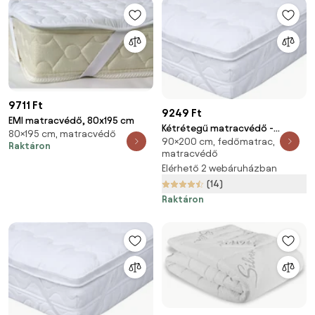
9711 Ft
9249 Ft
EMI matracvédő, 80x195 cm
Kétrétegű matracvédő -
80×195 cm, matracvédő
90×200 cm, fedőmatrac,
TOPPER 90 x 200 cm
Raktáron
matracvédő
Elérhető 2 webáruházban
(14)
Raktáron