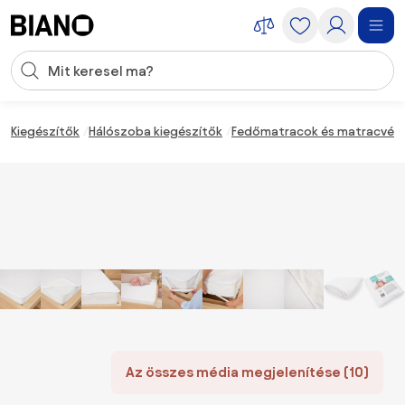
Navigáció kihagyása, ugrás a tartalomra
Keresési bevitel
Tartalom átugrása, ugrás a láblécbe
Kiegészítők
Hálószoba kiegészítők
Fedőmatracok és matracvéd
Az összes média megjelenítése (10)