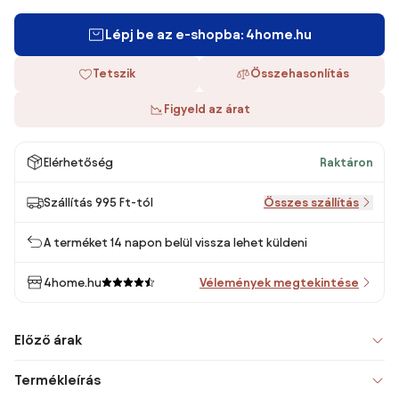
Lépj be az e-shopba: 4home.hu
Tetszik
Összehasonlítás
Figyeld az árat
Elérhetőség
Raktáron
Szállítás 995 Ft-tól
Összes szállítás
A terméket 14 napon belül vissza lehet küldeni
4home.hu
Vélemények megtekintése
Előző árak
Termékleírás