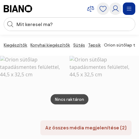
Navigáció kihagyása, ugrás a tartalomra
Keresési bevitel
Tartalom átugrása, ugrás a láblécbe
Kiegészítők
Konyhai kiegészítők
Sütés
Tepsik
Orion sütőlap ta
Nincs raktáron
Az összes média megjelenítése (2)