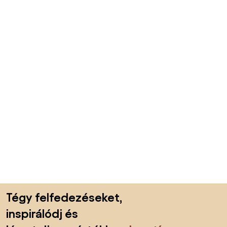
Lábléc kihagyása, ugrás az oldal elejére
Tégy felfedezéseket,
inspirálódj és