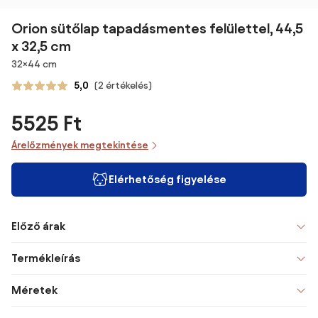
Orion sütőlap tapadásmentes felülettel, 44,5
x 32,5 cm
Méretek
32×44 cm
5,0
(2 értékelés)
5525 Ft
Árelőzmények megtekintése
Elérhetőség figyelése
Előző árak
Termékleírás
Méretek