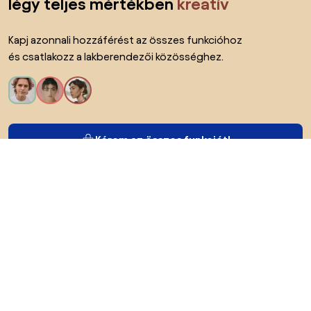
légy teljes mértékben
kreatív
Kapj azonnali hozzáférést az összes funkcióhoz
és csatlakozz a lakberendezői közösséghez.
Kérem az összes funkciót!
Bianoról
A felhasználók számára
Az e-shopok számára