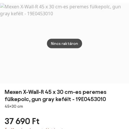
Solis – Umbra
polc Bribano –
acél
Wenko
fürdő
sarok
Dolc
Wenk
Nincs raktáron
Mexen X-Wall-R 45 x 30 cm-es peremes
fülkepolc, gun gray kefélt - 19E0453010
Méretek
45×30 cm
37 690 Ft