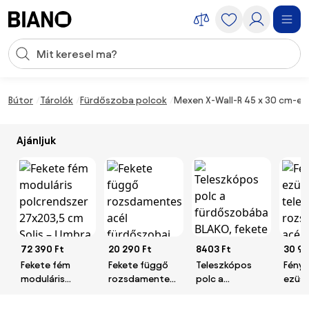
Navigáció kihagyása, ugrás a tartalomra
Keresési bevitel
Tartalom átugrása, ugrás a láblécbe
Bútor
Tárolók
Fürdőszoba polcok
Mexen X-Wall-R 45 x 30 cm-es 
Ajánljuk
72 390 Ft
20 290 Ft
8403 Ft
30 99
Fekete fém
Fekete függő
Teleszkópos
Fénye
moduláris
rozsdamentes
polc a
ezüst
polcrendszer
acél
fürdőszobába
teles
27x203,5 cm
fürdőszobai
BLAKO, fekete
rozs