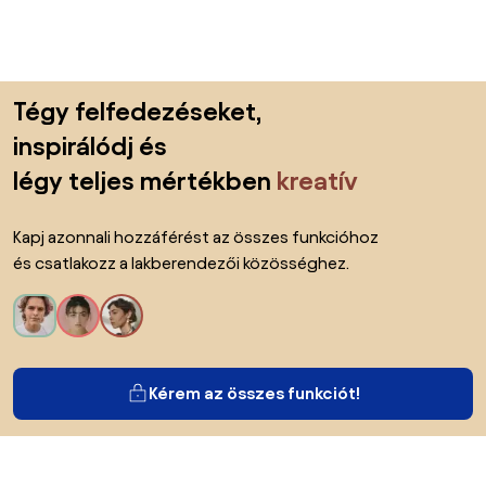
Lábléc kihagyása, ugrás az oldal elejére
Tégy felfedezéseket,
inspirálódj és
légy teljes mértékben
kreatív
Kapj azonnali hozzáférést az összes funkcióhoz
és csatlakozz a lakberendezői közösséghez.
Kérem az összes funkciót!
Bianoról