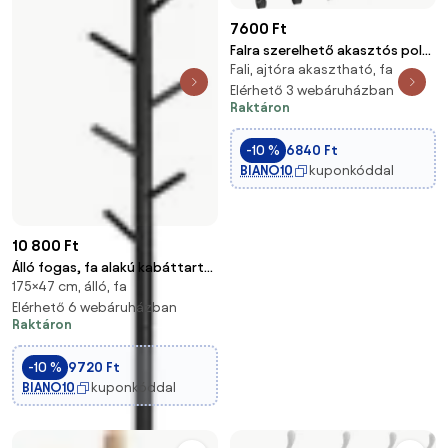
7600 Ft
Falra szerelhető akasztós polc,
Fali, ajtóra akasztható, fa
kabáttartó 8 akasztóval,
rusztikus barna
Elérhető 3 webáruházban
Raktáron
-10 %
6840 Ft
BIANO10
kuponkóddal
10 800 Ft
Álló fogas, fa alakú kabáttartó,
175×47 cm, álló, fa
8 kampóval, 3 magassági
lehetőséggel, fekete
Elérhető 6 webáruházban
Raktáron
-10 %
9720 Ft
BIANO10
kuponkóddal