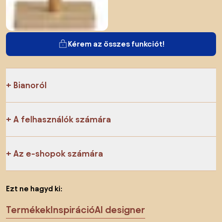
Kérem az összes funkciót!
Bianoról
A felhasználók számára
Az e-shopok számára
Ezt ne hagyd ki:
Termékek
Inspiráció
AI designer