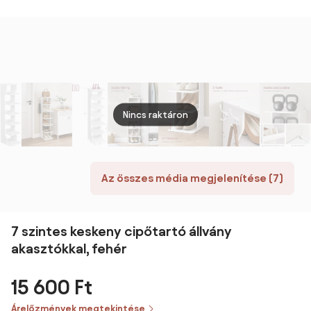
fehér
Fáralakú a
Folyosóra
Belépőre
Hálószobába
40x40x165 cm
Természetes |
Aosom
Nincs raktáron
Az összes média megjelenítése (7)
7 szintes keskeny cipőtartó állvány
akasztókkal, fehér
15 600 Ft
Árelőzmények megtekintése