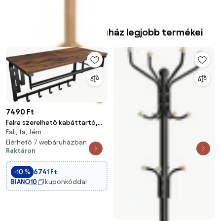
A(z) TUTI Home webáruház legjobb termékei
7490 Ft
Falra szerelhető kabáttartó,
Fali, fa, fém
ruhafogas, rusztikus barna és
fekete
Elérhető 7 webáruházban
Raktáron
-10 %
6741 Ft
BIANO10
kuponkóddal