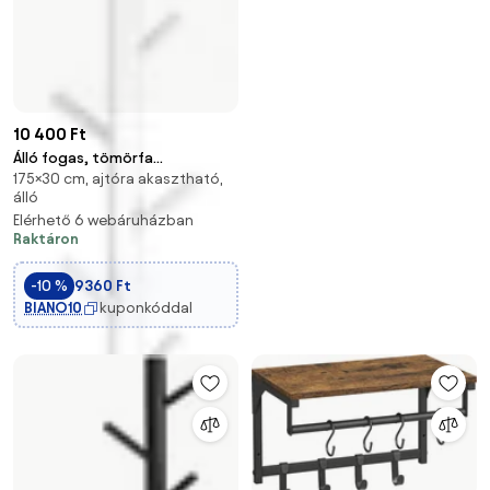
10 400 Ft
Álló fogas, tömörfa
175×30 cm, ajtóra akasztható,
kabáttartó, fehér
álló
Elérhető 6 webáruházban
Raktáron
-10 %
9360 Ft
BIANO10
kuponkóddal