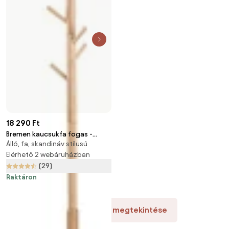
18 290 Ft
Bremen kaucsukfa fogas -
Álló, fa, skandináv stílusú
Actona
Elérhető 2 webáruházban
(29)
Raktáron
Több termék megtekintése