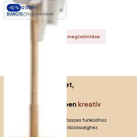
-10 %
12 051 Ft
BIANO10
kuponkóddal
Több termék megtekintése
Lábléc kihagyása, ugrás az oldal elejére
Tégy felfedezéseket,
inspirálódj és
légy teljes mértékben
kreatív
Kapj azonnali hozzáférést az összes funkcióhoz
és csatlakozz a lakberendezői közösséghez.