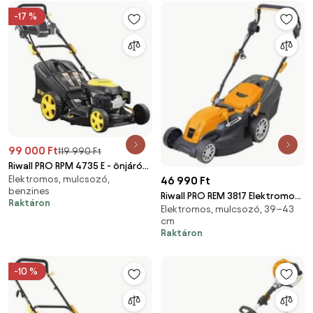
-17 %
99 000 Ft
119 990 Ft
Riwall PRO RPM 4735 E - önjáró
Elektromos, mulcsozó,
benzinmotoros multifunkciós
46 990 Ft
benzines
fűnyíró 4 az 1-ben elektromos
Riwall PRO REM 3817 Elektromos
Raktáron
indítással (PM12B2301027B)
Elektromos, mulcsozó, 39–43
fűnyíró 2 az 1-ben
cm
(EM18A1901015B)
Raktáron
-10 %