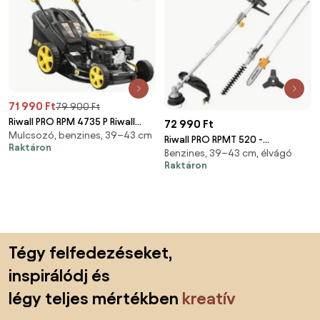
71 990 Ft
79 900 Ft
Riwall PRO RPM 4735 P Riwall
72 990 Ft
Mulcsozó, benzines, 39–43 cm
nem önjáró multifunkciós
Riwall PRO RPMT 520 -
Raktáron
fűnyíró 3 az 1-ben
Benzines, 39–43 cm, élvágó
MULTIFUNKCIÓS BENZINES
(PM11B1901026B)
Raktáron
FŰKASZA 4 AZ 1-BEN
(PB41A2001095B)
Lábléc kihagyása, ugrás az oldal elejére
Tégy felfedezéseket,
inspirálódj és
légy teljes mértékben
kreatív