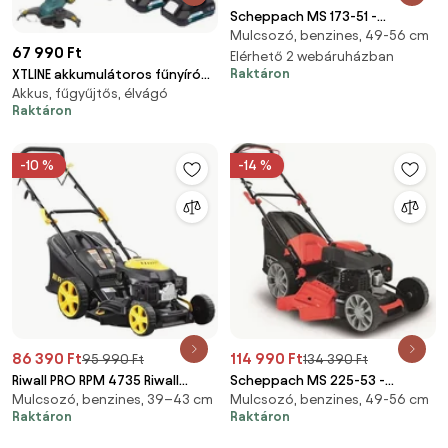
Scheppach MS 173-51 -
Mulcsozó, benzines, 49-56 cm
multifunkciós önjáró fűnyíró 4
67 990 Ft
az 1-ben (5911259942)
Elérhető 2 webáruházban
Raktáron
XTLINE akkumulátoros fűnyíró
Akkus, fűgyűjtős, élvágó
36 V + 2 akkumulátor 2,0 Ah +
Raktáron
töltő 2,4 A
-10 %
-14 %
86 390 Ft
114 990 Ft
95 990 Ft
134 390 Ft
Riwall PRO RPM 4735 Riwall
Scheppach MS 225-53 -
Mulcsozó, benzines, 39–43 cm
Mulcsozó, benzines, 49-56 cm
önjáró multifunkciós fűnyíró 4
multifunkciós önjáró fűnyíró 4
Raktáron
Raktáron
az 1-ben (PM12B1901023B)
az 1-ben (5911241942)