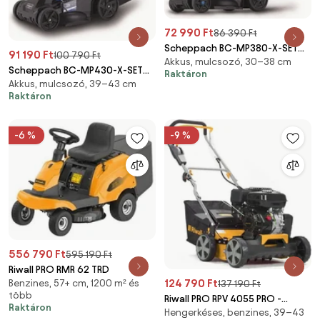
72 990 Ft
86 390 Ft
Scheppach BC-MP380-X-SET
91 190 Ft
100 790 Ft
Akkus, mulcsozó, 30–38 cm
XL2 - akkus fűnyíró indukciós
Scheppach BC-MP430-X-SET
Raktáron
motorral 4 az 1-ben 2x20V, IXES
Akkus, mulcsozó, 39–43 cm
XL2 - akkus fűnyíró indukciós
20V (2 db akkuval és töltővel)
Raktáron
motorral 4 az 1-ben 2x20V, IXES
(5911414400)
20V (2 db akkuval és töltővel)
(5911415400)
-6 %
-9 %
556 790 Ft
595 190 Ft
Riwall PRO RMR 62 TRD
124 790 Ft
Benzines, 57+ cm, 1200 m² és
137 190 Ft
több
Riwall PRO RPV 4055 PRO -
Raktáron
Hengerkéses, benzines, 39–43
benzinmotoros