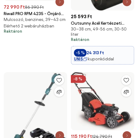
72 990 Ft
86 390 Ft
Riwall PRO RPM 4235 - Önjáró
25 593 Ft
Mulcsozó, benzines, 39–43 cm
Benzinmotoros Multifunkciós
Outsunny Acél Kertészeti
Fűnyíró 3 az 1-ben
Elérhető 2 webáruházban
30–38 cm, 49-56 cm, 30-50
Gyeproller Fogantyúval, méret:
Raktáron
(PM12B2001003B)
liter
59L x 32W x 113H cm, Max
Raktáron
Kapacitás: 38 L, Piros Fekete |
Aosom
-5 %
24 313 Ft
UNI5
kuponkóddal
-8 %
115 190 Ft
124 790 Ft