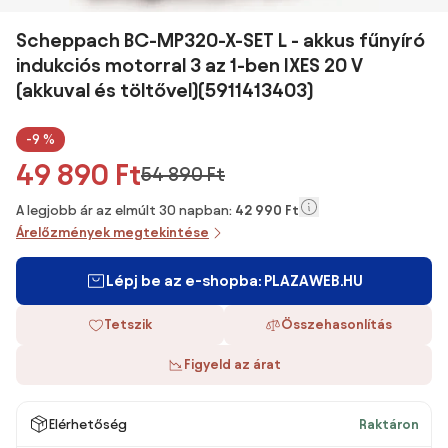
Scheppach BC-MP320-X-SET L - akkus fűnyíró
indukciós motorral 3 az 1-ben IXES 20 V
(akkuval és töltővel)(5911413403)
-9 %
49 890 Ft
54 890 Ft
A legjobb ár az elmúlt 30 napban:
42 990 Ft
Árelőzmények megtekintése
Lépj be az e-shopba: PLAZAWEB.HU
Tetszik
Összehasonlítás
Figyeld az árat
Elérhetőség
Raktáron