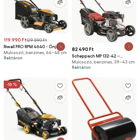
119 990 Ft
129 590 Ft
Riwall PRO RPM 4640 - Önjáró
82 490 Ft
Mulcsozó, benzines, 44–48 cm
Benzinmotoros Multifunkciós
Scheppach MP 132-42 –
Raktáron
Fűnyíró 4 az 1-ben
Mulcsozó, benzines, 39–43 cm
multifunkciós nem önjáró
(PM12F2101001B)
Raktáron
fűnyíró 2 az 1-ben (5911248903)
-16 %