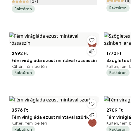
(11)
(27)
80 cm
Raktáron
Raktáron
2492 Ft
1770 Ft
Fém virágláda ezüst mintával rózsaszín
Szögletes 
Kültéri, fém, beltéri
Kültéri, fém, 
színben, ar
Raktáron
Raktáron
3576 Ft
2709 Ft
Fém virágláda ezüst mintával szürke
Fém viráglá
Kültéri, fém, beltéri
Kültéri, fém, 
Raktáron
Raktáron