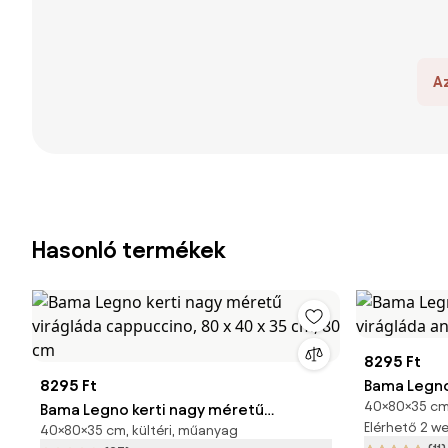
A
Hasonló termékek
8295 Ft
8295 Ft
Bama Legno
40×80×35 cm, 
Bama Legno kerti nagy méretű
virágláda a
Elérhető 2 
40×80×35 cm, kültéri, műanyag
virágláda cappuccino, 80 x 40 x 35 cm,
cm