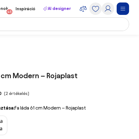
onok
AI designer
Inspiráció
45
1 cm Modern – Rojaplast
0
(2 értékelés)
sztása:
Fa láda 61 cm Modern – Rojaplast