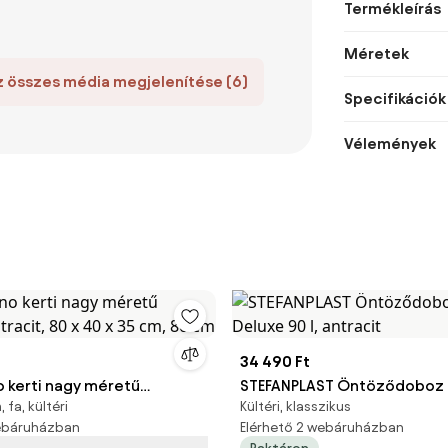
Termékleírás
Méretek
z összes média megjelenítése (6)
Specifikációk
Vélemények
34 490 Ft
 kerti nagy méretű
STEFANPLAST Öntöződoboz 
fa, kültéri
Kültéri, klasszikus
ntracit, 80 x 40 x 35 cm, 80
Deluxe 90 l, antracit
webáruházban
Elérhető 2 webáruházban