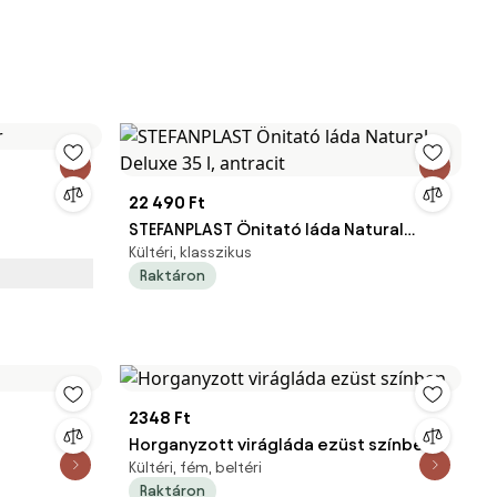
22 490 Ft
STEFANPLAST Önitató láda Natural
Kültéri, klasszikus
Deluxe 35 l, antracit
Raktáron
2348 Ft
Horganyzott virágláda ezüst színben
Kültéri, fém, beltéri
Raktáron