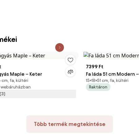
mékei
t
7399 Ft
yás Maple – Keter
Fa láda 51 cm Modern –
cm, fa, kültéri
15×18×51 cm, fa, kültéri
3 webáruházban
Raktáron
(3)
Több termék megtekintése