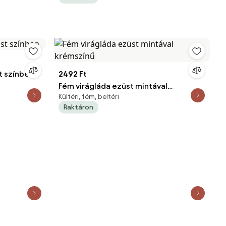
t színben
2492 Ft
Fém virágláda ezüst mintával
Kültéri, fém, beltéri
krémszínű
Raktáron