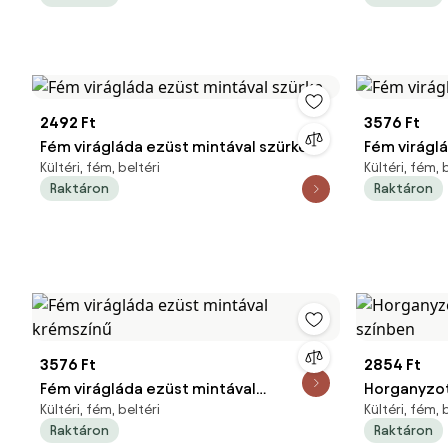
2492 Ft
3576 Ft
Fém virágláda ezüst mintával szürke
Fém viráglá
Kültéri, fém, beltéri
Kültéri, fém, 
Raktáron
Raktáron
3576 Ft
2854 Ft
Fém virágláda ezüst mintával
Horganyzot
Kültéri, fém, beltéri
Kültéri, fém, 
krémszínű
színben
Raktáron
Raktáron