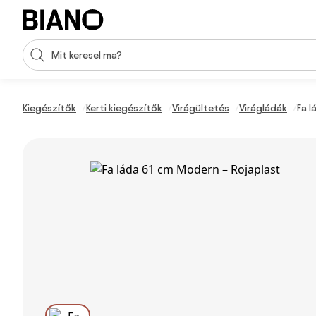
Navigáció kihagyása, ugrás a tartalomra
Keresési bevitel
Tartalom átugrása, ugrás a láblécbe
Kiegészítők
Kerti kiegészítők
Virágültetés
Virágládák
Fa l