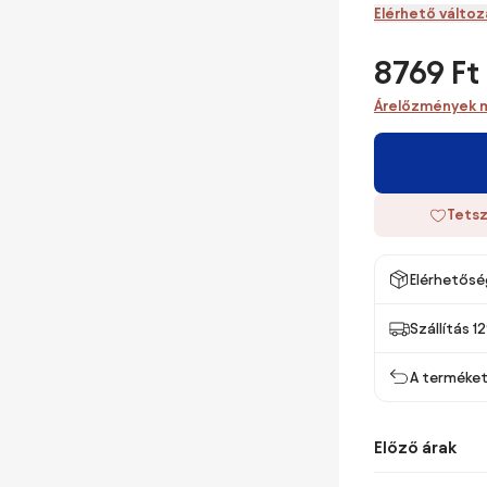
Elérhető válto
8769 Ft
Árelőzmények 
Tetsz
Elérhetősé
Szállítás 1
A terméket
Előző árak