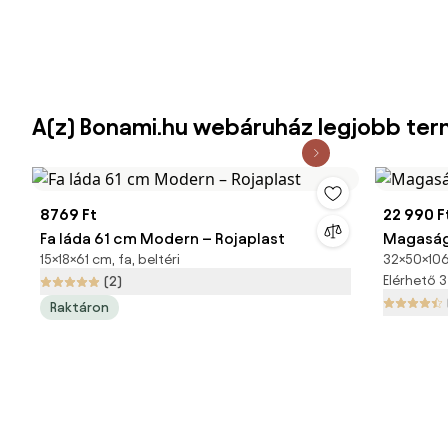
A(z) Bonami.hu webáruház legjobb ter
8769 Ft
22 990 F
Fa láda 61 cm Modern – Rojaplast
Magaság
15×18×61 cm, fa, beltéri
32×50×106 
Elérhető 
(2)
Raktáron