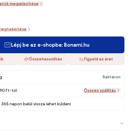
zatok megjelenítése
megtekintése
Lépj be az e-shopba: Bonami.hu
ik
Összehasonlítás
Figyeld az árat
g
Raktáron
290 Ft-tól
Összes szállítás
 365 napon belül vissza lehet küldeni