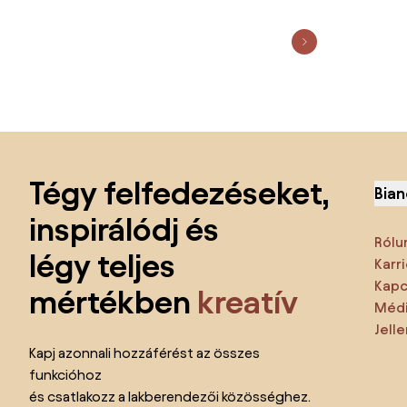
Lábléc kihagyása, ugrás az oldal elejére
Tégy felfedezéseket,
Bian
inspirálódj és
Rólu
légy teljes
Karri
Kapc
mértékben
kreatív
Médi
Jell
Kapj azonnali hozzáférést az összes
funkcióhoz
és csatlakozz a lakberendezői közösséghez.