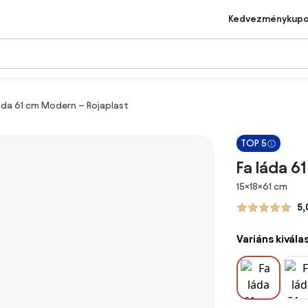
Kedvezménykup
áda 61 cm Modern – Rojaplast
TOP 5
Fa láda 6
Méretek
15×18×61 cm
5,
Variáns kivála