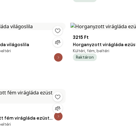
3215 Ft
da világoslila
Horganyzott virágláda ezüs
beltéri
Kültéri, fém, beltéri
Raktáron
t fém virágláda ezüst
beltéri