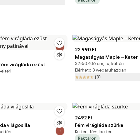
Raktáron
22 990 Ft
Magaságyás Maple – Keter
32×50×106 cm, fa, kültéri
fém virágláda ezüst
Elérhető 3 webáruházban
beltéri
any patinával
(3)
2492 Ft
da világoslila
Fém virágláda szürke
beltéri
Kültéri, fém, beltéri
Raktáron