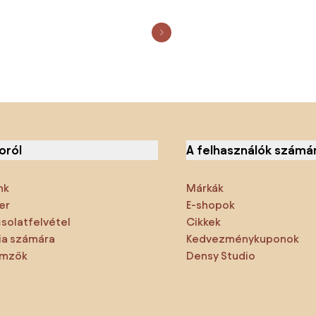
oról
A felhasználók számá
nk
Márkák
er
E-shopok
solatfelvétel
Cikkek
a számára
Kedvezménykuponok
emzők
Densy Studio