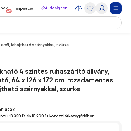
onok
AI designer
Inspiráció
43
acél, lehajtható szárnyakkal, szürke
ható 4 szintes ruhaszárító állvány,
ó, 64 x 126 x 172 cm, rozsdamentes
ajtható szárnyakkal, szürke
ánlatok
közül 13 320 Ft és 15 900 Ft közötti árkategóriában: