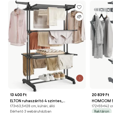
13 400 Ft
20 839 Ft
ELTON ruhaszárító 4 szintes,
HOMCOM Szá
173×63,5×128 cm, kültéri, álló
172×55×142 c
kerekekkel, 63,5x128x173cm, fekete
Összecsukh
Elérhető 3 webáruházban
Raktáron
SongmicsHome
Kerekekkel,