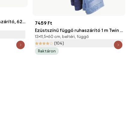
zárító, 62
7459 Ft
Ezüstszínű függő ruhaszárító 1 m Twin –
13×11,5×60 cm, beltéri, függő
Wenko
(104)
Raktáron