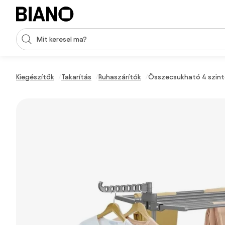
Navigáció kihagyása, ugrás a tartalomra
Keresési bevitel
Tartalom átugrása, ugrás a láblécbe
Kiegészítők
Takarítás
Ruhaszárítók
Összecsukható 4 szinte