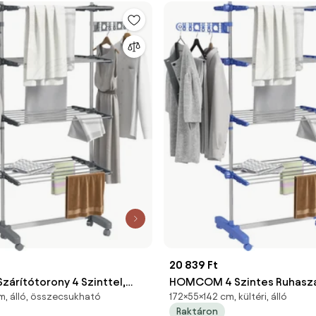
20 839 Ft
rítótorony 4 Szinttel,
HOMCOM 4 Szintes Ruhaszá
m, álló, összecsukható
172×55×142 cm, kültéri, álló
ató Szárnyakkal,
Torony Állvány, Összecsukh
Raktáron
 Belső és Külső Használatra
Szárnyakkal és Kerekekkel, B