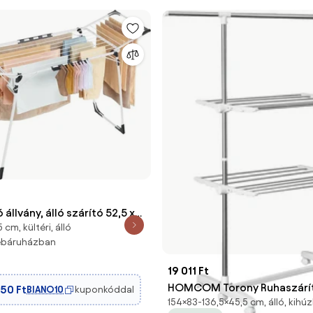
állvány, álló szárító 52,5 x
cm, kültéri, álló
cm, fehér
webáruházban
19 011 Ft
HOMCOM Torony Ruhaszárító
950 Ft
BIANO10
kuponkóddal
154×83-136,5×45,5 cm, álló, kihú
Kihúzható, 3 Szinttel, Öss