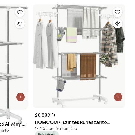
20 839 Ft
HOMCOM 4 szintes Ruhaszárító
 Állvány,
172×55 cm, kültéri, álló
Torony Összecsukható Szárnyakkal,
zható
zecsukható
Raktáron