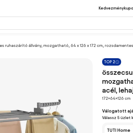
Kedvezménykup
s ruhaszárító állvány, mozgatható, 64 x 126 x 172 cm, rozsdamentes 
TOP 2
összecsuk
mozgathat
acél, leh
Méretek
172×64×126 cm
Válogatott aj
Válassz 5 üzlet 
TUTI Home