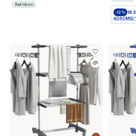
Raktáron
- 142 x 55 
18 3
-12 %
AOSOM12