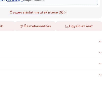
Összes ajánlat megtekintése (5)
ik
Összehasonlítás
Figyeld az árat