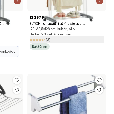
13 397 Ft
ó
ELTON ruhaszárító 4 szintes,
173×63,5×128 cm, kültéri, álló
rke
kerekekkel, 63,5x128x173cm,
Elérhető 3 webáruházban
szürke/fehér SongmicsHome
(2)
Raktáron
ponkóddal