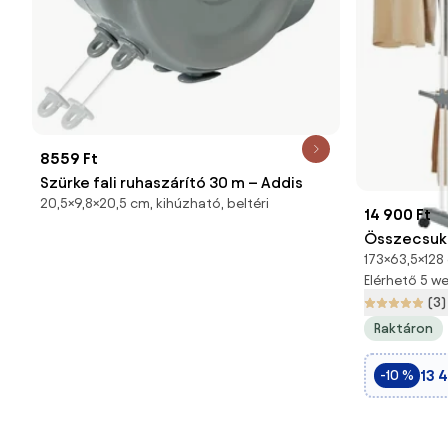
8559 Ft
Szürke fali ruhaszárító 30 m – Addis
20,5×9,8×20,5 cm, kihúzható, beltéri
14 900 Ft
Összecsukh
173×63,5×128 c
kerekekkel,
Elérhető 5 
(3)
Raktáron
13 4
-10 %