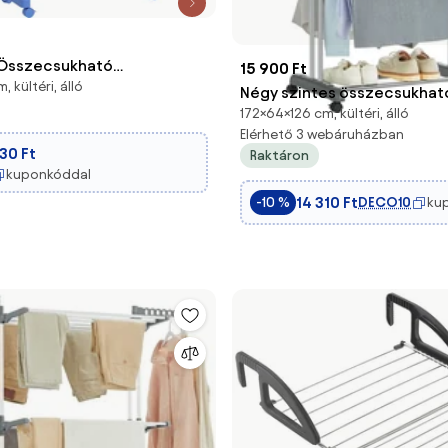
sszecsukható
15 900 Ft
 kültéri, álló
árító Torony 3 Szinten,
Négy szintes összecsukhat
Szárnyaival, Kerekekkel,
172×64×126 cm, kültéri, álló
ruhaszárító kerekekkel, szü
Elérhető 3 webáruházban
lső Használatra, 142 x 55 x
30 Ft
Raktáron
k | Aosom
kuponkóddal
14 310 Ft
DECO10
ku
-10 %