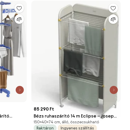
85 290 Ft
rító
Bézs ruhaszárító 14 m Eclipse – Joseph
150×40×74 cm, álló, összecsukható
ató
Joseph
Raktáron
Ingyenes szállítás
első és