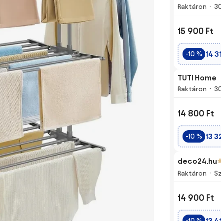
Raktáron
3
15 900 Ft
14 3
-10 %
TUTI Home
Raktáron
3
14 800 Ft
13 3
-10 %
deco24.hu
Raktáron
Sz
14 900 Ft
13 4
-10 %