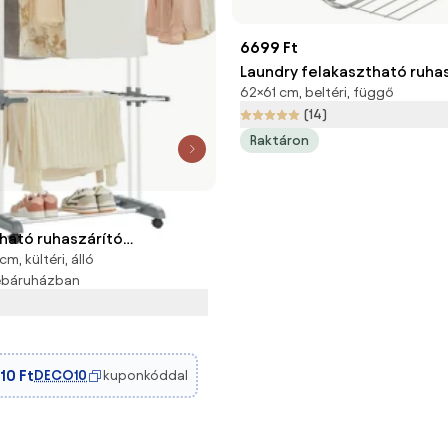
6699 Ft
Laundry felakasztható ruhas
62×61 cm, beltéri, függő
x 61 cm - Metaltex
(14)
Raktáron
ató ruhaszárító
m, kültéri, álló
 4 szintes, fehér
webáruházban
10 Ft
DECO10
kuponkóddal