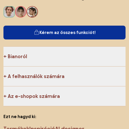
Kérem az összes funkciót!
Bianoról
A felhasználók számára
Az e-shopok számára
Ezt ne hagyd ki:
Termékek
Inspiráció
AI designer