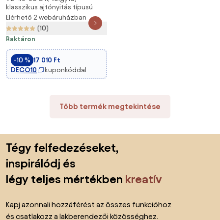
klasszikus ajtónyitás típusú
30 x 45 x 92 cm
Elérhető 2 webáruházban
(10)
Raktáron
-10 %
17 010 Ft
DECO10
kuponkóddal
Több termék megtekintése
Lábléc kihagyása, ugrás az oldal elejére
Tégy felfedezéseket,
inspirálódj és
légy teljes mértékben
kreatív
Kapj azonnali hozzáférést az összes funkcióhoz
és csatlakozz a lakberendezői közösséghez.