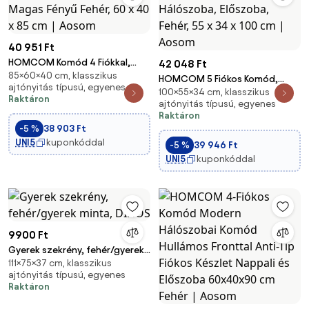
40 951 Ft
HOMCOM Komód 4 Fiókkal,
42 048 Ft
85×60×40 cm, klasszikus
Oldalfiókos Szekrény, Modern
HOMCOM 5 Fiókos Komód,
ajtónyitás típusú, egyenes
Dizájn, Magas Fényű Fehér, 60 x
100×55×34 cm, klasszikus
Modern Fiókos Szekrény,
Raktáron
40 x 85 cm | Aosom
ajtónyitás típusú, egyenes
Nappali, Hálószoba, Előszoba,
Raktáron
Fehér, 55 x 34 x 100 cm | Aosom
-5 %
38 903 Ft
UNI5
kuponkóddal
-5 %
39 946 Ft
UNI5
kuponkóddal
9900 Ft
Gyerek szekrény, fehér/gyerek
111×75×37 cm, klasszikus
minta, DINOS
ajtónyitás típusú, egyenes
Raktáron