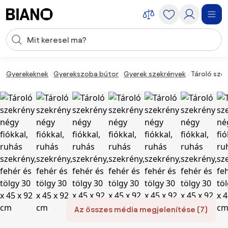
Navigáció kihagyása, ugrás a tartalomra
Keresési bevitel
Tartalom átugrása, ugrás a láblécbe
Gyerekeknek
Gyerekszoba bútor
Gyerek szekrények
Tároló szek
Az összes média megjelenítése (7)