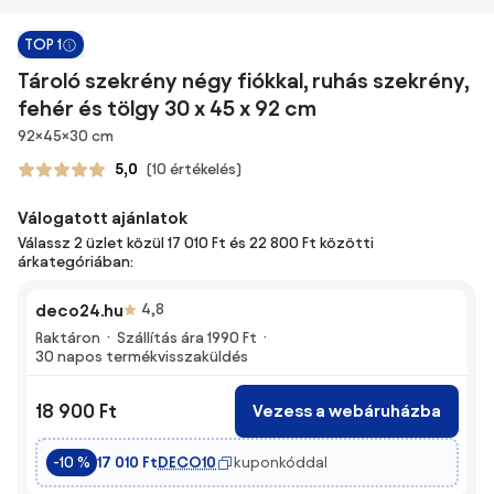
TOP 1
Tároló szekrény négy fiókkal, ruhás szekrény,
fehér és tölgy 30 x 45 x 92 cm
Méretek
92×45×30 cm
5,0
(10 értékelés)
Válogatott ajánlatok
Válassz 2 üzlet közül 17 010 Ft és 22 800 Ft közötti
árkategóriában:
deco24.hu
4,8
Raktáron
Szállítás ára 1990 Ft
30 napos termékvisszaküldés
18 900 Ft
Vezess a webáruházba
DECO10
kuponkóddal
-10 %
17 010 Ft