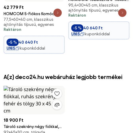
95,4×30×45 cm, klasszikus
Komód MDF Anyagú Fém
42 779 Ft
ajtónyitás típusú, egyenes
Héjkezelővel - méret: 45L x 30W
HOMCOM 5-Fiókos Komód
Raktáron
x 95.4H cm | Aosom
77,5×60×40 cm, klasszikus
Emelt Lábakkal Hálószobába,
ajtónyitás típusú, egyenes
Nappaliba vagy Irodába –
-5 %
40 640 Ft
Raktáron
Modern Stílus, Anti-tipp
UNI5
kuponkóddal
60x40x77,5 cm Természetes és
-5 %
40 640 Ft
Fehér | Aosom
UNI5
kuponkóddal
A(z) deco24.hu webáruház legjobb termékei
18 900 Ft
Tároló szekrény négy fiókkal,
92×45×30 cm, tölgyfa,
ruhás szekrény, fehér és tölgy