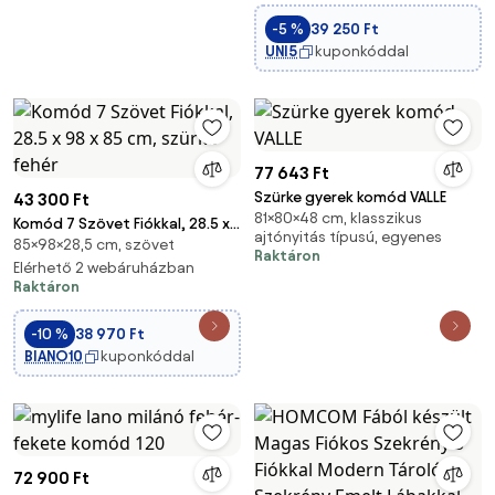
cm, Fehér | Aosom
-5 %
39 250 Ft
UNI5
kuponkóddal
77 643 Ft
Szürke gyerek komód VALLE
43 300 Ft
81×80×48 cm, klasszikus
Komód 7 Szövet Fiókkal, 28.5 x
ajtónyitás típusú, egyenes
85×98×28,5 cm, szövet
98 x 85 cm, szürke-fehér
Raktáron
Elérhető 2 webáruházban
Raktáron
-10 %
38 970 Ft
BIANO10
kuponkóddal
72 900 Ft