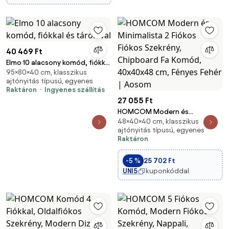
40 469 Ft
Elmo 10 alacsony komód, fiókkal
95×80×40 cm, klasszikus
és tárolóval
ajtónyitás típusú, egyenes
Raktáron
Ingyenes szállítás
27 055 Ft
HOMCOM Modern és
48×40×40 cm, klasszikus
Minimalista 2 Fiókos Fiókos
ajtónyitás típusú, egyenes
Szekrény, Chipboard Fa Komód,
Raktáron
40x40x48 cm, Fényes Fehér |
Aosom
-5 %
25 702 Ft
UNI5
kuponkóddal