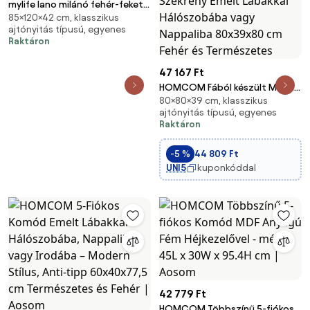
mylife lano milánó fehér-fekete
85×120×42 cm, klasszikus
komód 120
ajtónyitás típusú, egyenes
Raktáron
47 167 Ft
HOMCOM Fából készült Magas
80×80×39 cm, klasszikus
Fiókos Szekrény 3 Fiókkal
ajtónyitás típusú, egyenes
Modern Tároló Szekrény Emelt
Raktáron
Lábakkal Hálószobába vagy
Nappaliba 80x39x80 cm Fehér
-5 %
44 809 Ft
és Természetes
UNI5
kuponkóddal
42 779 Ft
HOMCOM Többszínű 5-fiókos