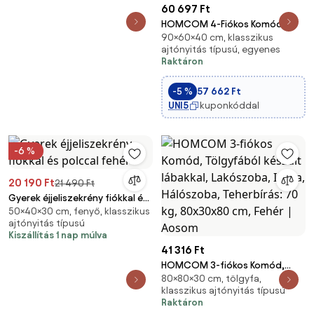
60 697 Ft
HOMCOM 4-Fiókos Komód
90×60×40 cm, klasszikus
Modern Hálószobai Komód
ajtónyitás típusú, egyenes
Hullámos Fronttal Anti-Tip
Raktáron
Fiókos Készlet Nappali és
Előszoba 60x40x90 cm Fehér |
-5 %
57 662 Ft
Aosom
UNI5
kuponkóddal
-6 %
20 190 Ft
21 490 Ft
Gyerek éjjeliszekrény fiókkal és
50×40×30 cm, fenyő, klasszikus
polccal fehér
ajtónyitás típusú
Kiszállítás 1 nap múlva
41 316 Ft
HOMCOM 3-fiókos Komód,
80×80×30 cm, tölgyfa,
Tölgyfából készült lábakkal,
klasszikus ajtónyitás típusú
Lakószoba, Iroda, Hálószoba,
Raktáron
Teherbírás: 70 kg, 80x30x80