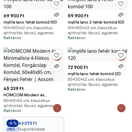
69 900 Ft
59 900 Ft
mylife lano fehér komód 100
mylife lano 2 fehér komód 100
106×100×42 cm, klasszikus
106×100×42 cm, klasszikus
ajtónyitás típusú, egyenes
ajtónyitás típusú, egyenes
Raktáron
Raktáron
72 900 Ft
mylife lano fehér komód 120
85×120×42 cm, klasszikus
ajtónyitás típusú, egyenes
45 339 Ft
Raktáron
HOMCOM Modern és
85×60×40 cm, klasszikus
Minimalista 4-Fiókos Komód,
ajtónyitás típusú, egyenes
Forgácslap Komód, 60x40x85
Raktáron
cm, Fényes Fehér | Aosom
-5 %
43 072 Ft
UNI5
kuponkóddal