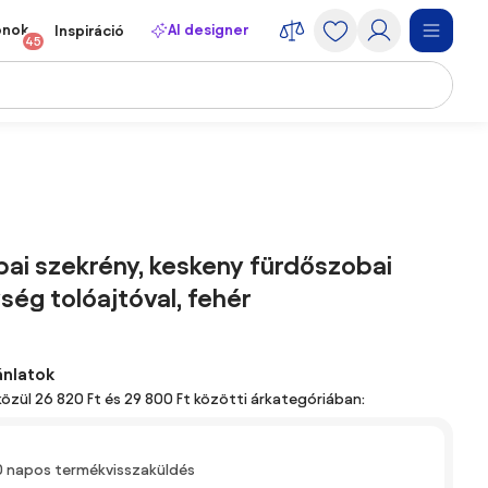
onok
AI designer
Inspiráció
45
ai szekrény, keskeny fürdőszobai
ség tolóajtóval, fehér
ánlatok
közül 26 820 Ft és 29 800 Ft közötti árkategóriában:
0 napos termékvisszaküldés