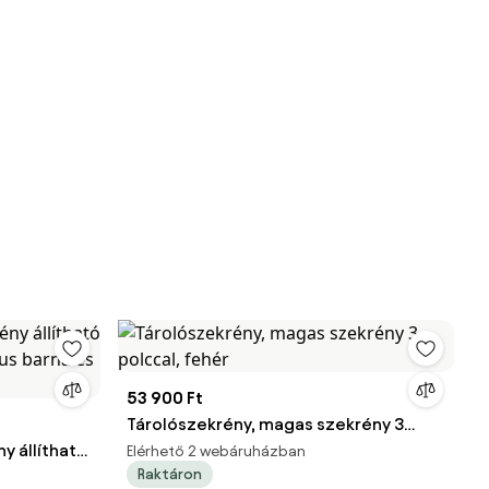
53 900 Ft
Tárolószekrény, magas szekrény 3
ny állítható
polccal, fehér
Elérhető 2 webáruházban
Raktáron
ikus barna