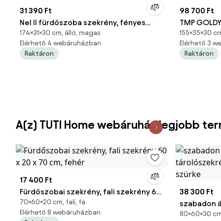
31 390 Ft
98 700 Ft
Nel II fürdőszoba szekrény, fényes
TMP GOLDY 
174×31×30 cm, álló, magas
155×35×30 cm
fehér
ÁLLÓSZEKRÉN
Elérhető 4 webáruházban
Elérhető 3 
Raktáron
Raktáron
A(z) TUTI Home webáruház legjobb te
17 400 Ft
Fürdőszobai szekrény, fali szekrény 60
38 300 Ft
70×60×20 cm, fali, fa
x 20 x 70 cm, fehér
szabadon á
Elérhető 8 webáruházban
80×60×30 cm,
tárolószekr