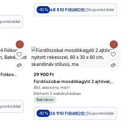
48 510 Ft
BIANO10
kuponkóddal
-10 %
uponkóddal
 Fiókos
29 900 Ft
cm,
Fürdőszobai mosdókagyló 2 ajtóval,
Álló, alacsony, matt
nyitott rekesszel, 60 x 30 x 60 cm,
Elérhető 2 webáruházban
skandináv stílusú, ma
Raktáron
uponkóddal
26 910 Ft
BIANO10
kuponkóddal
-10 %