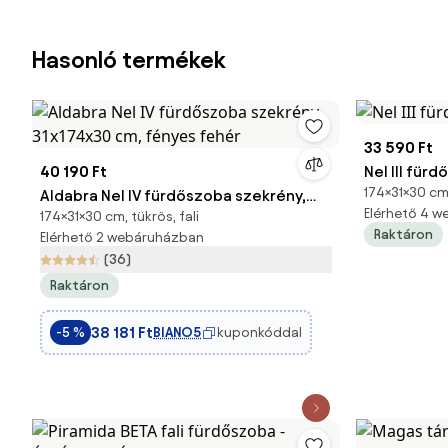
Hasonló termékek
33 590 Ft
40 190 Ft
Nel III für
174×31×30 cm
Aldabra Nel IV fürdőszoba szekrény,
Elérhető 4 
174×31×30 cm, tükrös, fali
31x174x30 cm, fényes fehér
Raktáron
Elérhető 2 webáruházban
(36)
Raktáron
38 181 Ft
BIANO5
kuponkóddal
-5 %