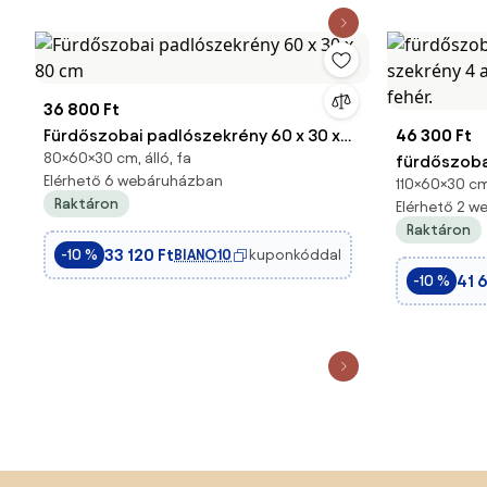
36 800 Ft
Fürdőszobai padlószekrény 60 x 30 x
46 300 Ft
80×60×30 cm, álló, fa
80 cm
fürdőszoba
Elérhető 6 webáruházban
110×60×30 cm,
szekrény 4 
Raktáron
Elérhető 2 
fehér.
Raktáron
33 120 Ft
BIANO10
kuponkóddal
-10 %
41 
-10 %
Lábléc kihagyása, ugrás az oldal elejére