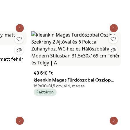
m | Aoso
Stílus 20x20x80 cm Fehér | Aosom
 matt fehér
43 510 Ft
kleankin Magas Fürdőszobai Oszlop
169×30×31,5 cm, álló, magas
Szekrény 2 Ajtóval és 6 Polccal
Raktáron
Zuhanyhoz, WC-hez és Hálószobához
Modern Stílusban 31.5x30x169 cm
Fehér és Tölgy | A