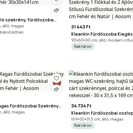
ló szekrény, fürdőszoba
, álló, magas
fehér 30x30x141cm
31 443 Ft
webáruházban
Kleankin Fürdőszoba Kiegés
90×60×30 cm, álló, modern stílu
Szekrény 1 Fiókkal és 2 Ajtó
Raktáron
Stílusú Fürdőszobai Szekré
60x30x90 cm Fehér és Natú
agas Fürdőszobai Szekrény
34 734 Ft
, álló, magas
l és Nyitott Polcokkal
Kleankin fürdőszobai oszlo
169×30×31,5 cm, álló, magas
cm Fehér | Aosom
magas WC-szekrény, hajtű l
Raktáron
zárt szekrénnyel, polccal és