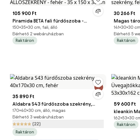
105 900 Ft
30 266 Ft
Piramida BETA fali fürdőszoba -
Magas táro
150×35×30 cm, fali, álló
141×30×30 cm
ÁLLÓSZEKRÉNY - fehér - 35 x 150 x 30 cm
szekrény, 
Elérhető 2 webáruházban
Elérhető 5 
Raktáron
Raktáron
35 890 Ft
Aldabra S43 fürdőszoba szekrény,
59 600 Ft
170×40×30 cm, álló, magas
40x170x30 cm, fehér
kleankin M
Elérhető 3 webáruházban
162×53×30 cm
Üvegajtókka
(22)
Raktáron
53x30x162 
Raktáron