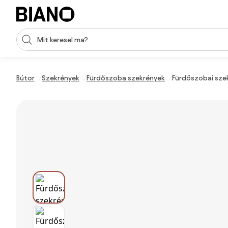
Navigáció kihagyása, ugrás a tartalomra
Keresési bevitel
Tartalom átugrása, ugrás a láblécbe
Bútor
Szekrények
Fürdőszoba szekrények
Fürdőszobai szek