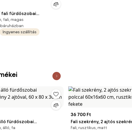
fali fürdőszobai
, fali, magas
Y - 155 x 35 x 30 cm
webáruházban
Ingyenes szállítás
rmékei
36 700 Ft
lló fürdőszobai
Fali szekrény, 2 ajtós szekré
 álló, fa
Fali, rusztikus, matt
ény 2 ajtóval, 60 x 80 x 30
polccal 60x16x60 cm, ruszt