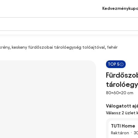
Kedvezménykup
rény, keskeny fürdőszobai tárolóegység tolóajtóval, fehér
TOP 5
Fürdőszob
tárolóegy
Méretek
80×60×20 cm
Válogatott aj
Válassz 2 üzlet 
TUTI Home
Raktáron
3