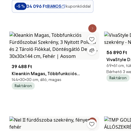
34 096 Ft
BIANO5
kuponkóddal
-5 %
56 890 Ft
VivaStyle D
69×61 cm, tük
39 488 Ft
szekrény - 
Elérhető 3 
Kleankin Magas, Többfunkciós
Raktáron
144×30×30 cm, álló, magas
Fürdőszobai Szekrény, 3 Nyitott
Raktáron
Polccal és 2 Tároló Fiókkal,
Döntésgátló Design, 30x30x144 cm,
Fehér | Aosom