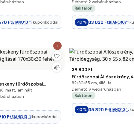
webáruházban
Elérhető 2 webáruházban
és fekete
Raktáron
470 Ft
33 030 Ft
BIANO10
kuponkóddal
BIANO10
k
-10 %
39 800 Ft
Fürdőszobai Állószekrény, 4
82×30×55 cm, álló, fa
eskeny fürdőszobai
Tárolóegység, 30 x 55 x 82 
Elérhető 9 webáruházban
ú, matt, laminált
lágításal 170x30x30 fehér
Babérzöld
Raktáron
webáruházban
35 820 Ft
BIANO10
k
-10 %
910 Ft
BIANO10
kuponkóddal