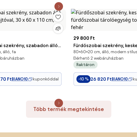
29 800 Ft
i szekrény, szabadon álló
Fürdőszobai szekrény, kesk
 álló, fa
80×60×20 cm, álló, modern stílu
ajtóval, 30 x 60 x 110 cm,
fürdőszobai tárolóegység t
webáruházban
Elérhető 2 webáruházban
fehér
Raktáron
670 Ft
26 820 Ft
BIANO10
kuponkóddal
BIANO10
k
-10 %
Több termék megtekintése