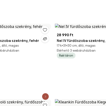
28 990 Ft
dőszoba szekrény, fehér
Nel IV fürdőszoba szekrény,
, álló, magas
174×31×30 cm, álló, magas
webáruházban
Elérhető 3 webáruházban
Raktáron