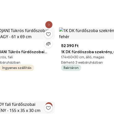
rekesszel - 30 x 31,5 x 169 c
52 390 Ft
JANI Tükrös fürdőszobai
1K DK fürdőszoba szekrény,
rös, fali
174×60×30 cm, álló, magas
NAGY - 61 x 69 cm
webáruházban
Elérhető 3 webáruházban
Ingyenes szállítás
Raktáron