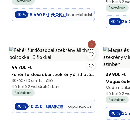
Raktáron
Elérhető 2 
cm szürke
Raktáron
15 660 Ft
BIANO10
kuponkóddal
-10 %
34 
-10 %
44 700 Ft
Fehér fürdőszobai szekrény állítható
39 900 Ft
80×60×30 cm, fali, álló
polcokkal, 3 fiókkal
Magas és k
Elérhető 2 webáruházban
Modern stílus
szekrény vi
Raktáron
Elérhető 2 
színben
Raktáron
40 230 Ft
BIANO10
kuponkóddal
-10 %
35 
-10 %