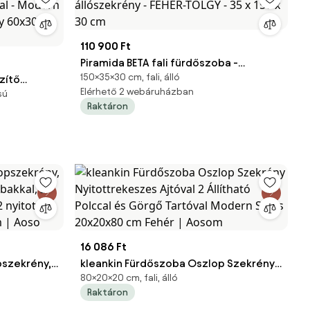
110 900 Ft
Piramida BETA fali fürdőszoba -
150×35×30 cm, fali, álló
zítő
állószekrény - FEHÉR-TÖLGY - 35 x 150 x
Elérhető 2 webáruházban
sú
val - Modern
30 cm
Raktáron
ny
r | Aosom
16 086 Ft
pszekrény,
kleankin Fürdőszoba Oszlop Szekrény
80×20×20 cm, fali, álló
ábakkal, 2
Nyitottrekeszes Ajtóval 2 Állítható
Raktáron
 2 nyitott
Polccal és Görgő Tartóval Modern