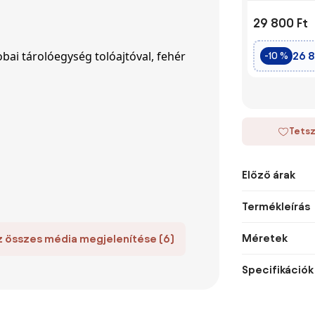
29 800 Ft
26 8
-10 %
Tetsz
Előző árak
Termékleírás
Méretek
z összes média megjelenítése (6)
Specifikációk