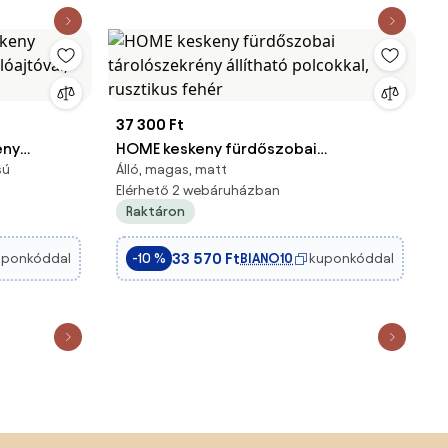
37 300 Ft
eny
HOME keskeny fürdőszobai
sú
Álló, magas, matt
olóajtóval,
tárolószekrény állítható polcokkal,
Elérhető 2 webáruházban
rusztikus fehér
Raktáron
33 570 Ft
uponkóddal
BIANO10
kuponkóddal
-10 %