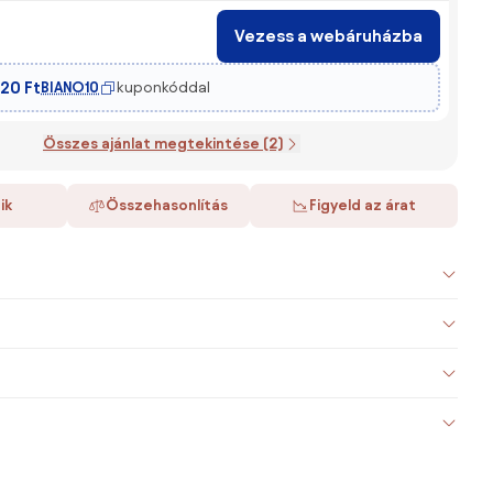
Vezess a webáruházba
20 Ft
BIANO10
kuponkóddal
Összes ajánlat megtekintése (2)
ik
Összehasonlítás
Figyeld az árat