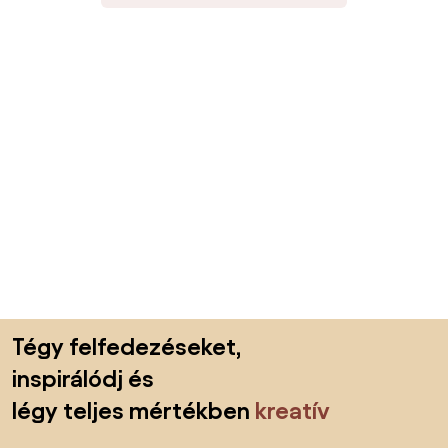
Lábléc kihagyása, ugrás az oldal elejére
Tégy felfedezéseket,
inspirálódj és
légy teljes mértékben
kreatív