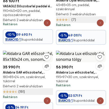
Aldabra Opal előszobafal,
66 100 Ft
45×85×35 cm, paddal,
85x45x35 cm, fehér
VASAGLE Előszobafal paddal és
szekrénnyel
190×140×120 cm, paddal,
cipőtárolóval 140x120x190 cm,
Elérhető 3 webáruházban
cipősszekrénnyel
barna/fekete
(7)
Elérhető 2 webáruházban
Raktáron
Raktáron
-10 %
59 490 Ft
-5 %
49 011 Ft
BIANO10
kuponkóddal
BIANO5
kuponkóddal
35 990 Ft
56 390 Ft
Aldabra GAR előszobafal,
Aldabra Lux előszobafal,
180×85×24 cm, szekrénnyel,
195×97×30 cm, szekrénnyel,
85x180x24 cm, sonoma
sonoma tölgy
tükörrel
tükörrel
Raktáron
Elérhető 2 webáruházban
(151)
-5 %
53 571 Ft
Raktáron
BIANO5
kuponkóddal
-5 %
34 191 Ft