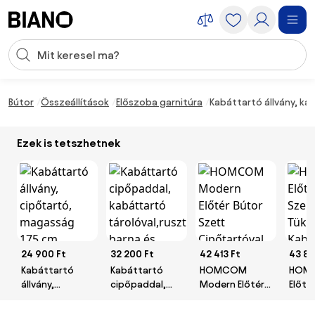
Navigáció kihagyása, ugrás a tartalomra
Keresési bevitel
Tartalom átugrása, ugrás a láblécbe
Bútor
Összeállítások
Előszoba garnitúra
Kabáttartó állvány, ka
Ezek is tetszhetnek
24 900 Ft
32 200 Ft
42 413 Ft
43 87
Kabáttartó
Kabáttartó
HOMCOM
HOM
állvány,
cipőpaddal,
Modern Előtér
Előté
cipőtartó,
kabáttartó
Bútor Szett
Tükör
magasság 175
tárolóval,rusztikus
Cipőtartóval
Akasz