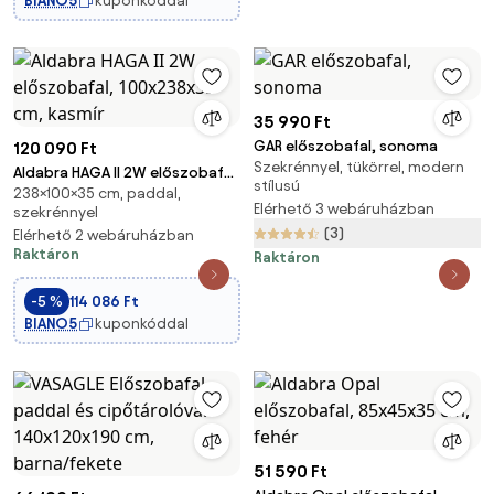
BIANO5
kuponkóddal
35 990 Ft
GAR előszobafal, sonoma
120 090 Ft
Szekrénnyel, tükörrel, modern
Aldabra HAGA II 2W előszobafal,
stílusú
238×100×35 cm, paddal,
100x238x35 cm, kasmír
Elérhető 3 webáruházban
szekrénnyel
(3)
Elérhető 2 webáruházban
Raktáron
Raktáron
-5 %
114 086 Ft
BIANO5
kuponkóddal
51 590 Ft