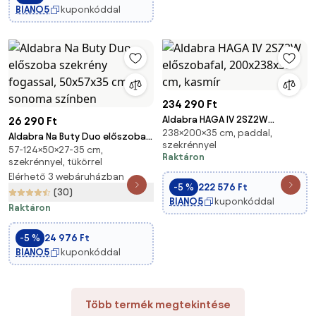
BIANO5
kuponkóddal
234 290 Ft
Aldabra HAGA IV 2SZ2W
26 290 Ft
238×200×35 cm, paddal,
előszobafal, 200x238x35 cm,
Aldabra Na Buty Duo előszoba
szekrénnyel
kasmír
57-124×50×27-35 cm,
szekrény fogassal, 50x57x35
Raktáron
szekrénnyel, tükörrel
cm, sonoma színben
Elérhető 3 webáruházban
-5 %
222 576 Ft
(30)
BIANO5
kuponkóddal
Raktáron
-5 %
24 976 Ft
BIANO5
kuponkóddal
Több termék megtekintése