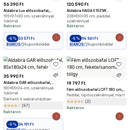
56 390 Ft
120 590 Ft
Aldabra Lux előszobafal,
Aldabra HAGA II 1SZ1W
195×97×30 cm, szekrénnyel,
238×100×35 cm, paddal,
sonoma tölgy / alpesi fehér
előszobafal, 100x238x35 cm,
tükörrel
szekrénnyel
kasmír
Raktáron
Raktáron
-5 %
53 571 Ft
-5 %
114 561 Ft
BIANO5
kuponkóddal
BIANO5
kuponkóddal
35 990 Ft
Aldabra GAR előszobafal,
19 797 Ft
180×85×24 cm, szekrénnyel,
85x180x24 cm, fehér
Fém előszobafal LOFT 180 cm,
tükörrel
Paddal, cipősszekrénnyel, matt
fekete/sanoma tölgy
Elérhető 4 webáruházban
(2)
(57)
Raktáron
Raktáron
-5 %
34 191 Ft