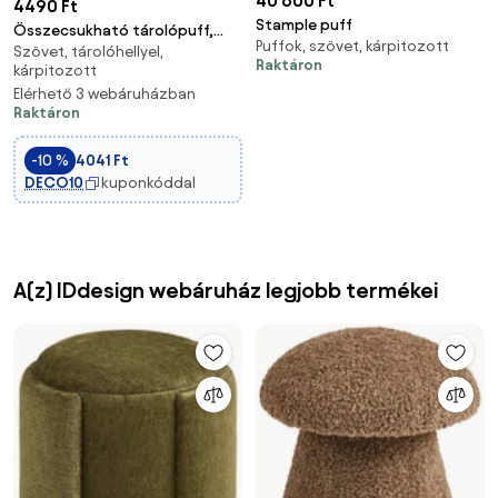
40 600 Ft
4490 Ft
Stample puff
Összecsukható tárolópuff,
Puffok, szövet, kárpitozott
Szövet, tárolóhellyel,
sötétszürke 30x30 cm
Raktáron
kárpitozott
Elérhető 3 webáruházban
Raktáron
-10 %
4041 Ft
DECO10
kuponkóddal
A(z) IDdesign webáruház legjobb termékei