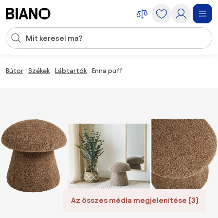
Navigáció kihagyása, ugrás a tartalomra
Keresési bevitel
Tartalom átugrása, ugrás a láblécbe
Bútor
Székek
Lábtartók
Enna puff
Az összes média megjelenítése (3)