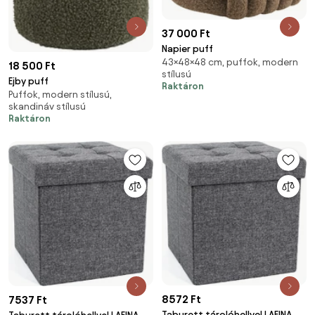
37 000 Ft
Napier puff
43×48×48 cm, puffok, modern
18 500 Ft
stílusú
Ejby puff
Raktáron
Puffok, modern stílusú,
skandináv stílusú
Raktáron
8572 Ft
7537 Ft
Taburett tárolóhellyel LAFINA