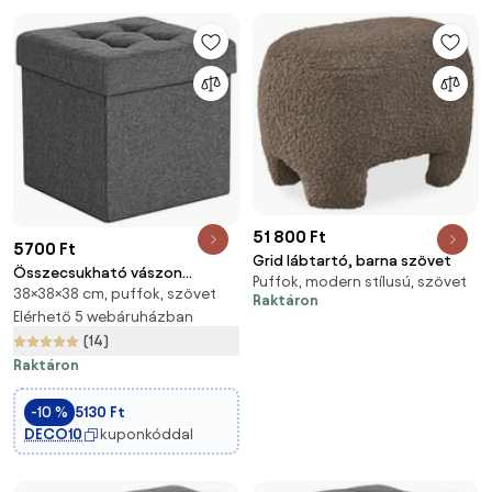
51 800 Ft
5700 Ft
Grid lábtartó, barna szövet
Összecsukható vászon
Puffok, modern stílusú, szövet
38×38×38 cm, puffok, szövet
tárolópuff, sötétszürke
Raktáron
38x38x38cm
Elérhető 5 webáruházban
(14)
Raktáron
-10 %
5130 Ft
DECO10
kuponkóddal