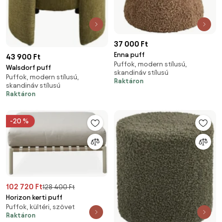
37 000 Ft
Enna puff
43 900 Ft
Puffok, modern stílusú,
Walsdorf puff
skandináv stílusú
Puffok, modern stílusú,
Raktáron
skandináv stílusú
Raktáron
-20 %
102 720 Ft
128 400 Ft
Horizon kerti puff
Puffok, kültéri, szövet
Raktáron