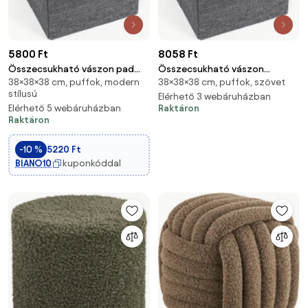
5800 Ft
8058 Ft
Összecsukható vászon pad
Összecsukható vászon
38×38×38 cm, puffok, modern
38×38×38 cm, puffok, szövet
tárolóval, sötétszürke,
tárolópuff, sötétszürke
stílusú
38x38x38 cm
38x38x38cm
Elérhető 3 webáruházban
Elérhető 5 webáruházban
Raktáron
Raktáron
-10 %
5220 Ft
BIANO10
kuponkóddal