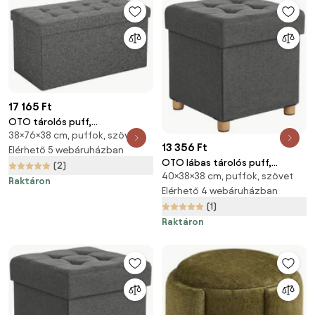
17 165 Ft
OTO tárolós puff,
38×76×38 cm, puffok, szövet
76x38x38cm, antracit
13 356 Ft
SongmicsHome
Elérhető 5 webáruházban
OTO lábas tárolós puff,
(2)
40×38×38 cm, puffok, szövet
38x38x40cm, antracit
Raktáron
SongmicsHome
Elérhető 4 webáruházban
(1)
Raktáron