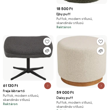
18 500 Ft
Ejby puff
Puffok, modern stílusú,
skandináv stílusú
Raktáron
61 130 Ft
Freja lábtartó
59 000 Ft
Puffok, modern stílusú,
Daisy puff
skandináv stílusú
Puffok, modern stílusú,
Raktáron
skandináv stílusú