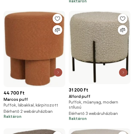
Raktáron
31 200 Ft
44 700 Ft
Alford puff
Marcos puff
Puffok, műanyag, modern
Puffok, lábakkal, kárpitozott
stílusú
Elérhető 2 webáruházban
Elérhető 3 webáruházban
Raktáron
Raktáron