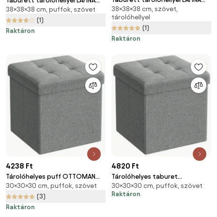
Taburett tárolóhellyel LAFINA
38×38×38 cm, szövet,
38x38 cm, szürke
38×38×38 cm, puffok, szövet
38x38 cm, szürke
tárolóhellyel
(1)
(1)
Raktáron
Raktáron
4238 Ft
4820 Ft
Tárolóhelyes puff OTTOMAN
Tárolóhelyes taburet
30×30×30 cm, puffok, szövet
30×30×30 cm, puffok, szövet
30x30 cm, szürke
OTTOMAN 30x30 cm, szürke
Raktáron
(3)
Raktáron