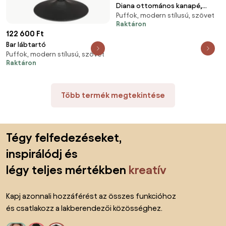
Diana ottomános kanapé,
Puffok, modern stílusú, szövet
balos
Raktáron
122 600 Ft
Bar lábtartó
Puffok, modern stílusú, szövet
Raktáron
Több termék megtekintése
Lábléc kihagyása, ugrás az oldal elejére
Tégy felfedezéseket,
inspirálódj és
légy teljes mértékben
kreatív
Kapj azonnali hozzáférést az összes funkcióhoz
és csatlakozz a lakberendezői közösséghez.