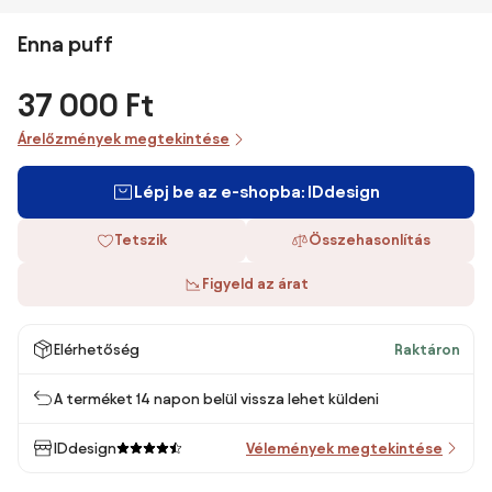
Enna puff
37 000 Ft
Árelőzmények megtekintése
Lépj be az e-shopba: IDdesign
Tetszik
Összehasonlítás
Figyeld az árat
Elérhetőség
Raktáron
A terméket 14 napon belül vissza lehet küldeni
IDdesign
Vélemények megtekintése