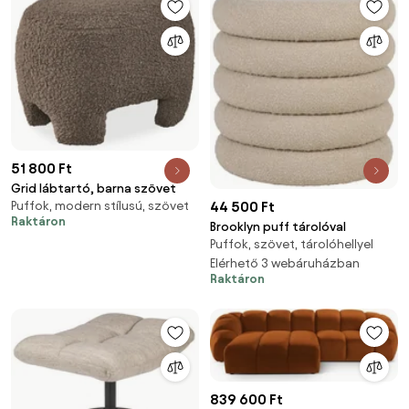
51 800 Ft
Grid lábtartó, barna szövet
44 500 Ft
Puffok, modern stílusú, szövet
Raktáron
Brooklyn puff tárolóval
Puffok, szövet, tárolóhellyel
Elérhető 3 webáruházban
Raktáron
839 600 Ft