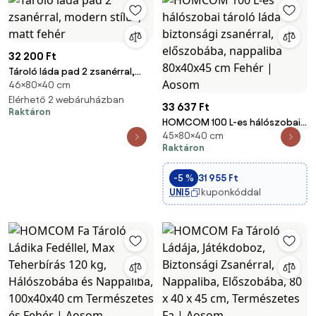
32 200 Ft
Tároló láda pad 2 zsanérral,
46×80×40 cm
modern stílus, matt fehér
Elérhető 2 webáruházban
33 637 Ft
Raktáron
HOMCOM 100 L-es hálószobai
45×80×40 cm
tároló láda biztonsági
Raktáron
zsanérral, előszobába,
nappaliba 80x40x45 cm Fehér |
-5 %
31 955 Ft
Aosom
UNI5
kuponkóddal