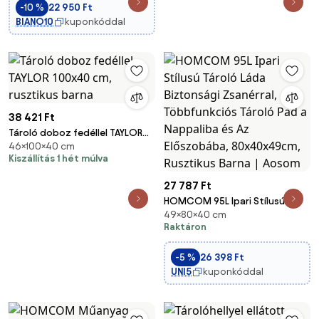
-10 %
22 950 Ft
BIANO10
kuponkóddal
38 421 Ft
Tároló doboz fedéllel TAYLOR
46×100×40 cm
100x40 cm, rusztikus barna
Kiszállítás 1 hét múlva
27 787 Ft
HOMCOM 95L Ipari Stílusú
49×80×40 cm
Tároló Láda Biztonsági
Raktáron
Zsanérral, Többfunkciós Tároló
Pad a Nappaliba és Az
-5 %
26 398 Ft
Előszobába, 80x40x49cm,
UNI5
kuponkóddal
Rusztikus Barna | Aosom