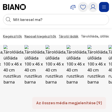
Navigáció kihagyása, ugrás a tartalomra
Keresési bevitel
Tartalom átugrása, ugrás a láblécbe
Kiegészítők
Nappali kiegészítők
Tároló ládák
Tárolóláda, ülőláda
Az összes média megjelenítése (9)