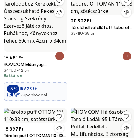
20 922 Ft
Tárolóhellyel ellátott taburet
38×110×38 cm
OTTOMAN 110x38 cm,
sötétszürke
16 451 Ft
HOMCOM Műanyag
34×60×42 cm
Tárolódoboz Kerekekkel
Raktáron
Összecsukható Rekeszek,
Stacking Szekrény Szervező
-5 %
15 628 Ft
Játékokhoz, Ruhákhoz,
UNI5
kuponkóddal
Könyvekhez Fehér, 60cm x
42cm x 34cm |
18 397 Ft
Tárolós puff OTTOMAN 110x38