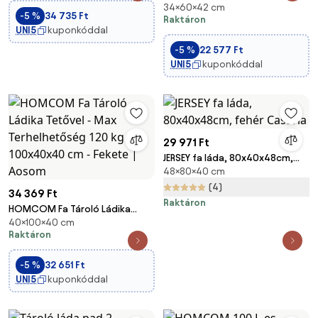
Nappaliba 81x40x46 cm |
34×60×42 cm
Tárolódoboz Fedéllel 69L,
-5 %
34 735 Ft
Aosom
Raktáron
Gördíthető Szervező Doboz 5-
UNI5
kuponkóddal
Oldalas Hozzáféréssel
-5 %
22 577 Ft
60x42x34 cm Kék | Aosom
UNI5
kuponkóddal
29 971 Ft
JERSEY fa láda, 80x40x48cm,
48×80×40 cm
fehér Casaria
(4)
34 369 Ft
Raktáron
HOMCOM Fa Tároló Ládika
40×100×40 cm
Tetővel - Max Terhelhetőség
Raktáron
120 kg - 100x40x40 cm - Fekete
| Aosom
-5 %
32 651 Ft
UNI5
kuponkóddal