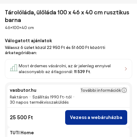
Tárolóláda, ülőláda 100 x 46 x 40 cm rusztikus
barna
Méretek
46×100×40 cm
Válogatott ajánlatok
Válassz 6 üzlet közül 22 950 Ft és 51 600 Ft közötti
árkategóriában:
Most érdemes vásárolni, az ár jelenleg ennyivel
alacsonyabb az átlagosnál:
11 539 Ft
.
vasbutor.hu
További információk
Raktáron
Szállítás 1990 Ft-tól
30 napos termékvisszaküldés
25 500 Ft
Vezess a webáruházba
TUTI Home