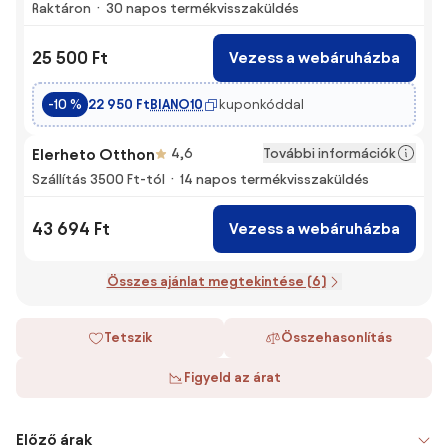
Raktáron
30 napos termékvisszaküldés
25 500 Ft
Vezess a webáruházba
BIANO10
kuponkóddal
-10 %
22 950 Ft
További információk
Elerheto Otthon
4,6
Szállítás 3500 Ft-tól
14 napos termékvisszaküldés
43 694 Ft
Vezess a webáruházba
Összes ajánlat megtekintése (6)
Tetszik
Összehasonlítás
Figyeld az árat
Előző árak