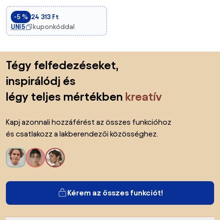
Eszköztároló, Nappaliba,
-5 %
24 313 Ft
Hálószobába, Fehér, 60 x 38 x
UNI5
kuponkóddal
56 cm | Aosom
Lábléc kihagyása, ugrás az oldal elejére
Tégy felfedezéseket,
inspirálódj és
légy teljes mértékben
kreatív
Kapj azonnali hozzáférést az összes funkcióhoz
és csatlakozz a lakberendezői közösséghez.
Kérem az összes funkciót!