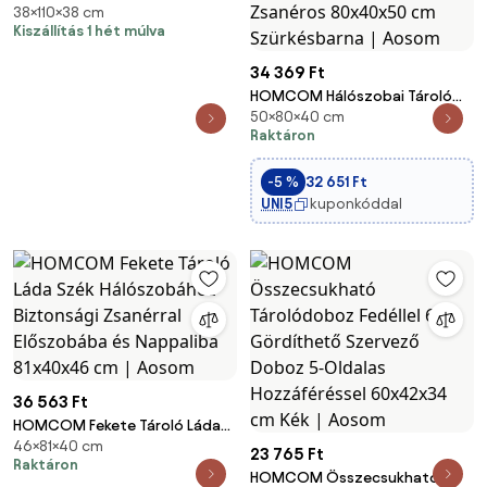
38×110×38 cm
cm, sötétszürke
Kiszállítás 1 hét múlva
34 369 Ft
HOMCOM Hálószobai Tároló
50×80×40 cm
Ládák 95 L Tároló Puffal, Fedéllel
Raktáron
- Multifunkciós, Biztonsági
Zsanéros 80x40x50 cm
-5 %
32 651 Ft
Szürkésbarna | Aosom
UNI5
kuponkóddal
36 563 Ft
HOMCOM Fekete Tároló Láda
46×81×40 cm
Szék Hálószobához Biztonsági
23 765 Ft
Raktáron
Zsanérral Előszobába és
HOMCOM Összecsukható