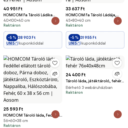
40 951 Ft
33 637 Ft
HOMCOM Fa Tároló Ládika
HOMCOM Fa Tároló Ládája,
40×100×40 cm
45×80×40 cm
Fedéllel, Max Teherbírás 120 kg,
Játékdoboz, Biztonsági
Raktáron
Raktáron
Hálószobába és Nappaliba,
Zsanérral, Nappaliba,
100x40x40 cm Természetes és
Előszobába, 80 x 40 x 45 cm,
-5 %
38 903 Ft
-5 %
31 955 Ft
Fehér | Aosom
Természetes Fa | Aosom
UNI5
kuponkóddal
UNI5
kuponkóddal
24 400 Ft
Tároló láda, játéktároló, fehér
76x40x48cm
Elérhető 3 webáruházban
Raktáron
25 593 Ft
HOMCOM Tároló láda, Fedéllel
56×60×38 cm
ellátott tároló doboz, Párna
Raktáron
doboz, Játéktároló,