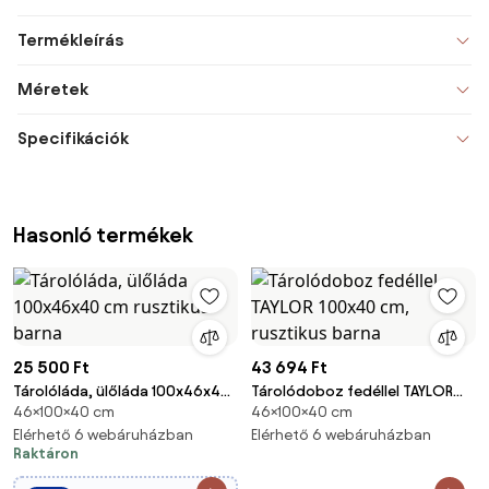
Termékleírás
Méretek
Specifikációk
Hasonló termékek
25 500 Ft
43 694 Ft
Tárolóláda, ülőláda 100x46x40
Tárolódoboz fedéllel TAYLOR
46×100×40 cm
46×100×40 cm
cm rusztikus barna
100x40 cm, rusztikus barna
Elérhető 6 webáruházban
Elérhető 6 webáruházban
Raktáron