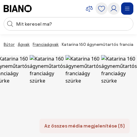
Navigáció kihagyása, ugrás a tartalomra
Keresési bevitel
Tartalom átugrása, ugrás a láblécbe
Bútor
Ágyak
Franciaágyak
Katarina 160 ágyneműtartós franciaá
Az összes média megjelenítése (5)