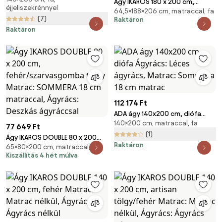
Ágy IKAROS 180 x 200 cm,
éjjeliszekrénnyel
ágyrács, Matrac: Matrac nélkül
64,5×188×206 cm, matraccal, fa
beton/fehér Matrac: Coco
(7)
Raktáron
Maxi matrac 20 cm, Ágyrács:
Raktáron
Lamellás ágyráccsal
112 174 Ft
ADA ágy 140x200 cm, diófa
140×200 cm, matraccal, fa
Ágyrács: Léces ágyrács,
77 649 Ft
Matrac: Sommera 18 cm matrac
(1)
Ágy IKAROS DOUBLE 80 x 200
Raktáron
65×80×200 cm, matraccal, fa
cm, fehér/szarvasgomba tölgy
Kiszállítás 4 hét múlva
Matrac: SOMMERA 18 cm
matraccal, Ágyrács: Deszkás
ágyráccsal