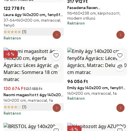
317 912 Ft
Pasadena Raven
122 778 Ft
116×160×238 cm, kárpitozott,
ágyneműtartós franciaágy
Laura ágy 140x200 cm, fenyőfa
modern stílusú
bézs 160x200cm
37-64×140×200 cm, matraccal,
Ágyrács: Léces ágyrács,
Raktáron
fenyő
Matrac: Sommera 18 cm matrac
(1)
Raktáron
-5 %
96 056 Ft
Emily ágy 140x200 cm, fenyőfa
130 674 Ft
137 188 Ft
140×200 cm, matraccal, fa
Ágyrács: Léces ágyrács,
Naomi magasított ágy 140x200
Raktáron
Matrac: Deluxe 10 cm matrac
140×200 cm, matraccal, fa
cm, égerfa Ágyrács: Léces
ágyrács, Matrac: Sommera 18
(1)
cm matrac
Raktáron
-5 %