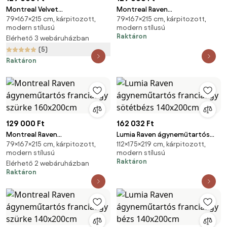
Montreal Velvet
Montreal Raven
79×167×215 cm, kárpitozott,
79×167×215 cm, kárpitozott,
ágyneműtartós franciaágy
ágyneműtartós franciaágy
modern stílusú
modern stílusú
szürke 160x200cm
bézs 160x200cm
Raktáron
Elérhető 3 webáruházban
(5)
Raktáron
129 000 Ft
162 032 Ft
Montreal Raven
Lumia Raven ágyneműtartós
79×167×215 cm, kárpitozott,
112×175×219 cm, kárpitozott,
ágyneműtartós franciaágy
franciaágy sötétbézs
modern stílusú
modern stílusú
szürke 160x200cm
140x200cm
Raktáron
Elérhető 2 webáruházban
Raktáron