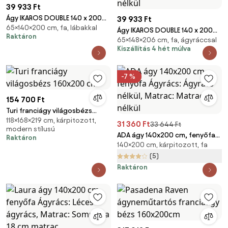
39 933 Ft
Ágy IKAROS DOUBLE 140 x 200
39 933 Ft
65×140×200 cm, fa, lábakkal
cm, fehér Matrac: Matrac
Ágy IKAROS DOUBLE 140 x 200
Raktáron
nélkül, Ágyrács: Ágyrács nélkül
65×148×206 cm, fa, ágyráccsal
cm, artisan tölgy/fehér Matrac:
Kiszállítás 4 hét múlva
Matrac nélkül, Ágyrács: Ágyrács
nélkül
-7 %
154 700 Ft
Turi franciágy világosbézs
118×168×219 cm, kárpitozott,
160x200 cm
31 360 Ft
33 644 Ft
modern stílusú
ADA ágy 140x200 cm, fenyőfa
Raktáron
140×200 cm, kárpitozott, fa
Ágyrács: Ágyrács nélkül,
Matrac: Matrac nélkül
(5)
Raktáron