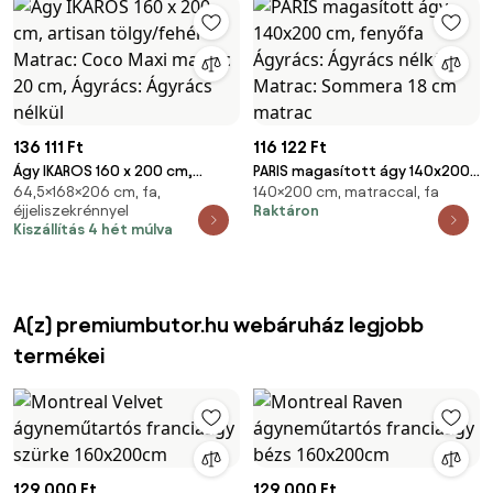
136 111 Ft
116 122 Ft
Ágy IKAROS 160 x 200 cm,
PARIS magasított ágy 140x200
64,5×168×206 cm, fa,
140×200 cm, matraccal, fa
artisan tölgy/fehér Matrac:
cm, fenyőfa Ágyrács: Ágyrács
éjjeliszekrénnyel
Raktáron
Coco Maxi matrac 20 cm,
nélkül, Matrac: Sommera 18 cm
Kiszállítás 4 hét múlva
Ágyrács: Ágyrács nélkül
matrac
A(z) premiumbutor.hu webáruház legjobb
termékei
129 000 Ft
129 000 Ft