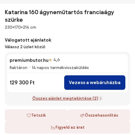
Katarina 160 ágyneműtartós franciaágy
szürke
Méretek
230×170×214 cm
Válogatott ajánlatok
Válassz 2 üzlet közül:
premiumbutor.hu
4,6
Raktáron
14 napos termékvisszaküldés
129 300 Ft
Vezess a webáruházba
Összes ajánlat megtekintése (2)
Tetszik
Összehasonlítás
Figyeld az árat