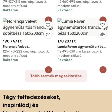
79×127×215 cm, kárpitozott,
112×160×195 cm, kárpitozott,
ágyneműtartós franciaágy
franciaágy sötétbézs
modern stílusú
modern stílusú
szürke 120x200cm
160x200cm
Raktáron
Raktáron
190 747 Ft
170 237 Ft
Florencja Velvet
Lumia Raven ágyneműtartós
125×170×222 cm, kárpitozott,
112×195×219 cm, kárpitozott,
ágyneműtartós franciaágy
franciaágy bézs 160x200cm
modern stílusú
modern stílusú
sötétbézs 160x200cm
Raktáron
Raktáron
Több termék megtekintése
Lábléc kihagyása, ugrás az oldal elejére
Tégy felfedezéseket,
inspirálódj és