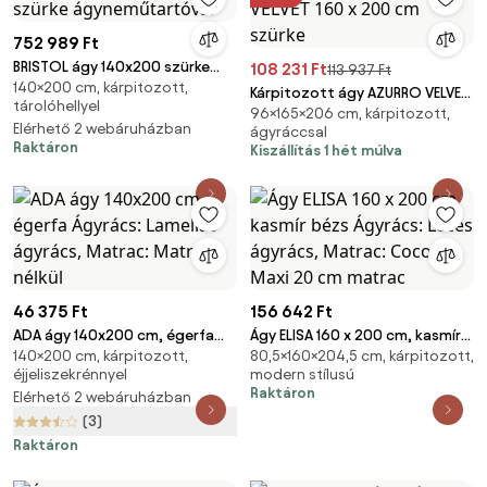
752 989 Ft
BRISTOL ágy 140x200 szürke
108 231 Ft
113 937 Ft
140×200 cm, kárpitozott,
ágyneműtartóval
Kárpitozott ágy AZURRO VELVET
tárolóhellyel
96×165×206 cm, kárpitozott,
160 x 200 cm szürke
Elérhető 2 webáruházban
ágyráccsal
Raktáron
Kiszállítás 1 hét múlva
46 375 Ft
156 642 Ft
ADA ágy 140x200 cm, égerfa
Ágy ELISA 160 x 200 cm, kasmír
140×200 cm, kárpitozott,
80,5×160×204,5 cm, kárpitozott,
Ágyrács: Lamellás ágyrács,
bézs Ágyrács: Léces ágyrács,
éjjeliszekrénnyel
modern stílusú
Matrac: Matrac nélkül
Matrac: Coco Maxi 20 cm
Raktáron
Elérhető 2 webáruházban
matrac
(3)
Raktáron