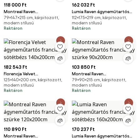
118 000 Ft
162 032 Ft
Montreal Raven
Lumia Raven ágyneműtartós
79×147×215 cm, kárpitozott,
112×175×219 cm, kárpitozott,
ágyneműtartós franciaágy
franciaágy bézs 140x200cm
modern stílusú
modern stílusú
szürke 140x200cm
Raktáron
Raktáron
182 543 Ft
103 850 Ft
Florencja Velvet
Montreal Raven
125×140×200 cm, kárpitozott,
79×90×215 cm, kárpitozott,
ágyneműtartós franciaágy
ágyneműtartós franciaágy
modern stílusú
modern stílusú
sötétbézs 140x200cm
szürke 90x200cm
Raktáron
Raktáron
110 890 Ft
170 237 Ft
Montreal Raven
Lumia Raven ágyneműtartós