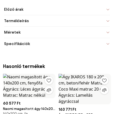
Előző árak
Termékleírás
Méretek
Specifikációk
Hasonló termékek
60 577 Ft
Naomi magasított ágy 140x200
163 771 Ft
140×200 cm, fa,
cm, fenyőfa Ágyrács: Léces