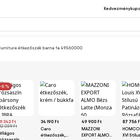
Kedvezménykup
 furniture étkezőszék barna fa 49560000
-6 %
11 342 Ft
34 190 Ft
49 900 Ft
87 756 F
12 059 Ft
Caro
MAZZONI
HOMCOM
Világos
étkezőszék,
EXPORT ALMO
XVI Stílu
rózsaszín