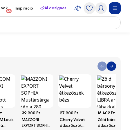
onok
AI designer
Inspiráció
45
t
39 900 Ft
27 900 Ft
16 402 Ft
 Louis
MAZZONI
Cherry Velvet
Zöld bársony
sú
EXPORT SOPHIA
étkezőszék
étkezőszék