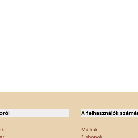
oról
A felhasználók számá
nk
Márkák
er
E-shopok