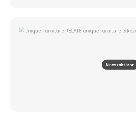
LAVA bársony
étkezőszék
Szék
diófa dekorral
Kárpitozott
Gena – Kave
Szék Kényelmes
Home
Hátpárnával,
Lenhatású
Tömbfa,
Krémfehér +
Természetes
49 x 56 x 96 cm
| Aosom
Nincs raktáron