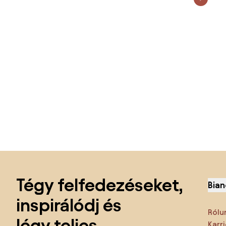
Lábléc kihagyása, ugrás az oldal elejére
Tégy felfedezéseket,
Bian
inspirálódj és
Rólu
légy teljes
Karri