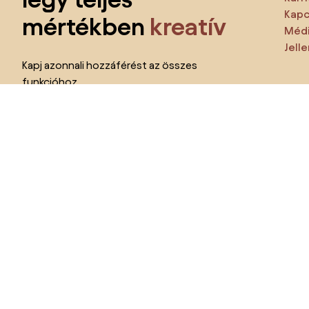
Kapc
mértékben
kreatív
Médi
Jell
Kapj azonnali hozzáférést az összes
funkcióhoz
és csatlakozz a lakberendezői közösséghez.
Ezt 
Te
Kérem az összes funkciót!