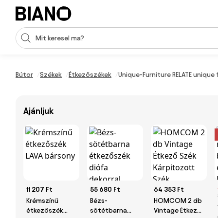
Navigáció kihagyása, ugrás a tartalomra
Keresési bevitel
Tartalom átugrása, ugrás a láblécbe
Bútor
Székek
Étkezőszékek
Unique-Furniture RELATE unique
Ajánljuk
11 207 Ft
55 680 Ft
64 353 Ft
Krémszínű
Bézs-
HOMCOM 2 db
étkezőszék
sötétbarna
Vintage Étkező