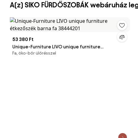
A(z) SIKO FÜRDŐSZOBÁK webáruház le
53 380 Ft
Unique-Furniture LIVO unique furniture
Fa, öko-bőr ülőrésszel
étkezőszék barna fa 38444201