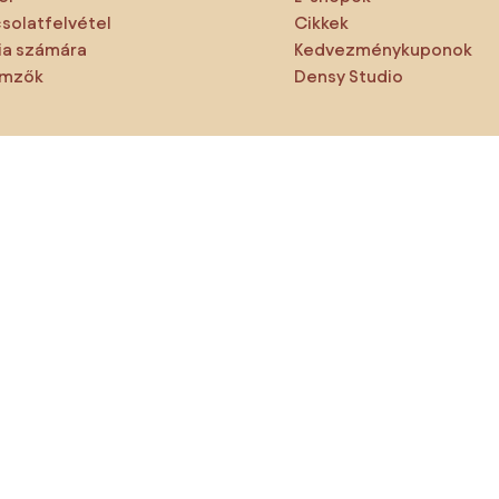
solatfelvétel
Cikkek
a számára
Kedvezménykuponok
emzők
Densy Studio
ne hagyd ki:
rmékek
Inspiráció
AI designer