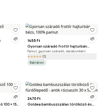
ő
1455 Ft
Gyorsan száradó frottír hajturbán
Pamut, gyorsan száradó, darabonként
bézs, 100% pamut
(1)
Raktáron
2470 Ft
ő 100 × 150
Goldea bambuszszálas törölköző és