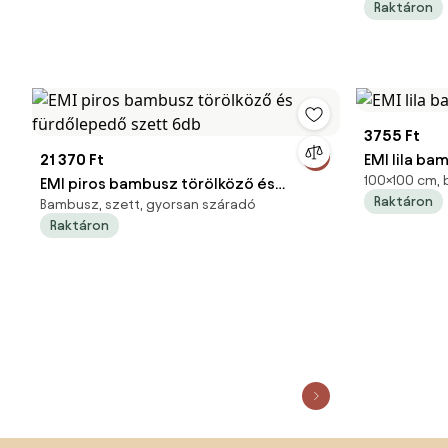
Raktáron
3755 Ft
21 370 Ft
EMI lila b
100×100 cm,
EMI piros bambusz törölköző és
Raktáron
Bambusz, szett, gyorsan száradó
fürdőlepedő szett 6db
Raktáron