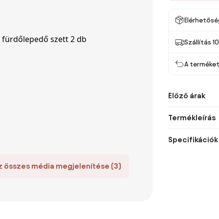
Elérhetősé
Szállítás 1
A terméket 
Előző árak
Termékleírás
Specifikációk
z összes média megjelenítése (3)