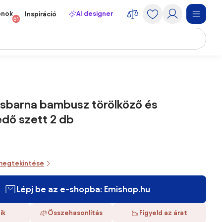
onok
AI designer
Inspiráció
51
osbarna bambusz törölköző és
dő szett 2 db
megtekintése
Lépj be az e-shopba: Emishop.hu
ik
Összehasonlítás
Figyeld az árat