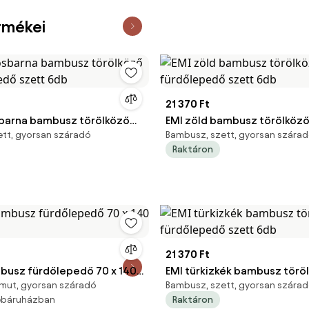
rmékei
21 370 Ft
sbarna bambusz törölköző
EMI zöld bambusz törölköző
tt, gyorsan száradó
Bambusz, szett, gyorsan szára
pedő szett 6db
fürdőlepedő szett 6db
Raktáron
21 370 Ft
mbusz fürdőlepedő 70 x 140
EMI türkizkék bambusz törö
mut, gyorsan száradó
Bambusz, szett, gyorsan szára
fürdőlepedő szett 6db
webáruházban
Raktáron