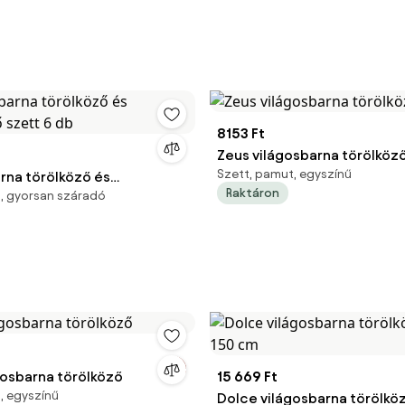
8153 Ft
Zeus világosbarna törölköz
Szett, pamut, egyszínű
arna törölköző és
Raktáron
, gyorsan száradó
ő szett 6 db
gosbarna törölköző
15 669 Ft
, egyszínű
Dolce világosbarna törölköz