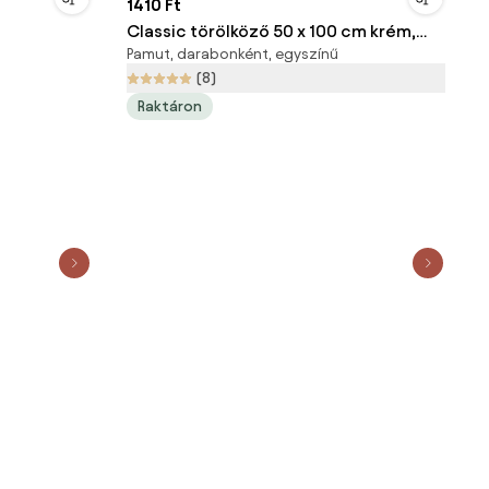
1410 Ft
Classic törölköző 50 x 100 cm krém,
Pamut, darabonként, egyszínű
100% pamut
(8)
Raktáron