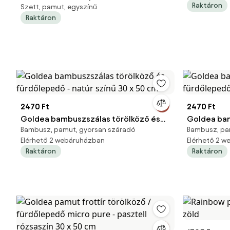
Raktáron
Szett, pamut, egyszínű
30 × 50 cm, szürke
Raktáron
2470 Ft
2470 Ft
Goldea bambuszszálas törölköző és
Goldea bam
Bambusz, pamut, gyorsan száradó
Bambusz, pa
fürdőlepedő - natúr színű 30 x 50 cm
fürdőlepedő
Elérhető 2 webáruházban
Elérhető 2 
cm
Raktáron
Raktáron