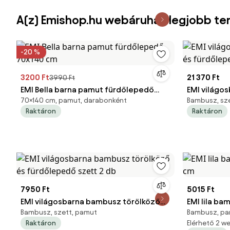
A(z) Emishop.hu webáruház legjobb te
-20 %
3200 Ft
21 370 Ft
3990 Ft
EMI Bella barna pamut fürdőlepedő
EMI világo
70×140 cm, pamut, darabonként
Bambusz, sze
70x140 cm
és fürdőle
Raktáron
Raktáron
7950 Ft
5015 Ft
EMI világosbarna bambusz törölköző
EMI lila ba
Bambusz, szett, pamut
Bambusz, pa
és fürdőlepedő szett 2 db
cm
Raktáron
Elérhető 2 