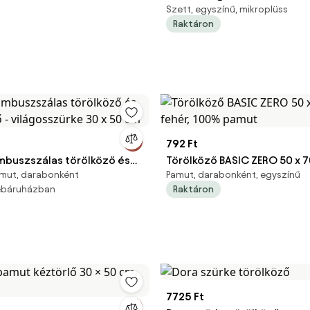
Szett, egyszínű, mikroplüss
cm
Raktáron
792 Ft
buszszálas törölköző és
Törölköző BASIC ZERO 50 x 7
mut, darabonként
Pamut, darabonként, egyszínű
 - világosszürke 30 x 50
100% pamut
webáruházban
Raktáron
7725 Ft