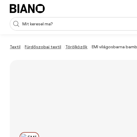
Navigáció kihagyása, ugrás a tartalomra
Keresési bevitel
Tartalom átugrása, ugrás a láblécbe
Textil
Fürdőszobai textil
Törölközők
EMI világosbarna bamb