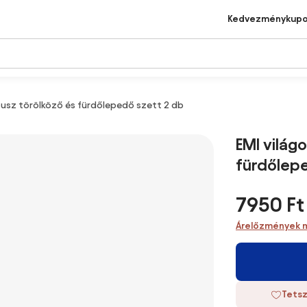
Kedvezménykup
usz törölköző és fürdőlepedő szett 2 db
EMI világ
fürdőlepe
7950 Ft
Árelőzmények 
Tetsz