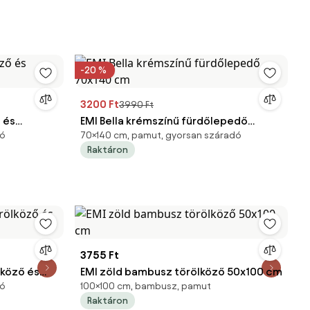
-20 %
3200 Ft
3990 Ft
 és
EMI Bella krémszínű fürdőlepedő
dó
70×140 cm, pamut, gyorsan száradó
70x140 cm
Raktáron
3755 Ft
lköző és
EMI zöld bambusz törölköző 50x100 cm
dó
100×100 cm, bambusz, pamut
Raktáron