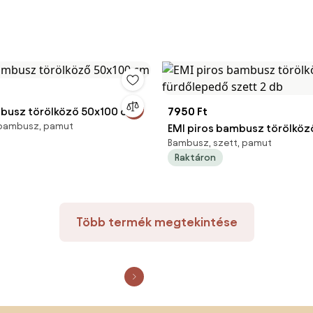
ambusz törölköző 50x100 cm
7950 Ft
 bambusz, pamut
EMI piros bambusz törölköz
Bambusz, szett, pamut
fürdőlepedő szett 2 db
Raktáron
Több termék megtekintése