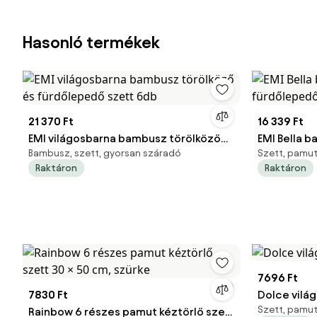
Hasonló termékek
21 370 Ft
16 339 Ft
EMI világosbarna bambusz törölköző
EMI Bella b
Bambusz, szett, gyorsan száradó
Szett, pamut
és fürdőlepedő szett 6db
fürdőleped
Raktáron
Raktáron
7696 Ft
7830 Ft
Dolce vilá
Szett, pamut
Rainbow 6 részes pamut kéztörlő szett