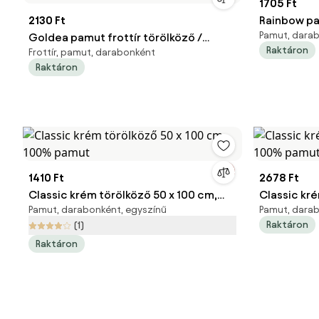
1705 Ft
2130 Ft
Rainbow pa
Pamut, darab
Goldea pamut frottír törölköző /
zöld
Raktáron
Frottír, pamut, darabonként
fürdőlepedő micro pure - pasztell
Raktáron
rózsaszín 30 x 50 cm
1410 Ft
2678 Ft
Classic krém törölköző 50 x 100 cm,
Classic kr
Pamut, darabonként, egyszínű
Pamut, darab
100% pamut
100% pamu
Raktáron
(1)
Raktáron