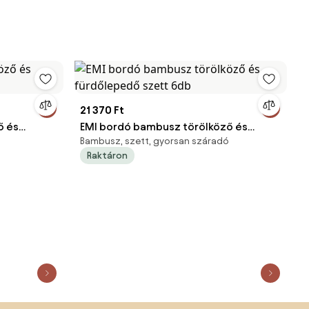
21 370 Ft
ő és
EMI bordó bambusz törölköző és
Bambusz, szett, gyorsan száradó
fürdőlepedő szett 6db
Raktáron