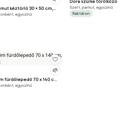
Dora szürke törölköző
Szett, pamut, egyszínű
mut kéztörlő 30 × 50 cm,
Raktáron
onként, egyszínű
ém fürdőlepedő 70 x 140 cm,
onként, egyszínű
t