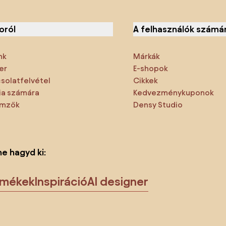
oról
A felhasználók számá
nk
Márkák
er
E-shopok
solatfelvétel
Cikkek
a számára
Kedvezménykuponok
emzők
Densy Studio
ne hagyd ki:
rmékek
Inspiráció
AI designer