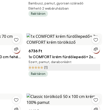
Bambusz, pamut, gyorsan száradó
fürdőlepedő - antik rózsaszín 30 x 50
Elérhető 2 webáruházban
cm
Raktáron
6736 Ft
0 cm fehér,
1x COMFORT krém fürdőlepedő+ 2x
Szett, pamut, darabonként
COMFORT krém törölköző
(1)
Raktáron