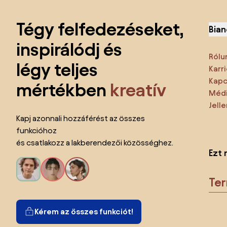
Lábléc kihagyása, ugrás az oldal elejére
Tégy felfedezéseket,
Bian
inspirálódj és
Rólu
légy teljes
Karri
Kapc
mértékben
kreatív
Médi
Jell
Kapj azonnali hozzáférést az összes
funkcióhoz
és csatlakozz a lakberendezői közösséghez.
Ezt 
Te
Kérem az összes funkciót!