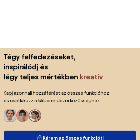
Lábléc kihagyása, ugrás az oldal elejére
Tégy felfedezéseket,
inspirálódj és
légy teljes mértékben
kreatív
Kapj azonnali hozzáférést az összes funkcióhoz
és csatlakozz a lakberendezői közösséghez.
Kérem az összes funkciót!