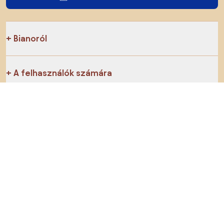
Bianoról
A felhasználók számára
Az e-shopok számára
Ezt ne hagyd ki:
Termékek
Inspiráció
AI designer
Megtalálsz minket a közösségi hálózatokon is