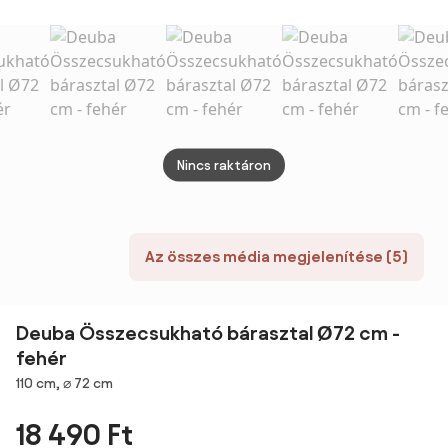
fehér Casaria
üveglappal
szürk
barna
Nincs raktáron
Az összes média megjelenítése (5)
Deuba Összecsukható bárasztal Ø72 cm -
fehér
Méretek
110 cm, ⌀ 72 cm
18 490 Ft