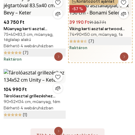
Korlátozott ajánlat
-57 %
43 750 Ft
39 190 Ft
91 367 Ft
Műanyag kerti asztal
Viking kerti asztal artwood
75×40×83,5 cm, műanyag,
74×90×150 cm, műanyag, fa
jégtartóval 83.5x40 cm Bevy –
asztallappal, 90 x 150 cm -
téglalap alakú
Keter
Bonami Selection
(7)
Elérhető 4 webáruházban
Raktáron
(7)
Raktáron
104 990 Ft
Tárolóasztal grillezéshez
90×52×134 cm, műanyag, fém
134x52 cm Unity – Keter
Elérhető 4 webáruházban
(1)