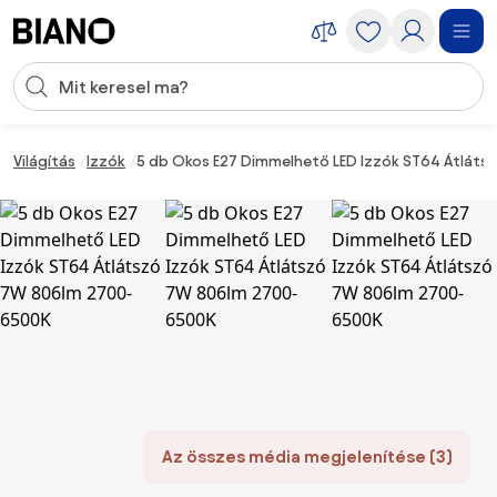
Navigáció kihagyása, ugrás a tartalomra
Keresési bevitel
Tartalom átugrása, ugrás a láblécbe
Világítás
Izzók
5 db Okos E27 Dimmelhető LED Izzók ST64 Átlát
Az összes média megjelenítése (3)