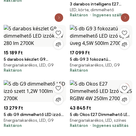
Raktáron
6500K
3 darabos intelligens E27
LED, körte, dimmelhető
dimmelhető LED izzókészlet
Raktáron
Ingyenes szállítás
A60 7W 806LM 2700-6500K
Zigbee Smart Hub-bal
15 189 Ft
17 099 Ft
5 darabos készlet G9
5 db G9 3 fokozatú
Energiatakarékos, LED, G9
Energiatakarékos, LED, G9
dimmelhető LED izzók 3W 280
dimmelhető LED izzó opál üveg
Raktáron
Raktáron
lm 2700K
4,5W 500lm 2700K
13 279 Ft
43 845 Ft
5 db G9 dimmelhető LED izzó
5 db Okos E27 Dimmelhető LED
Energiatakarékos, LED, G9
Energiatakarékos, LED, színes
szett 1,2W 100lm 2700K
Izzó G125 RGBW 4W 250lm
Raktáron
Raktáron
Ingyenes szállítás
2700K