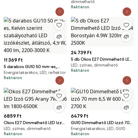
dimmelhető
lm 2200K
Raktáron
24 739 Ft
5 db Okos E27 Dimmelhető LED
11 369 Ft
LED, színes, dimmelhető
Izzó ST64 Borostyán 4.9W
5 darabos GU10 50 mm-es,
Raktáron
320lm 2500K
Energiatakarékos, LED, reflektor
Kelvin szerint szabályozható
Raktáron
LED izzókészlet, átlátszó, 4,9
W, 400 lm, 2200-3000 K
6859 Ft
6479 Ft
Okos E27 Dimmelhető LED Izzó
GU10 Dimmelhető LED izzó 70
LED, színes, dimmelhető
Energiatakarékos, LED, GU10
G95 Arany 7W 806 lm 1800-
mm 6,5 W 600 lm 2700 K
Raktáron
Raktáron
6500K