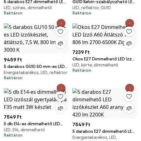
5 darabos E27 dimmelhető LED
GU10 Kelvin-szabályozható LED
LED, színes, dimmelhető
LED, reflektor, GU10
izzókészlet spirál szál ST64
izzó AR111 11W 700lm 2000-
Raktáron
Raktáron
arany 4W 270 lm 2100K
3000K
7239 Ft
Okos E27 Dimmelhető LED Izzó
9459 Ft
LED, körte, dimmelhető
A60 Átlátszó 7W 806 lm 2700-
5 darabos GU10 50 mm-es LED
Raktáron
6500K Zigbee
Energiatakarékos, LED, reflektor
izzókészlet, átlátszó, 7,5 W,
Raktáron
800 lm, 3000 K
7549 Ft
5 db E14-es dimmelhető LED
7549 Ft
LED, E14, dimmelhető
izzószál gyertyalámpa F35
5 darabos E27 dimmelhető LED
Raktáron
matt 3W készlet
Energiatakarékos, LED,
izzókészlet A60 arany 4W 420