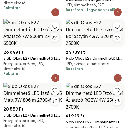
dimmelhető
2700-6500K
LED, dimmelhető, E27
dimmelhető LED izzókészlet
Raktáron
Raktáron
Ingyenes szállítás
ST64 átlátszó 7W 806 lm
2700-6500K Zigbee
26 649 Ft
24 739 Ft
5 db Okos E27 Dimmelhető LED
5 db Okos E27 Dimmelhető LED
Energiatakarékos, LED,
LED, színes, dimmelhető
Izzó G125 Átlátszó 7W 806lm
Izzó ST64 Borostyán 4.9W
dimmelhető
Raktáron
2700-6500K
320lm 2500K
Raktáron
28 559 Ft
5 db Okos E27 Dimmelhető LED
41 929 Ft
Energiatakarékos, LED,
Izzó G125 Matt 7W 806lm
5 db Okos E27 Dimmelhető LED
dimmelhető
2700-6500K
Energiatakarékos, LED, színes
Izzó ST64 Átlátszó RGBW 4W