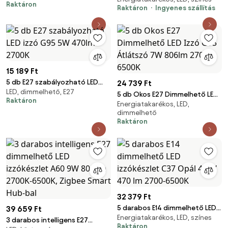
Raktáron
Raktáron
Ingyenes szállítás
250lm 2700K
15 189 Ft
5 db E27 szabályozható LED
24 739 Ft
LED, dimmelhető, E27
izzó G95 5W 470lm 2700K
5 db Okos E27 Dimmelhető LED
Raktáron
Energiatakarékos, LED,
Izzó G95 Átlátszó 7W 806lm
dimmelhető
2700-6500K
Raktáron
32 379 Ft
5 darabos E14 dimmelhető LED
39 659 Ft
Energiatakarékos, LED, színes
izzókészlet C37 Opál 4,9W 470
3 darabos intelligens E27
Raktáron