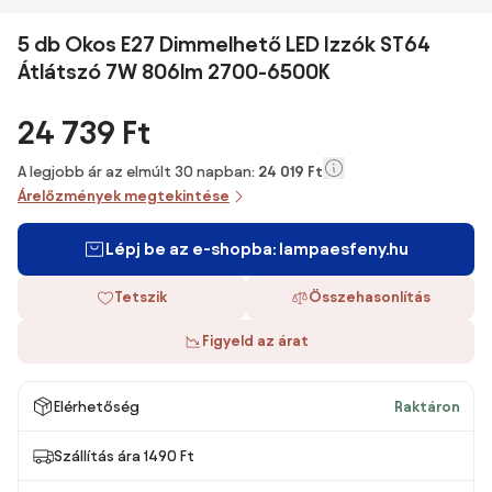
5 db Okos E27 Dimmelhető LED Izzók ST64
Átlátszó 7W 806lm 2700-6500K
24 739 Ft
A legjobb ár az elmúlt 30 napban:
24 019 Ft
Árelőzmények megtekintése
Lépj be az e-shopba: lampaesfeny.hu
Tetszik
Összehasonlítás
Figyeld az árat
Elérhetőség
Raktáron
Szállítás ára 1490 Ft