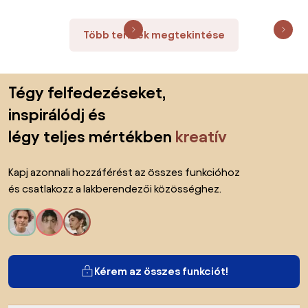
Több termék megtekintése
Lábléc kihagyása, ugrás az oldal elejére
Tégy felfedezéseket,
inspirálódj és
légy teljes mértékben
kreatív
Kapj azonnali hozzáférést az összes funkcióhoz
és csatlakozz a lakberendezői közösséghez.
Kérem az összes funkciót!