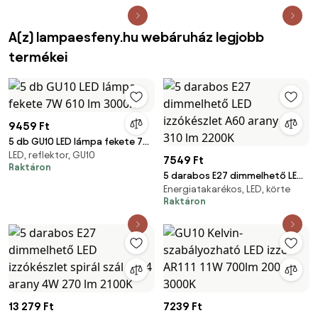
A(z) lampaesfeny.hu webáruház legjobb
termékei
9459 Ft
5 db GU10 LED lámpa fekete 7W
LED, reflektor, GU10
610 lm 3000K
7549 Ft
Raktáron
5 darabos E27 dimmelhető LED
Energiatakarékos, LED, körte
izzókészlet A60 arany 3W 310
Raktáron
lm 2200K
13 279 Ft
7239 Ft