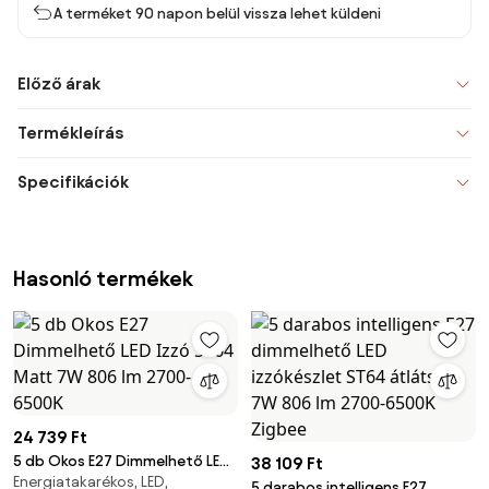
A terméket 90 napon belül vissza lehet küldeni
Előző árak
Termékleírás
Specifikációk
Hasonló termékek
24 739 Ft
5 db Okos E27 Dimmelhető LED
38 109 Ft
Energiatakarékos, LED,
Izzó ST64 Matt 7W 806 lm
5 darabos intelligens E27