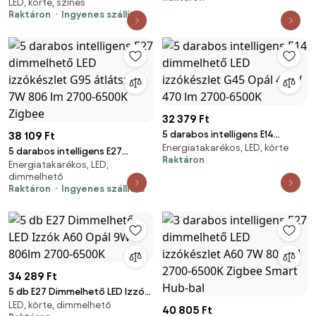
lm 2700-6500K
LED, körte, színes
dimmelhető LED izzókészlet
Raktáron
Ingyenes szállítás
A60 9W 806 lm 2700K-6500K,
Zigbee Smart Hub-bal
32 379 Ft
5 darabos intelligens E14
38 109 Ft
Energiatakarékos, LED, körte
dimmelhető LED izzókészlet
5 darabos intelligens E27
Raktáron
G45 Opál 4,9W 470 lm 2700-
Energiatakarékos, LED,
dimmelhető LED izzókészlet
dimmelhető
6500K
G95 átlátszó 7W 806 lm 2700-
Raktáron
Ingyenes szállítás
6500K Zigbee
34 289 Ft
5 db E27 Dimmelhető LED Izzók
LED, körte, dimmelhető
A60 Opál 9W 806lm 2700-
40 805 Ft