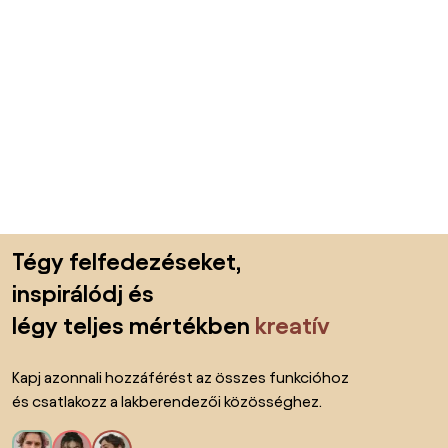
Lábléc kihagyása, ugrás az oldal elejére
Tégy felfedezéseket,
inspirálódj és
légy teljes mértékben
kreatív
Kapj azonnali hozzáférést az összes funkcióhoz
és csatlakozz a lakberendezői közösséghez.