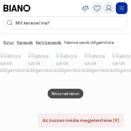
Navigáció kihagyása, ugrás a tartalomra
Keresési bevitel
Tartalom átugrása, ugrás a láblécbe
Bútor
Kanapék
Kerti kanapék
Fabrice sarok ülőgarnitúra
Nincs raktáron
Az összes média megjelenítése (9)