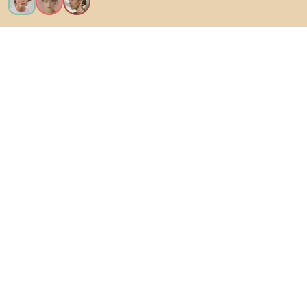
Kérem az összes funkciót!
Bianoról
A felhasználók számára
Az e-shopok számára
Ezt ne hagyd ki:
Termékek
Inspiráció
AI designer