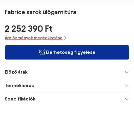
Fabrice sarok ülőgarnitúra
2 252 390 Ft
Árelőzmények megtekintése
Elérhetőség figyelése
Előző árak
Termékleírás
Specifikációk