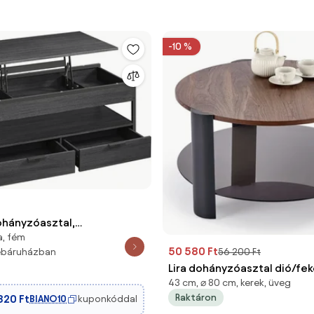
-10 %
hányzóasztal,
a, fém
an állítható, 50×100 cm,
50 580 Ft
56 200 Ft
webáruházban
ürke–tintafekete
Lira dohányzóasztal dió/fe
43 cm, ⌀ 80 cm, kerek, üveg
Raktáron
820 Ft
BIANO10
kuponkóddal