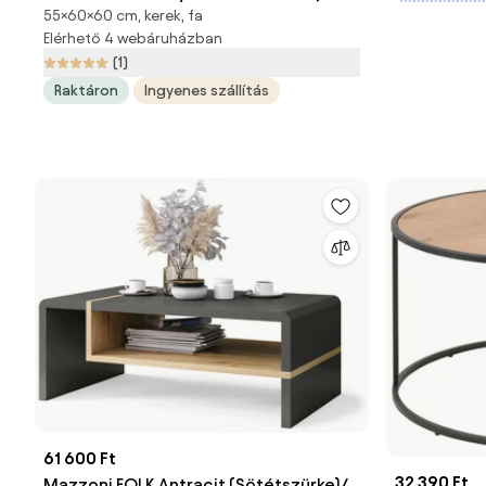
55×60×60 cm, kerek, fa
sötét dió
Elérhető 4 webáruházban
(1)
Raktáron
Ingyenes szállítás
61 600 Ft
32 390 Ft
Mazzoni FOLK Antracit (Sötétszürke)/