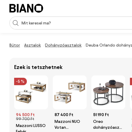
Navigáció kihagyása, ugrás a tartalomra
Keresési bevitel
Tartalom átugrása, ugrás a láblécbe
Bútor
Asztalok
Dohányzóasztalok
Deuba Orlando dohányz
Ezek is tetszhetnek
-5 %
94 500 Ft
87 400 Ft
51 190 Ft
99 700 Ft
Mazzoni NUO
Oreo
Mazzoni LUSSO
Votan
dohányzóasztal,
Fehér