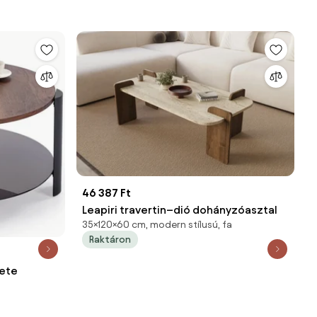
46 387 Ft
Leapiri travertin–dió dohányzóasztal
35×120×60 cm, modern stílusú, fa
Raktáron
kete