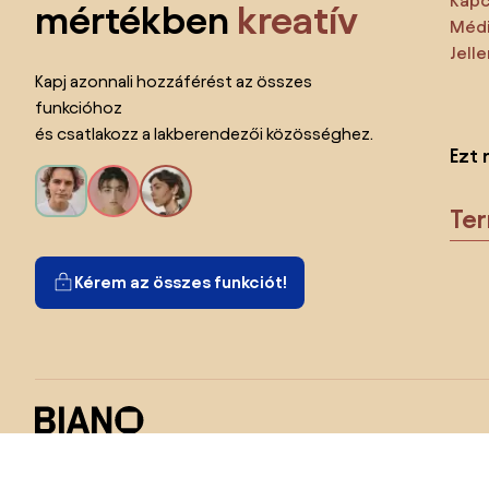
Kapc
mértékben
kreatív
Médi
Jell
Kapj azonnali hozzáférést az összes
funkcióhoz
és csatlakozz a lakberendezői közösséghez.
Ezt 
Te
Kérem az összes funkciót!
Ország megváltoztatása