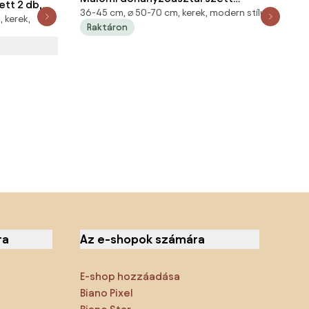
tt 2 db,
36-45 cm, ⌀ 50-70 cm, kerek, modern stílusú
natúr/fekete
 kerek,
Raktáron
ra
Az e-shopok számára
E-shop hozzáadása
Biano Pixel