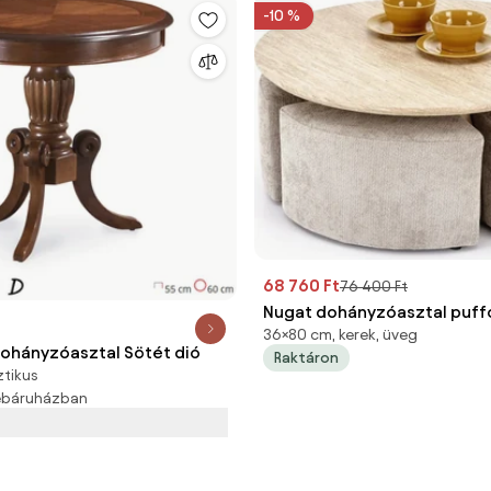
-10 %
68 760 Ft
76 400 Ft
Nugat dohányzóasztal puff
36×80 cm, kerek, üveg
travertin/bézs
ohányzóasztal Sötét dió
Raktáron
ztikus
webáruházban