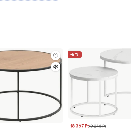
-5 %
18 367 Ft
19 246 Ft