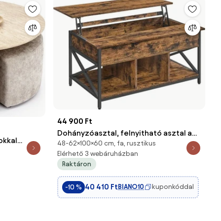
44 900 Ft
Dohányzóasztal, felnyitható asztal a
okkal
48-62×100×60 cm, fa, rusztikus
nappaliba 60 x 100 x (48-62) cm,
Elérhető 3 webáruházban
rusztikus barna
Raktáron
40 410 Ft
BIANO10
kuponkóddal
-10 %