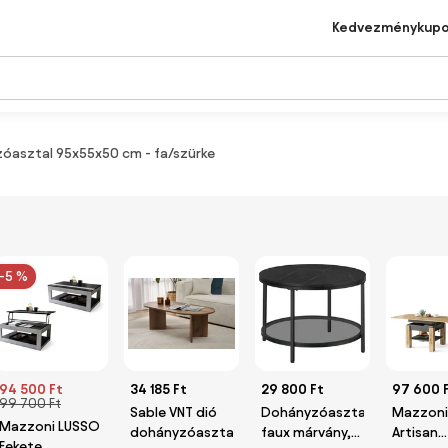
Kedvezménykup
óasztal 95x55x50 cm - fa/szürke
-5 %
94 500 Ft
34 185 Ft
29 800 Ft
97 600 
99 700 Ft
Sable VNT dió
Dohányzóasztal,
Mazzoni
Mazzoni LUSSO
dohányzóasztal
faux márvány,
Artisan
Fekete