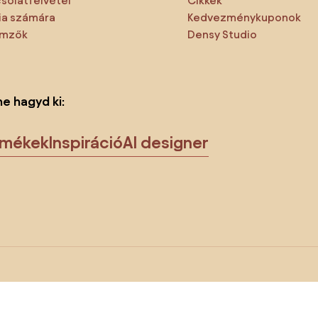
solatfelvétel
Cikkek
a számára
Kedvezménykuponok
emzők
Densy Studio
ne hagyd ki:
rmékek
Inspiráció
AI designer