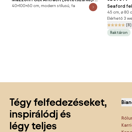
Seaford fe
40×100×60 cm, modern stílusú, fa
Artisan Tölgy - MODERN
45 cm, ⌀ 80 c
⌀ 80 cm - 
DOHÁNYZÓASZTAL POLCCAL
Elérhető 3 
(8)
Raktáron
Lábléc kihagyása, ugrás az oldal elejére
Tégy felfedezéseket,
Bian
inspirálódj és
Rólu
légy teljes
Karri