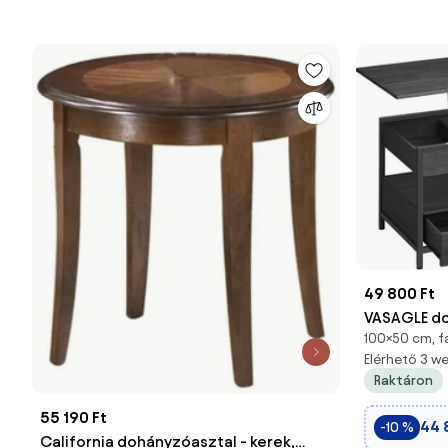
49 800 Ft
VASAGLE do
100×50 cm, f
magasságáb
Elérhető 3 
antracitsz
Raktáron
55 190 Ft
44 
-10 %
California dohányzóasztal - kerek,