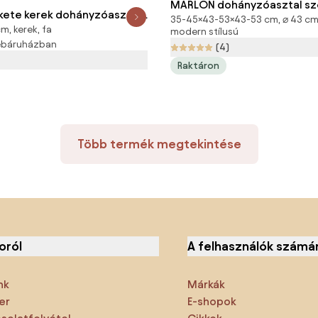
MARLON dohányzóasztal sze
kete kerek dohányzóasztal,
35-45×43-53×43-53 cm, ⌀ 43 cm,
fehér márvány dekorációval
m, kerek, fa
Actona
modern stílusú
webáruházban
(4)
Raktáron
Több termék megtekintése
oról
A felhasználók számá
nk
Márkák
er
E-shopok