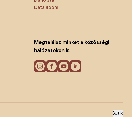
Biano Star
Data Room
Megtalálsz minket a közösségi
hálózatokon is
Sütik
Adatvédelmi politika
Használati feltételek