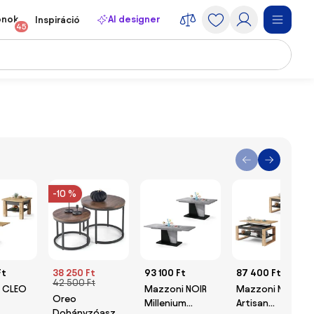
onok
AI designer
Inspiráció
45
-10 %
Ft
38 250 Ft
93 100 Ft
87 400 Ft
42 500 Ft
 CLEO
Mazzoni NOIR
Mazzoni NUO
Oreo
Millenium
Artisan
Dohányzóasztalok