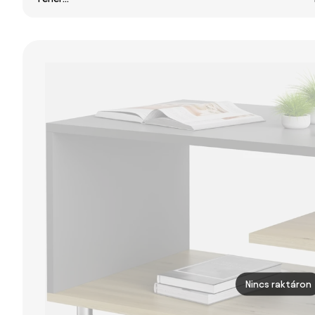
Tölgy/Fehér
dió / fekete
Matt/Wotan
Matt - MODERN
Tölgy - MODERN
DOHÁNYZÓASZTAL
DOHÁNYZÓASZTAL
MEGEMELHETŐ
MEGEMELHETŐ
ASZTALLAPPAL
ASZTALLAPPAL +
TÁROLÓRÉSSZEL
+ POLCCAL
(GÖRGŐS!)
Nincs raktáron