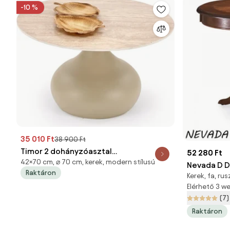
-10 %
35 010 Ft
38 900 Ft
Timor 2 dohányzóasztal
52 280 Ft
42×70 cm, ⌀ 70 cm, kerek, modern stílusú
travertin/kasmír
Nevada D D
Raktáron
Kerek, fa, rus
Elérhető 3 
(7)
Raktáron