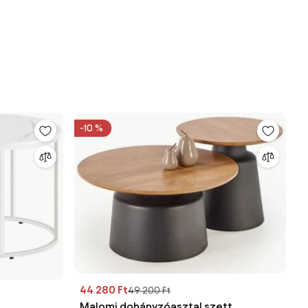
-10 %
44 280 Ft
49 200 Ft
Malomi dohányzóasztal szett