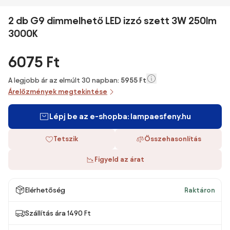
2 db G9 dimmelhető LED izzó szett 3W 250lm
3000K
6075 Ft
A legjobb ár az elmúlt 30 napban:
5955 Ft
Árelőzmények megtekintése
Lépj be az e-shopba: lampaesfeny.hu
Tetszik
Összehasonlítás
Figyeld az árat
Elérhetőség
Raktáron
Szállítás ára 1490 Ft