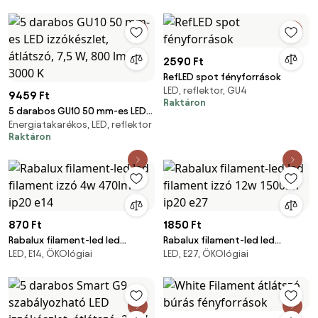
2590 Ft
RefLED spot fényforrások
LED, reflektor, GU4
9459 Ft
Raktáron
5 darabos GU10 50 mm-es LED
Energiatakarékos, LED, reflektor
izzókészlet, átlátszó, 7,5 W,
Raktáron
800 lm, 3000 K
870 Ft
1850 Ft
Rabalux filament-led led
Rabalux filament-led led
LED, E14, ÖKOlógiai
LED, E27, ÖKOlógiai
filament izzó 4w 470lm ip20
filament izzó 12w 1500lm ip20
e14
e27