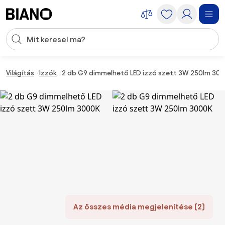
Navigáció kihagyása, ugrás a tartalomra
Keresési bevitel
Tartalom átugrása, ugrás a láblécbe
Világítás
Izzók
2 db G9 dimmelhető LED izzó szett 3W 250lm 30
Az összes média megjelenítése (2)