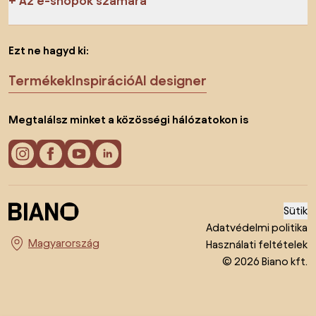
Az e-shopok számára
Ezt ne hagyd ki:
Termékek
Inspiráció
AI designer
Megtalálsz minket a közösségi hálózatokon is
Sütik
Adatvédelmi politika
Használati feltételek
Ország megváltoztatása
© 2026 Biano kft.