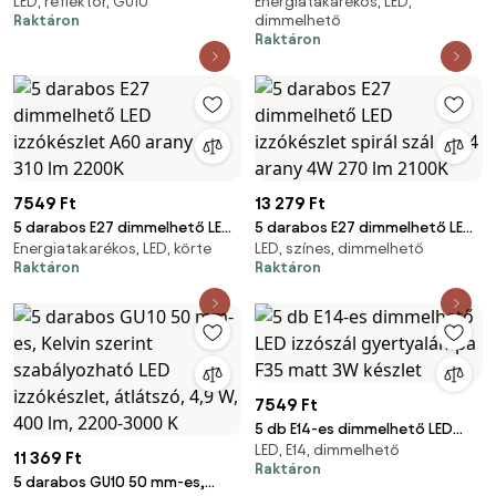
LED, reflektor, GU10
Energiatakarékos, LED,
izzó AR111 11W 700lm 2000-
izzókészlet A60 arany 4W 420
Raktáron
dimmelhető
3000K
lm 2200K
Raktáron
7549 Ft
13 279 Ft
5 darabos E27 dimmelhető LED
5 darabos E27 dimmelhető LED
Energiatakarékos, LED, körte
LED, színes, dimmelhető
izzókészlet A60 arany 3W 310
izzókészlet spirál szál ST64
Raktáron
Raktáron
lm 2200K
arany 4W 270 lm 2100K
7549 Ft
5 db E14-es dimmelhető LED
LED, E14, dimmelhető
izzószál gyertyalámpa F35
11 369 Ft
Raktáron
matt 3W készlet
5 darabos GU10 50 mm-es,