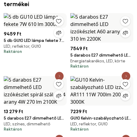
termékei
9459 Ft
5 db GU10 LED lámpa fekete 7W
LED, reflektor, GU10
610 lm 3000K
7549 Ft
Raktáron
5 darabos E27 dimmelhető LED
Energiatakarékos, LED, körte
izzókészlet A60 arany 3W 310
Raktáron
lm 2200K
13 279 Ft
7239 Ft
5 darabos E27 dimmelhető LED
GU10 Kelvin-szabályozható LED
LED, színes, dimmelhető
LED, reflektor, GU10
izzókészlet spirál szál ST64
izzó AR111 11W 700lm 2000-
Raktáron
Raktáron
arany 4W 270 lm 2100K
3000K