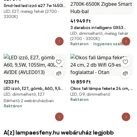
Smd-led led izzó e27 7w 1450lm
LED, E27, meleg fehér (2700 -
ip20
3300K)
41 949 Ft
3 darabos intelligens GX53
LED, dimmelhető, meleg fehér
dimmelhető LED izzókészlet 9W
(2700 - 3300K)
806LM 2700K-6500K Zigbee
Raktáron
Ingyenes szállítás
Smart Hub-bal
1233 Ft
16 859 Ft
LED izzó, E27, gömb, A60, 9,5W,
Okos fali lámpa fekete 24 cm, 2
LED, dimmelhető, E27
LED, G9, dimmelhető
1055lm, 4000K, AVIDE (AVLED013)
db Wifi G9-es foglalattal -
Raktáron
Elérhető 2 webáruházban
Otan
Raktáron
A(z) lampaesfeny.hu webáruház legjobb