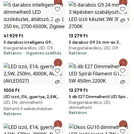
41 929 Ft
13 279 Ft
5 darabos intelligens G9
5 darabos G9 24 mm-es 3
Energiatakarékos, LED, G9
Energiatakarékos, LED, G9
dimmelhető LED izzókészlet,
lépésben szabályozható LED
Raktáron
Ingyenes szállítás
Raktáron
átlátszó, 2,5 W, 250 lm, 2700-
izzó készlet 3W 300 lm 2700K
6500K, Zigbee
1006 Ft
13 279 Ft
LED izzó, E14, gyertya, 2,5W,
5 db E27 Dimmelhető LED Spirál
LED, E14, dimmelhető
Energiatakarékos, LED,
250lm, 4000K, AVIDE (AVLED027)
Filament G125 5W 450lm 2200K
dimmelhető
Elérhető 5 webáruházban
Raktáron
Raktáron