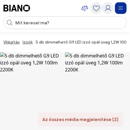
Navigáció kihagyása, ugrás a tartalomra
Keresési bevitel
Tartalom átugrása, ugrás a láblécbe
Világítás
Izzók
5 db dimmelhető G9 LED izzó opál üveg 1,2W 100l
Az összes média megjelenítése (2)