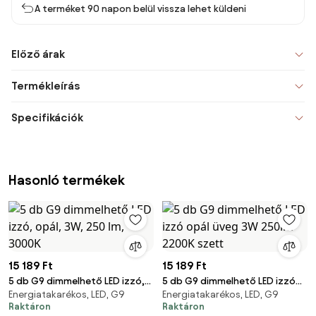
A terméket 90 napon belül vissza lehet küldeni
Előző árak
Termékleírás
Specifikációk
Hasonló termékek
15 189 Ft
15 189 Ft
5 db G9 dimmelhető LED izzó,
5 db G9 dimmelhető LED izzó
Energiatakarékos, LED, G9
Energiatakarékos, LED, G9
opál, 3W, 250 lm, 3000K
opál üveg 3W 250lm 2200K
Raktáron
Raktáron
szett