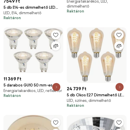
7549 Ft
Energiatakarékos, LED,
izzókészlet A60 arany 4W 420
dimmelhető
lm 2200K
5 db E14-es dimmelhető LED
Raktáron
LED, E14, dimmelhető
izzószál gyertyalámpa F35
Raktáron
matt 3W készlet
11 369 Ft
5 darabos GU10 50 mm-es,
24 739 Ft
Energiatakarékos, LED, reflektor
Kelvin szerint szabályozható
5 db Okos E27 Dimmelhető LED
Raktáron
LED izzókészlet, átlátszó, 4,9
LED, színes, dimmelhető
Izzó ST64 Borostyán 4.9W
W, 400 lm, 2200-3000 K
Raktáron
320lm 2500K