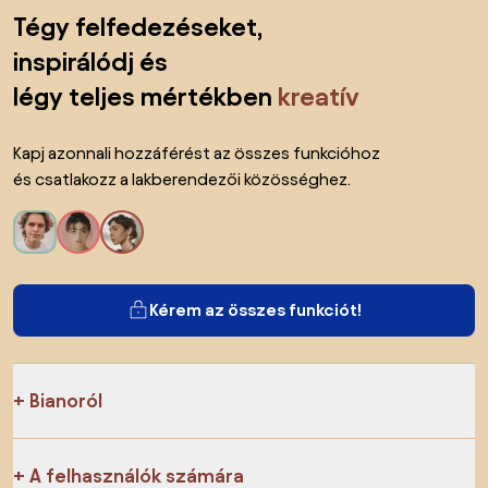
Lábléc kihagyása, ugrás az oldal elejére
Tégy felfedezéseket,
inspirálódj és
légy teljes mértékben
kreatív
Kapj azonnali hozzáférést az összes funkcióhoz
és csatlakozz a lakberendezői közösséghez.
Kérem az összes funkciót!
Bianoról
A felhasználók számára