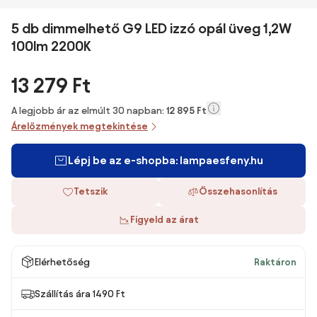
5 db dimmelhető G9 LED izzó opál üveg 1,2W
100lm 2200K
13 279 Ft
A legjobb ár az elmúlt 30 napban:
12 895 Ft
Árelőzmények megtekintése
Lépj be az e-shopba: lampaesfeny.hu
Tetszik
Összehasonlítás
Figyeld az árat
Elérhetőség
Raktáron
Szállítás ára 1490 Ft