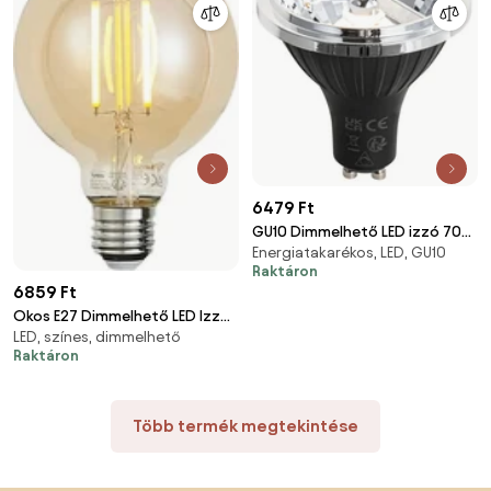
6479 Ft
GU10 Dimmelhető LED izzó 70
Energiatakarékos, LED, GU10
mm 6,5 W 600 lm 2700 K
Raktáron
6859 Ft
Okos E27 Dimmelhető LED Izzó
LED, színes, dimmelhető
G95 Arany 7W 806 lm 1800-
Raktáron
6500K
Több termék megtekintése