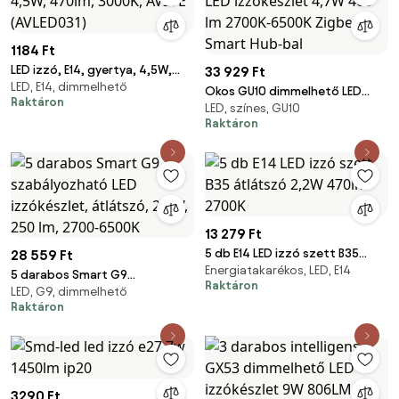
1184 Ft
LED izzó, E14, gyertya, 4,5W,
33 929 Ft
LED, E14, dimmelhető
470lm, 3000K, AVIDE (AVLED031)
Okos GU10 dimmelhető LED
Raktáron
LED, színes, GU10
izzókészlet 4,7W 400 lm
Raktáron
2700K-6500K Zigbee Smart
Hub-bal
13 279 Ft
5 db E14 LED izzó szett B35
28 559 Ft
Energiatakarékos, LED, E14
átlátszó 2,2W 470lm 2700K
5 darabos Smart G9
Raktáron
LED, G9, dimmelhető
szabályozható LED izzókészlet,
Raktáron
átlátszó, 2,5W, 250 lm, 2700-
6500K
3290 Ft