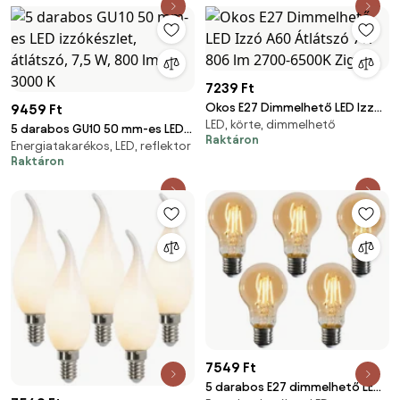
7239 Ft
Okos E27 Dimmelhető LED Izzó
9459 Ft
LED, körte, dimmelhető
A60 Átlátszó 7W 806 lm 2700-
5 darabos GU10 50 mm-es LED
Raktáron
6500K Zigbee
Energiatakarékos, LED, reflektor
izzókészlet, átlátszó, 7,5 W,
Raktáron
800 lm, 3000 K
7549 Ft
5 darabos E27 dimmelhető LED