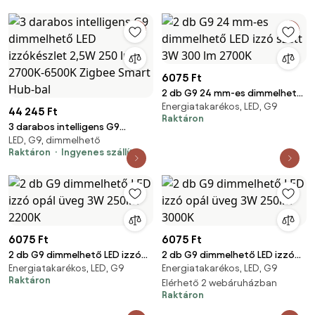
6075 Ft
2 db G9 24 mm-es dimmelhető
Energiatakarékos, LED, G9
LED izzó szett 3W 300 lm
44 245 Ft
Raktáron
2700K
3 darabos intelligens G9
LED, G9, dimmelhető
dimmelhető LED izzókészlet
Raktáron
Ingyenes szállítás
2,5W 250 lm 2700K-6500K
Zigbee Smart Hub-bal
6075 Ft
6075 Ft
2 db G9 dimmelhető LED izzó
2 db G9 dimmelhető LED izzó
Energiatakarékos, LED, G9
Energiatakarékos, LED, G9
opál üveg 3W 250lm 2200K
opál üveg 3W 250lm 3000K
Raktáron
Elérhető 2 webáruházban
Raktáron