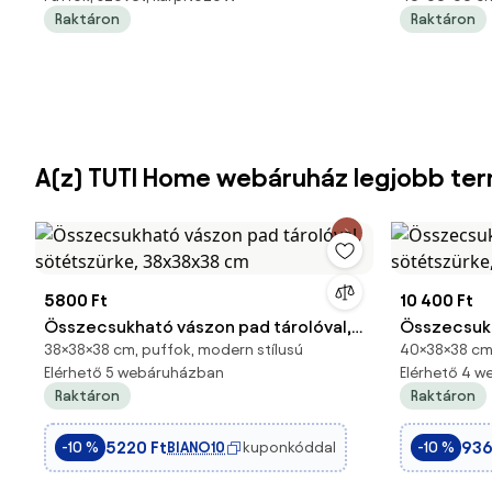
Raktáron
Raktáron
A(z) TUTI Home webáruház legjobb te
5800 Ft
10 400 Ft
Összecsukható vászon pad tárolóval,
Összecsukh
38×38×38 cm, puffok, modern stílusú
40×38×38 cm,
sötétszürke, 38x38x38 cm
sötétszürk
Elérhető 5 webáruházban
Elérhető 4 
Raktáron
Raktáron
5220 Ft
936
BIANO10
kuponkóddal
-10 %
-10 %