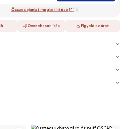
Összes ajánlat megtekintése (4)
ik
Összehasonlítás
Figyeld az árat