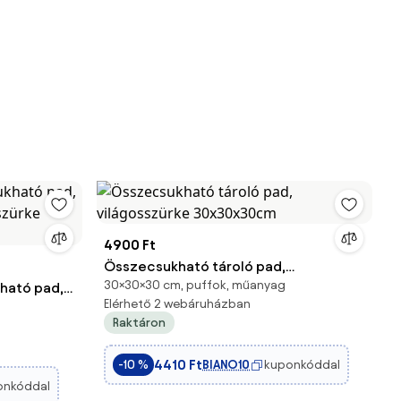
4900 Ft
Összecsukható tároló pad,
30×30×30 cm, puffok, műanyag
kható pad,
világosszürke 30x30x30cm
Elérhető 2 webáruházban
étszürke
Raktáron
4410 Ft
BIANO10
kuponkóddal
-10 %
onkóddal