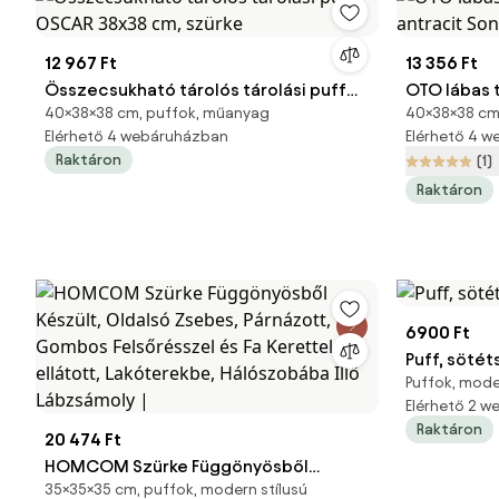
12 967 Ft
13 356 Ft
Összecsukható tárolós tárolási puff
OTO lábas 
40×38×38 cm, puffok, műanyag
40×38×38 cm,
OSCAR 38x38 cm, szürke
antracit 
Elérhető 4 webáruházban
Elérhető 4 
Raktáron
(1)
Raktáron
6900 Ft
Puff, sötét
Puffok, mode
Elérhető 2 
Raktáron
20 474 Ft
HOMCOM Szürke Függönyösből
35×35×35 cm, puffok, modern stílusú
Készült, Oldalsó Zsebes, Párnázott,