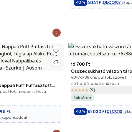
4041 Ft
DECO10
kup
-10 %
16 700 Ft
Összecsukható vászon táro
40×76×38 cm, puffok, szövet
ottomán, sötétszürke 76x
Elérhető 3 webáruházban
pali Puff Puffasztott
(9)
 puffok, modern stílusú
gból, Téglalap Alakú Puff,
Raktáron
cióval Nappaliba és
a - Szürke | Aosom
695 Ft
15 030 Ft
DECO10
ku
-10 %
kuponkóddal