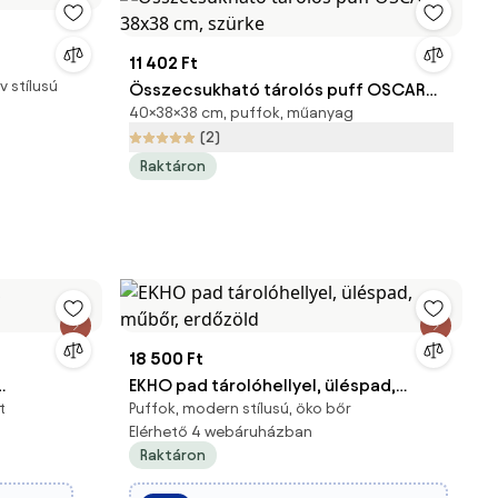
11 402 Ft
v stílusú
Összecsukható tárolós puff OSCAR
40×38×38 cm, puffok, műanyag
38x38 cm, szürke
(2)
Raktáron
18 500 Ft
EKHO pad tárolóhellyel, üléspad,
t
Puffok, modern stílusú, öko bőr
műbőr, erdőzöld
Elérhető 4 webáruházban
Raktáron