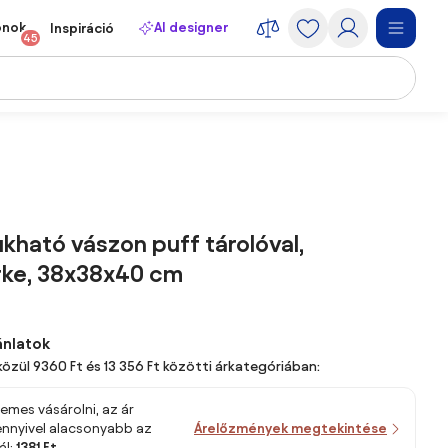
onok
AI designer
Inspiráció
45
ható vászon puff tárolóval,
rke, 38x38x40 cm
ánlatok
közül 9360 Ft és 13 356 Ft közötti árkategóriában:
emes vásárolni, az ár
 ennyivel alacsonyabb az
Árelőzmények megtekintése
ál:
1381 Ft
.