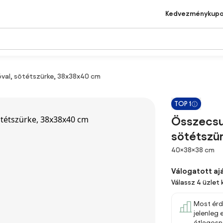
Kedvezménykup
val, sötétszürke, 38x38x40 cm
TOP 1
Összecsuk
sötétszü
Méretek
40×38×38 cm
Válogatott aj
Válassz 4 üzlet 
Most érd
jelenleg
átlagosn