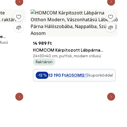
te
ílusú
, raktárról
14 989 Ft
HOMCOM Kárpitozott Lábpárna
24×30×40 cm, puffok, modern stílusú
Otthon Modern, Vászonhatású
Raktáron
Lábellátó Párna Hálószobába,
Nappaliba, Szürke | Aosom
13 190 Ft
AOSOM12
kuponkóddal
-12 %