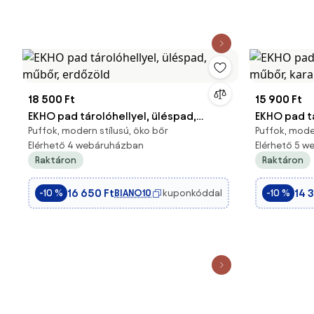
18 500 Ft
15 900 Ft
EKHO pad tárolóhellyel, üléspad,
EKHO pad tá
Puffok, modern stílusú, öko bőr
Puffok, moder
műbőr, erdőzöld
műbőr, kar
Elérhető 4 webáruházban
Elérhető 5 
Raktáron
Raktáron
16 650 Ft
14 3
BIANO10
kuponkóddal
-10 %
-10 %