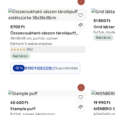
51 800 Ft
5700 Ft
Grid lábtar
Puffok, mode
Összecsukható vászon tárolópuff,
Raktáron
38×38×38 cm, puffok, szövet
sötétszürke 38x38x38cm
Elérhető 5 webáruházban
(14)
Raktáron
5130 Ft
DECO10
kuponkóddal
-10 %
40 600 Ft
19 990 Ft
Stample puff
AVENBERG 
Puffok, szövet, kárpitozott
40×60×60 cm,