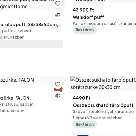
43 900 Ft
Walsdorf puff
Puffok, modern stílusú, skandiná
tárolós puff, 38x38x40cm,
Raktáron
 puffok, szövet
SongmicsHome
webáruházban
szürke, FALON
4490 Ft
rn stílusú, szövet
Összecsukható tárolópuff,
webáruházban
Szövet, tárolóhellyel, kárpitozot
sötétszürke 30x30 cm
Elérhető 3 webáruházban
Raktáron