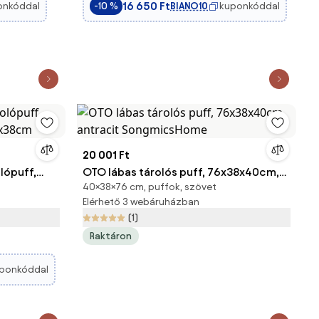
16 650 Ft
onkóddal
BIANO10
kuponkóddal
-10 %
20 001 Ft
lópuff,
OTO lábas tárolós puff, 76x38x40cm,
40×38×76 cm, puffok, szövet
38x38cm
antracit SongmicsHome
Elérhető 3 webáruházban
(1)
Raktáron
ponkóddal