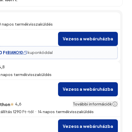
0 napos termékvisszaküldés
Vezess a webáruházba
0 Ft
BIANO10
kuponkóddal
4,8
 napos termékvisszaküldés
Vezess a webáruházba
További információk
tthon
4,6
állítás 1290 Ft-tól
14 napos termékvisszaküldés
Vezess a webáruházba