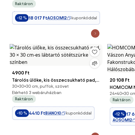
Raktáron
Gombos Felsőrésszel és Fa Kerettel
ellátott, Lakóterekbe, Hálószobába Illő
18 017 Ft
AOSOM12
kuponkóddal
-12 %
Lábzsámoly |
4900 Ft
Tárolós ülőke, kis összecsukható pad,
20 108 Ft
30×30×30 cm, puffok, szövet
30 × 30 cm-es lábtartó sötétszürke
HOMCOM Nap
Elérhető 3 webáruházban
24×40×30 cm,
színben
Vászon Anya
Raktáron
Raktáron
Fakonstruk
Hálószobáb
4410 Ft
BIANO10
kuponkóddal
-10 %
17 
-12 %
AOSOM12