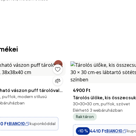
rmékei
ató vászon puff tárolóval,
4900 Ft
 puffok, modern stílusú
e, 38x38x40 cm
Tárolós ülőke, kis összecsu
webáruházban
30×30×30 cm, puffok, szövet
30 × 30 cm-es lábtartó söt
Elérhető 3 webáruházban
színben
Raktáron
0 Ft
BIANO10
kuponkóddal
4410 Ft
BIANO10
kup
-10 %