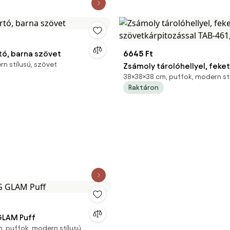
tó, barna szövet
6645 Ft
rn stílusú, szövet
Zsámoly tárolóhellyel, feke
38×38×38 cm, puffok, modern st
szövetkárpitozással TAB-461
Raktáron
GLAM Puff
 puffok, modern stílusú