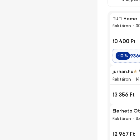
TUTI Home
Raktáron
3
10 400 Ft
936
-10 %
jurhan.hu
Raktáron
14
13 356 Ft
Elerheto O
Raktáron
Sz
12 967 Ft