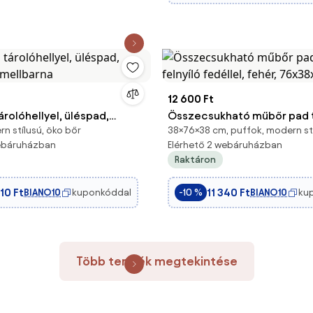
12 600 Ft
rolóhellyel, üléspad,
Összecsukható műbőr pad t
n stílusú, öko bőr
38×76×38 cm, puffok, modern st
amellbarna
felnyíló fedéllel, fehér, 76
webáruházban
Elérhető 2 webáruházban
Raktáron
10 Ft
11 340 Ft
BIANO10
kuponkóddal
BIANO10
ku
-10 %
Több termék megtekintése