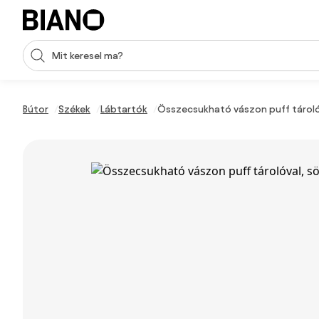
Navigáció kihagyása, ugrás a tartalomra
Keresési bevitel
Tartalom átugrása, ugrás a láblécbe
Bútor
Székek
Lábtartók
Összecsukható vászon puff tároló