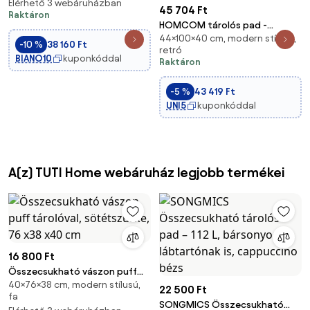
fekete
Elérhető 3 webáruházban
45 704 Ft
Raktáron
HOMCOM tárolós pad -
44×100×40 cm, modern stílusú,
előszoba, hálószoba, nappali,
-10 %
38 160 Ft
retró
lenvászon hatású poliészter,
BIANO10
kuponkóddal
Raktáron
gumifenyő, fekete, 100 x 40 x
44 cm | Aosom
-5 %
43 419 Ft
UNI5
kuponkóddal
A(z) TUTI Home webáruház legjobb termékei
16 800 Ft
Összecsukható vászon puff
40×76×38 cm, modern stílusú,
tárolóval, sötétszürke, 76 x38
22 500 Ft
fa
x40 cm
SONGMICS Összecsukható