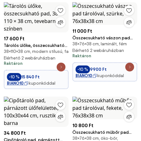
11 000 Ft
Összecsukható vászon pad
17 600 Ft
38×76×38 cm, laminált, fém
tárolóval, szürke, 76x38x38 cm
Tárolós ülőke, összecsukható
Elérhető 2 webáruházban
38×110×38 cm, modern stílusú, fa
pad, 38 × 110 × 38 cm, tevebarna
Raktáron
színben
Elérhető 2 webáruházban
Raktáron
-10 %
9900 Ft
BIANO10
kuponkóddal
-10 %
15 840 Ft
BIANO10
kuponkóddal
10 800 Ft
Összecsukható műbőr pad
34 800 Ft
38×76×38 cm, öko-bőr,
tárolóval, fekete, 76x38x38 cm
Cipőtároló pad, párnázott