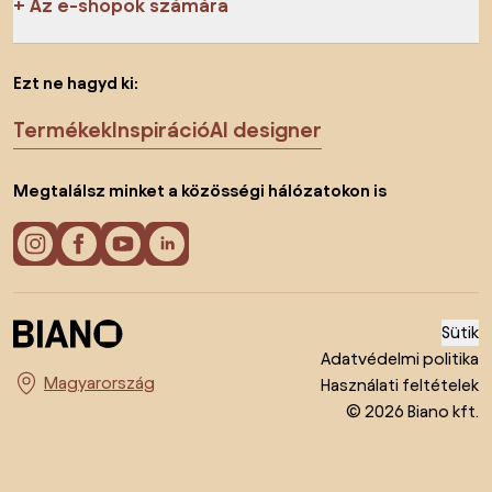
Az e-shopok számára
Ezt ne hagyd ki:
Termékek
Inspiráció
AI designer
Megtalálsz minket a közösségi hálózatokon is
Sütik
Adatvédelmi politika
Használati feltételek
Ország megváltoztatása
© 2026 Biano kft.