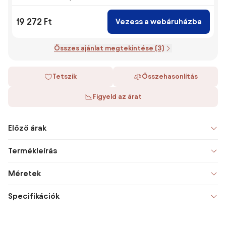
19 272 Ft
Vezess a webáruházba
Összes ajánlat megtekintése (3)
Tetszik
Összehasonlítás
Figyeld az árat
Előző árak
Termékleírás
Méretek
Specifikációk