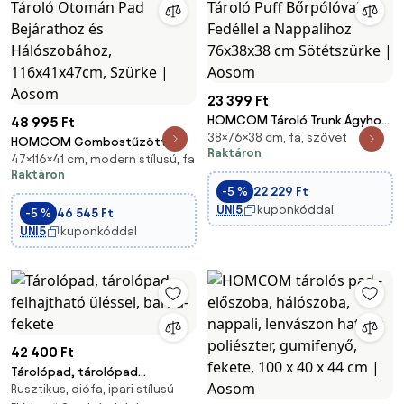
23 399 Ft
HOMCOM Tároló Trunk Ágyhoz
48 995 Ft
38×76×38 cm, fa, szövet
84L Összecsukható Tároló Puff
HOMCOM Gombostűzött
Raktáron
Bőrpólóval és Fedéllel a
47×116×41 cm, modern stílusú, fa
Szövet Tároló Otomán Pad
Raktáron
Nappalihoz 76x38x38 cm
Bejárathoz és Hálószobához,
-5 %
22 229 Ft
Sötétszürke | Aosom
116x41x47cm, Szürke | Aosom
UNI5
kuponkóddal
-5 %
46 545 Ft
UNI5
kuponkóddal
42 400 Ft
Tárolópad, tárolópad
Rusztikus, diófa, ipari stílusú
felhajtható üléssel, barna-