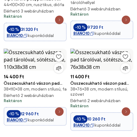
tárolóhellyel
44×100×30 cm, rusztikus, diófa
ülőfelülettel, 100x30x44 cm,
Elérhető 3 webáruházban
rusztikus barna
Elérhető 3 webáruházban
Raktáron
Raktáron
-10 %
9720 Ft
-10 %
31 320 Ft
BIANO10
kuponkóddal
BIANO10
kuponkóddal
14 400 Ft
11 400 Ft
Összecsukható vászon pad
Összecsukható vászon pad
38×110×38 cm, modern stílusú, fa
38×76×38 cm, modern stílusú,
tárolóval, sötétszürke,
tárolóval, sötétszürke,
szövet
110x38x38 cm
Elérhető 2 webáruházban
76x38x38 cm
Raktáron
Elérhető 2 webáruházban
Raktáron
-10 %
12 960 Ft
-10 %
10 260 Ft
BIANO10
kuponkóddal
BIANO10
kuponkóddal