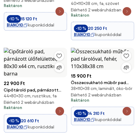
Elérhető 3 webáruházban
40×110×38 cm, fa, szövet
tárolós pad – 112 L, bársonyos,
Raktáron
lábtartónak is, cappuccino
Elérhető 2 webáruházban
Raktáron
bézs
-10 %
15 120 Ft
BIANO10
kuponkóddal
-10 %
20 250 Ft
BIANO10
kuponkóddal
15 900 Ft
Összecsukható műbőr pad
22 900 Ft
38×110×38 cm, laminált, öko-bőr
tárolóval, fehér, 110x38x38 cm
Cipőtároló pad, párnázott
Elérhető 2 webáruházban
44×80×30 cm, rusztikus, fa
ülőfelülettel, 80x30 x44 cm,
Raktáron
rusztikus barna
Elérhető 2 webáruházban
Raktáron
-10 %
14 310 Ft
BIANO10
kuponkóddal
-10 %
20 610 Ft
BIANO10
kuponkóddal