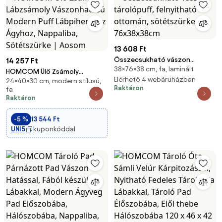
13 608 Ft
Összecsukható vászon
14 257 Ft
38×76×38 cm, fa, laminált
tárolópuff, felnyitható
HOMCOM Ülő Zsámoly
ottomán, sötétszürke
Elérhető 4 webáruházban
24×40×30 cm, modern stílusú,
Lábzsámoly Vászonhatású
Raktáron
fa
76x38x38cm
Modern Puff Lábpihenő Az
Raktáron
Ágyhoz, Nappaliba,
Sötétszürke | Aosom
-5 %
13 544 Ft
UNI5
kuponkóddal