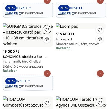
-10 %
10 260 Ft
-10 %
11 520 Ft
BIANO10
kuponkóddal
BIANO10
kuponkóddal
136 400 Ft
Loom pad
Modern stílusú, fém, szövet
Raktáron
19 000 Ft
SONGMICS tárolós ülőke –
Fa, laminált, tárolóhellyel
összecsukható pad, 38 × 110 ×
38 cm, tinta­fekete színben
Elérhető 5 webáruházban
Raktáron
-10 %
17 100 Ft
BIANO10
kuponkóddal