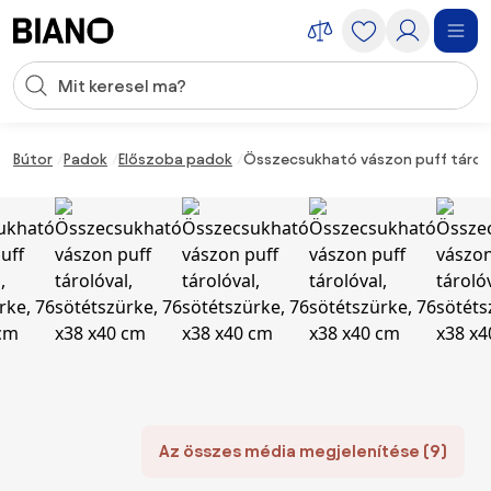
Navigáció kihagyása, ugrás a tartalomra
Keresési bevitel
Tartalom átugrása, ugrás a láblécbe
Bútor
Padok
Előszoba padok
Összecsukható vászon puff tároló
Az összes média megjelenítése (9)