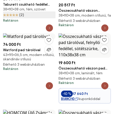
Taburett csukható fedéllel
20 517 Ft
38×110×38 cm, fém, szövet
OTTOMAN 110x38 cm,
Összecsukható vászon
sötétszürke
(2)
38×110×38 cm, modern stílusú, fa
tárolópuff, felnyitható
Raktáron
ottomán, sötétszürke
Elérhető 3 webáruházban
Raktáron
110x38x38cm
74 000 Ft
Watford pad tárolóval
43×95×36,5 cm, modern stílusú,
skandináv stílusú
19 600 Ft
Elérhető 3 webáruházban
Összecsukható vászon pad
Raktáron
38×110×38 cm, laminált, fém
tárolóval, felnyíló fedéllel,
sötétszürke, 110x38x38 cm
Elérhető 3 webáruházban
Raktáron
-10 %
17 640 Ft
BIANO10
kuponkóddal