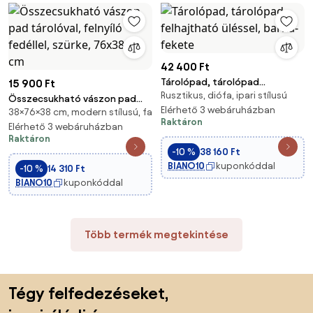
42 400 Ft
Tárolópad, tárolópad
15 900 Ft
Rusztikus, diófa, ipari stílusú
felhajtható üléssel, barna-
Összecsukható vászon pad
fekete
Elérhető 3 webáruházban
38×76×38 cm, modern stílusú, fa
tárolóval, felnyíló fedéllel,
Raktáron
szürke, 76x38x38 cm
Elérhető 3 webáruházban
Raktáron
-10 %
38 160 Ft
BIANO10
kuponkóddal
-10 %
14 310 Ft
BIANO10
kuponkóddal
Több termék megtekintése
Lábléc kihagyása, ugrás az oldal elejére
Tégy felfedezéseket,