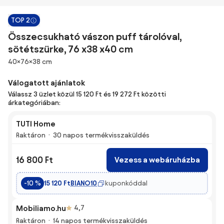
TOP 2
Összecsukható vászon puff tárolóval,
sötétszürke, 76 x38 x40 cm
Méretek
40×76×38 cm
Válogatott ajánlatok
Válassz 3 üzlet közül 15 120 Ft és 19 272 Ft közötti
árkategóriában:
TUTI Home
Raktáron
30 napos termékvisszaküldés
16 800 Ft
Vezess a webáruházba
BIANO10
kuponkóddal
-10 %
15 120 Ft
Mobiliamo.hu
4,7
Raktáron
14 napos termékvisszaküldés