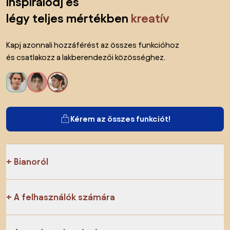
inspirálódj és
légy teljes mértékben
kreatív
Kapj azonnali hozzáférést az összes funkcióhoz
és csatlakozz a lakberendezői közösséghez.
Kérem az összes funkciót!
Bianoról
A felhasználók számára