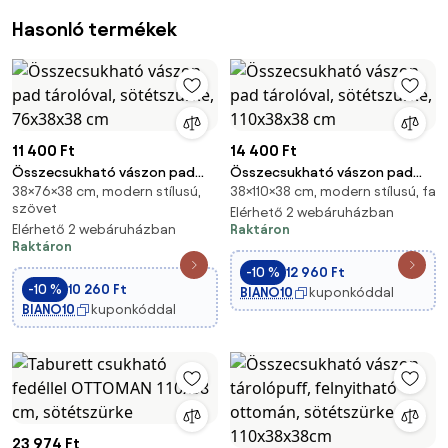
Hasonló termékek
11 400 Ft
14 400 Ft
Összecsukható vászon pad
Összecsukható vászon pad
38×76×38 cm, modern stílusú,
38×110×38 cm, modern stílusú, fa
tárolóval, sötétszürke,
tárolóval, sötétszürke,
szövet
76x38x38 cm
110x38x38 cm
Elérhető 2 webáruházban
Elérhető 2 webáruházban
Raktáron
Raktáron
-10 %
12 960 Ft
-10 %
10 260 Ft
BIANO10
kuponkóddal
BIANO10
kuponkóddal
23 974 Ft