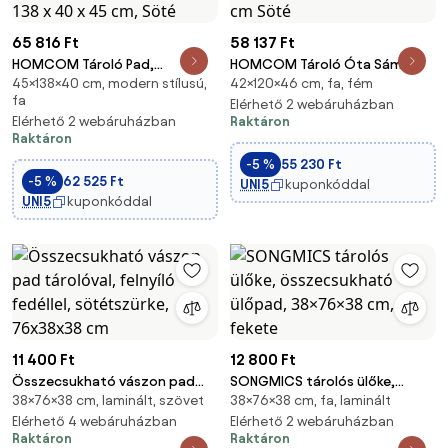
65 816 Ft
58 137 Ft
HOMCOM Tároló Pad,
HOMCOM Tároló Óta Sámli
45×138×40 cm, modern stílusú,
42×120×46 cm, fa, fém
Párnázott Pad Vászon
Velúr Kárpitozással, Nyitható
fa
Hatással, Fából készült
Fedeles Tároló, Fa Lábakkal,
Elérhető 2 webáruházban
Elérhető 2 webáruházban
Raktáron
Lábakkal, Modern Ágyvég Pad
Tároló Pad Élőszobába, Elől
Raktáron
Előszobába, Hálószobába,
thebe Hálószobába 120 x 46 x
Nappaliba, 138 x 40 x 45 cm,
42 cm Söté
-5 %
55 230 Ft
-5 %
62 525 Ft
Söté
UNI5
kuponkóddal
UNI5
kuponkóddal
11 400 Ft
12 800 Ft
Összecsukható vászon pad
SONGMICS tárolós ülőke,
38×76×38 cm, laminált, szövet
38×76×38 cm, fa, laminált
tárolóval, felnyíló fedéllel,
összecsukható ülőpad,
sötétszürke, 76x38x38 cm
Elérhető 4 webáruházban
38×76×38 cm, fekete
Elérhető 2 webáruházban
Raktáron
Raktáron