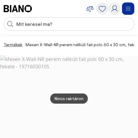
Navigáció kihagyása, ugrás a tartalomra
Keresési bevitel
Tartalom átugrása, ugrás a láblécbe
Termékek
Mexen X-Wall-NR perem nélküli fali polc 60 x 30 cm, feke
Nincs raktáron