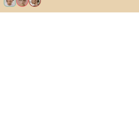
Kérem az összes funkciót!
Bianoról
A felhasználók számára
Az e-shopok számára
Ezt ne hagyd ki:
Termékek
Inspiráció
AI designer