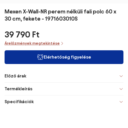
Mexen X-Wall-NR perem nélküli fali polc 60 x
30 cm, fekete - 1971603010S
39 790 Ft
Árelőzmények megtekintése
Elérhetőség figyelése
Előző árak
Termékleírás
Specifikációk