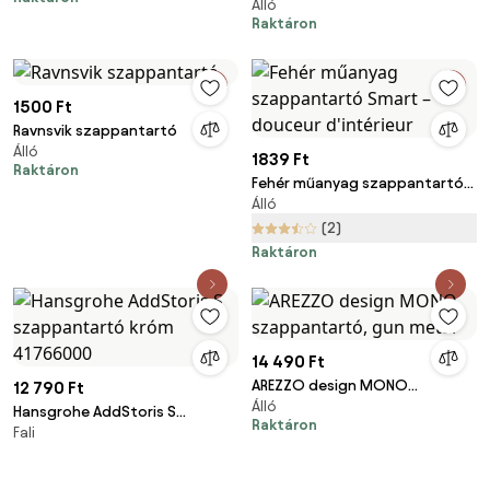
Álló
szappantartó, szálcsiszolt
Raktáron
arany
1500 Ft
Ravnsvik szappantartó
Álló
1839 Ft
Raktáron
Fehér műanyag szappantartó
Álló
Smart – douceur d'intérieur
(2)
Raktáron
14 490 Ft
AREZZO design MONO
12 790 Ft
Álló
szappantartó, gun metal
Hansgrohe AddStoris S
Raktáron
Fali
szappantartó króm 41766000