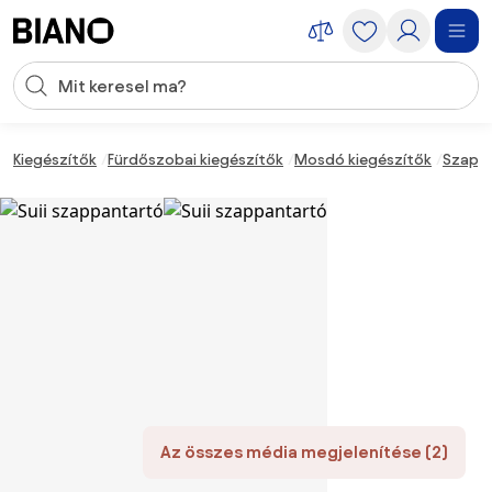
Navigáció kihagyása, ugrás a tartalomra
Keresési bevitel
Tartalom átugrása, ugrás a láblécbe
Kiegészítők
Fürdőszobai kiegészítők
Mosdó kiegészítők
Szapp
Az összes média megjelenítése (2)