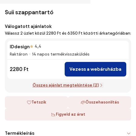
Suii szappantartó
Válogatott ajánlatok
Válassz 2 üzlet közül 2280 Ft és 6350 Ft közötti árkategóriában:
IDdesign
4,4
Raktáron
14 napos termékvisszaküldés
2280 Ft
Vezess a webáruházba
Összes ajánlat megtekintése (2)
Tetszik
Összehasonlítás
Figyeld az árat
Termékleírás