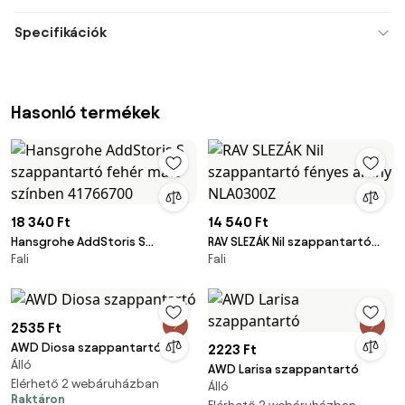
Specifikációk
Hasonló termékek
18 340 Ft
14 540 Ft
Hansgrohe AddStoris S
RAV SLEZÁK Nil szappantartó
Fali
Fali
szappantartó fehér matt
fényes arany NLA0300Z
színben 41766700
2535 Ft
AWD Diosa szappantartó
2223 Ft
Álló
AWD Larisa szappantartó
Elérhető 2 webáruházban
Álló
Raktáron