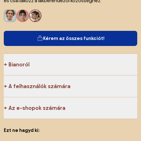
és csatlakozz a lakberendezői közösséghez.
Kérem az összes funkciót!
Bianoról
A felhasználók számára
Az e-shopok számára
Ezt ne hagyd ki: