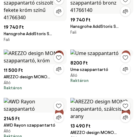
19 740 Ft
Hansgrohe AddStoris S
19 740 Ft
Fali
szappantartó bronz 41766140
Hansgrohe AddStoris S
Fali
szappantartó csiszolt fekete
króm színű 41766340
8200 Ft
Ume szappantartó
11 500 Ft
Álló
AREZZO design MONO
Raktáron
Álló
szappantartó, króm
Raktáron
2145 Ft
AWD Rayon szappantartó
13 490 Ft
Álló
AREZZO design MONO
Raktáron