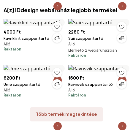
A(z) IDdesign webáruház legjobb termékei
4000 Ft
2280 Ft
Ravnklint szappantartó
Suii szappantartó
Álló
Álló
Raktáron
Elérhető 2 webáruházban
Raktáron
8200 Ft
1500 Ft
Ume szappantartó
Ravnsvik szappantartó
Álló
Álló
Raktáron
Raktáron
Több termék megtekintése