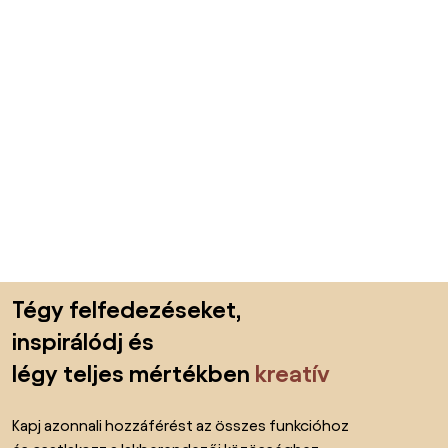
Lábléc kihagyása, ugrás az oldal elejére
Tégy felfedezéseket,
inspirálódj és
légy teljes mértékben
kreatív
Kapj azonnali hozzáférést az összes funkcióhoz