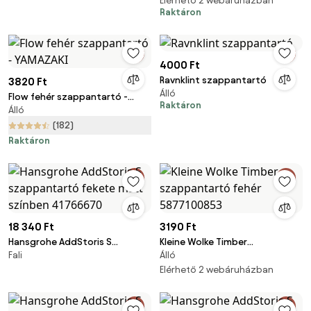
Elérhető 2 webáruházban
Raktáron
4000 Ft
Ravnklint szappantartó
3820 Ft
Álló
Flow fehér szappantartó -
Raktáron
Álló
YAMAZAKI
(182)
Raktáron
18 340 Ft
3190 Ft
Hansgrohe AddStoris S
Kleine Wolke Timber
Fali
Álló
szappantartó fekete matt
szappantartó fehér
színben 41766670
5877100853
Elérhető 2 webáruházban