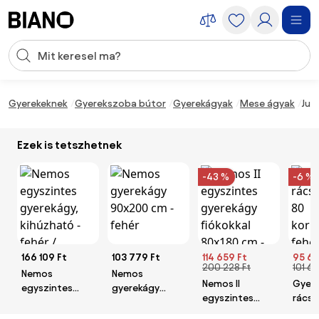
Navigáció kihagyása, ugrás a tartalomra
Keresési bevitel
Tartalom átugrása, ugrás a láblécbe
Gyerekeknek
Gyerekszoba bútor
Gyerekágyak
Mese ágyak
Jus
Ezek is tetszhetnek
-43 %
-6 %
166 109 Ft
103 779 Ft
114 659 Ft
95 69
200 228 Ft
101 6
Nemos
Nemos
Nemos II
Gyer
egyszintes
gyerekágy
egyszintes
rácso
gyerekágy,
90x200 cm -
gyerekágy
korlát
kihúzható -
fehér