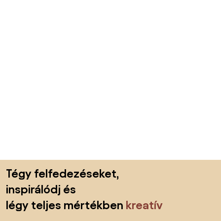
Lábléc kihagyása, ugrás az oldal elejére
Tégy felfedezéseket,
inspirálódj és
légy teljes mértékben
kreatív