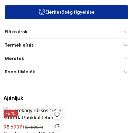
Elérhetőség figyelése
Előző árak
Termékleírás
Méretek
Specifikációk
Ajánljuk
-6 %
95 690 Ft
101 690 Ft