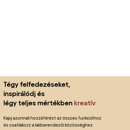
Lábléc kihagyása, ugrás az oldal elejére
Tégy felfedezéseket,
inspirálódj és
légy teljes mértékben
kreatív
Kapj azonnali hozzáférést az összes funkcióhoz
és csatlakozz a lakberendezői közösséghez.