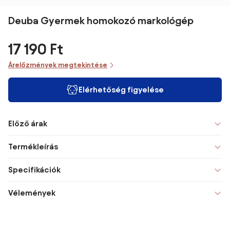
Deuba Gyermek homokozó markológép
17 190 Ft
Árelőzmények megtekintése
Elérhetőség figyelése
Előző árak
Termékleírás
Specifikációk
Vélemények