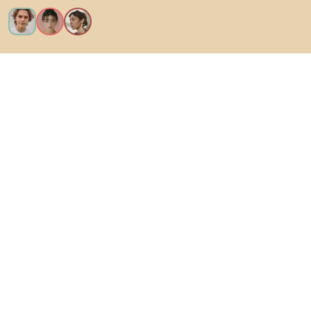
Kérem az összes funkciót!
Bianoról
A felhasználók számára
Az e-shopok számára
Ezt ne hagyd ki:
Termékek
Inspiráció
AI designer