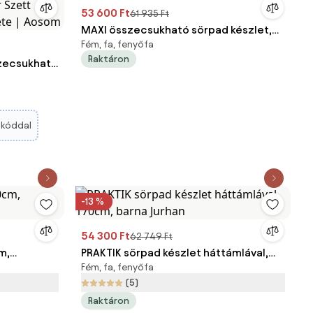
53 600 Ft
61 935 Ft
MAXI összecsukható sörpad készlet,
Fém, fa, fenyőfa
220cm, természetes barna Jurhan
Raktáron
zecsukható
Ellátott
r Szett
ete |
kóddal
-13 %
54 300 Ft
62 749 Ft
m,
PRAKTIK sörpad készlet háttámlával,
Fém, fa, fenyőfa
170cm, barna Jurhan
(5)
Raktáron