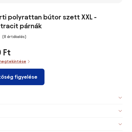
ti polyrattan bútor szett XXL -
tracit párnák
(8 értékelés)
 Ft
megtekintése
tőség figyelése