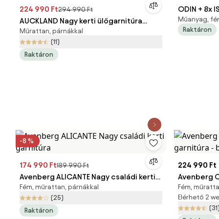
224 990 Ft
ODIN + 8x I
294 990 Ft
Műanyag, fém
AUCKLAND Nagy kerti ülőgarnitúra
Raktáron
Műrattan, párnákkal
tárolóval a párnákra - szürke
(11)
Raktáron
-8 %
174 990 Ft
224 990 Ft
189 990 Ft
Avenberg ALICANTE Nagy családi kerti
Avenberg C
Fém, műrattan, párnákkal
Fém, műratta
garnitúra
garnitúra -
Elérhető 2 
(25)
(31
Raktáron