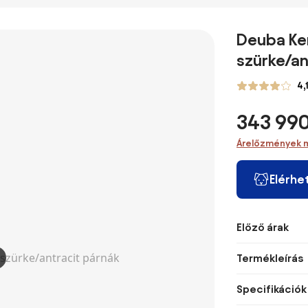
Deuba Ker
szürke/an
4,1
343 990
Árelőzmények 
Elérhe
Előző árak
Termékleírás
Specifikációk