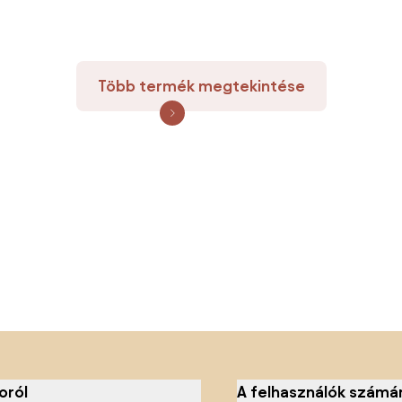
Több termék megtekintése
oról
A felhasználók számá