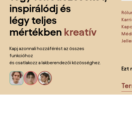
inspirálódj és
Rólu
légy teljes
Karri
Kapc
mértékben
kreatív
Médi
Jell
Kapj azonnali hozzáférést az összes
funkcióhoz
és csatlakozz a lakberendezői közösséghez.
Ezt 
Te
Kérem az összes funkciót!