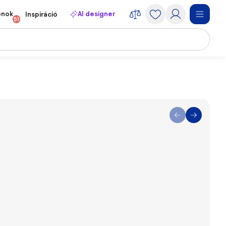
onok
AI designer
Inspiráció
51