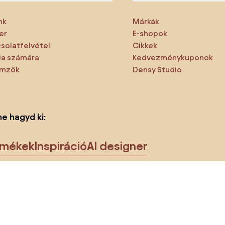
nk
Márkák
er
E-shopok
solatfelvétel
Cikkek
a számára
Kedvezménykuponok
emzők
Densy Studio
ne hagyd ki:
rmékek
Inspiráció
AI designer