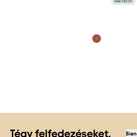
Raktáron
Lábléc kihagyása, ugrás az oldal elejére
Tégy felfedezéseket,
Bian