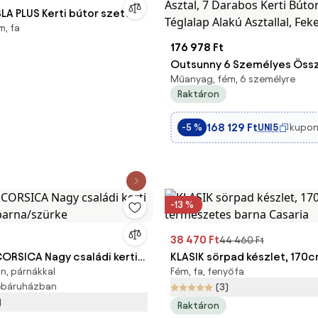
SLA PLUS Kerti bútor szett
, fa
176 978 Ft
Outsunny 6 Személyes Öss
Műanyag, fém, 6 személyre
és Állítható Kerti Székekkel 
Raktáron
Asztal, 7 Darabos Kerti Búto
Téglalap Alakú Asztallal, Fek
168 129 Ft
UNI5
kupon
-5 %
Aosom
-13 %
38 470 Ft
44 460 Ft
ORSICA Nagy családi kerti
KLASIK sörpad készlet, 170c
n, párnákkal
Fém, fa, fenyőfa
 barna/szürke
természetes barna Casaria
webáruházban
(3)
)
Raktáron