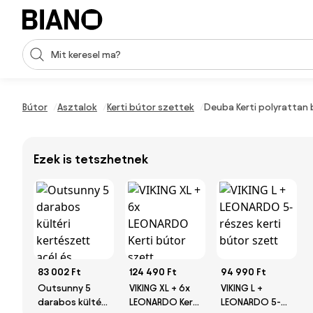
Navigáció kihagyása, ugrás a tartalomra
Keresési bevitel
Tartalom átugrása, ugrás a láblécbe
Bútor
Asztalok
Kerti bútor szettek
Deuba Kerti polyrattan 
Ezek is tetszhetnek
83 002 Ft
124 490 Ft
94 990 Ft
Outsunny 5
VIKING XL + 6x
VIKING L +
darabos kültéri
LEONARDO Kerti
LEONARDO 5-