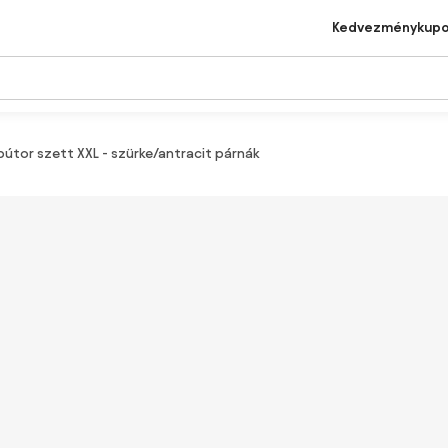
Kedvezménykup
bútor szett XXL - szürke/antracit párnák