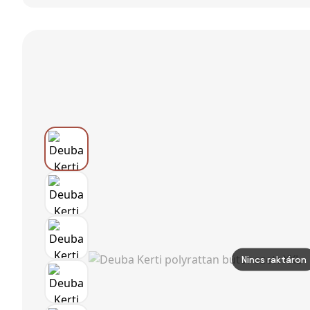
kertészett acél
bútor szett
részes kerti
és textilene
bútor szett
anyagból, 2
darab
kétszemélyes
kanapéval, 2
karosszékkel és
edzett üveg
kávézóasztallal,
teras
Nincs raktáron