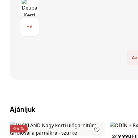
+6
Az
Ajánljuk
-24 %
249 990 Ft