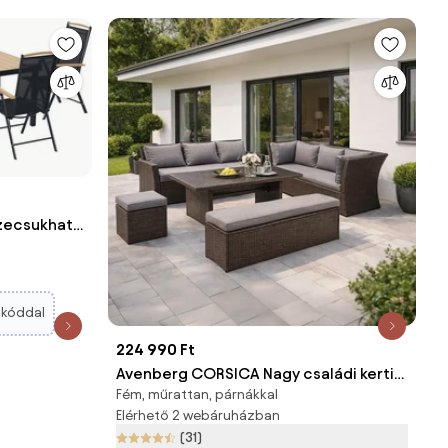
zecsukható
Ellátott
r Szett
ete |
kóddal
224 990 Ft
Avenberg CORSICA Nagy családi kerti
Fém, műrattan, párnákkal
garnitúra - barna/szürke
Elérhető 2 webáruházban
(31)