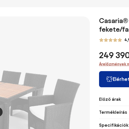
bútor szett
kertészett acél
bútor szett
szett
és textilene
anyagból, 2
darab
Casaria® B
kétszemélyes
fekete/fa
kanapéval, 2
karosszékkel és
4,
edzett üveg
kávézóasztallal,
249 390
teras
Árelőzmények 
Elérhe
Előző árak
Termékleírás
Specifikációk