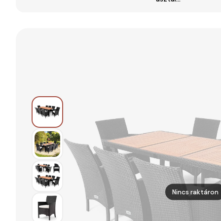
fenyőfa
részes kerti
biztonsági
összecsukható
bútor szett
üveggel 4
250 kg
székkel
Nincs raktáron