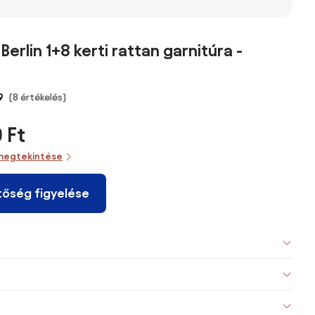
erlin 1+8 kerti rattan garnitúra -
9
(8 értékelés)
 Ft
megtekintése
tőség figyelése