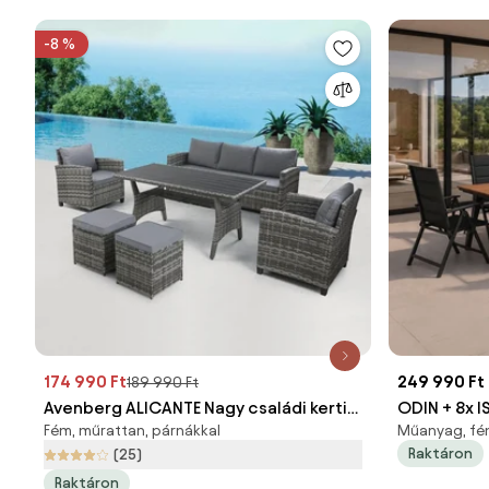
-8 %
174 990 Ft
249 990 Ft
189 990 Ft
Avenberg ALICANTE Nagy családi kerti
ODIN + 8x I
Fém, műrattan, párnákkal
Műanyag, fém
garnitúra
Raktáron
(25)
Raktáron