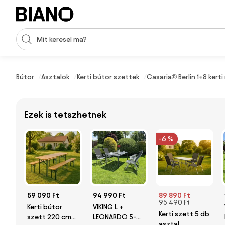
Navigáció kihagyása, ugrás a tartalomra
Keresési bevitel
Tartalom átugrása, ugrás a láblécbe
Bútor
Asztalok
Kerti bútor szettek
Casaria® Berlin 1+8 kerti
Ezek is tetszhetnek
-6 %
59 090 Ft
94 990 Ft
89 890 Ft
95 490 Ft
Kerti bútor
VIKING L +
Kerti szett 5 db
szett 220 cm
LEONARDO 5-
asztal