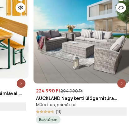
224 990 Ft
294 990 Ft
ámlával,
AUCKLAND Nagy kerti ülőgarnitúra
Műrattan, párnákkal
tárolóval a párnákra - szürke
(11)
Raktáron