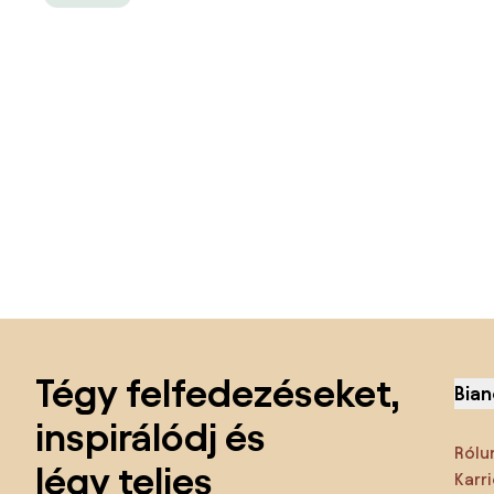
Lábléc kihagyása, ugrás az oldal elejére
Tégy felfedezéseket,
Bian
inspirálódj és
Rólu
légy teljes
Karri