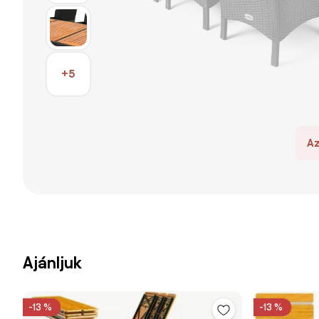
+5
Az
Ajánljuk
-13 %
-13 %