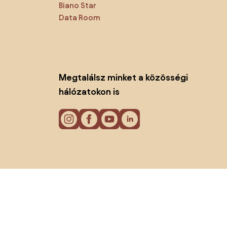
Biano Star
Data Room
Megtalálsz minket a közösségi
hálózatokon is
Sütik
Adatvédelmi politika
Használati feltételek