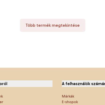
Több termék megtekintése
oról
A felhasználók számá
nk
Márkák
er
E-shopok