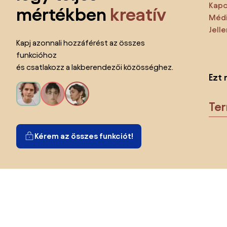
Kapc
mértékben
kreatív
Médi
Jell
Kapj azonnali hozzáférést az összes
funkcióhoz
és csatlakozz a lakberendezői közösséghez.
Ezt 
Te
Kérem az összes funkciót!