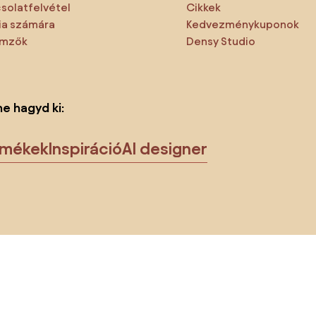
solatfelvétel
Cikkek
a számára
Kedvezménykuponok
emzők
Densy Studio
ne hagyd ki:
rmékek
Inspiráció
AI designer