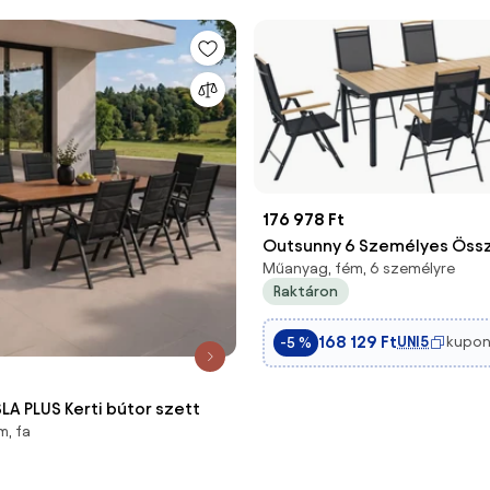
176 978 Ft
Outsunny 6 Személyes Öss
Műanyag, fém, 6 személyre
és Állítható Kerti Székekkel 
Raktáron
Asztal, 7 Darabos Kerti Búto
Téglalap Alakú Asztallal, Fek
168 129 Ft
UNI5
kupon
-5 %
Aosom
SLA PLUS Kerti bútor szett
, fa