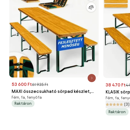
53 600 Ft
61 935 Ft
38 470 Ft
44
MAXI összecsukható sörpad készlet,
KLASIK sör
Fém, fa, fenyőfa
220cm, természetes barna Jurhan
Fém, fa, fen
természete
Raktáron
(3)
Raktáron