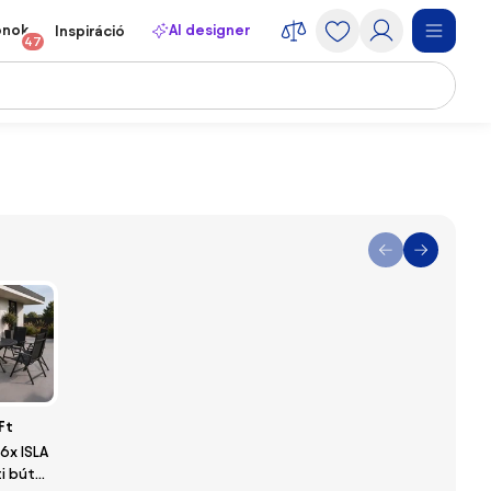
onok
AI designer
Inspiráció
47
Ft
 6x ISLA
ti bútor