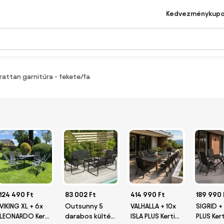
Kedvezménykup
 rattan garnitúra - fekete/fa
124 490 Ft
83 002 Ft
414 990 Ft
189 990 
VIKING XL + 6x
Outsunny 5
VALHALLA + 10x
SIGRID +
LEONARDO Kerti
darabos kültéri
ISLA PLUS Kerti
PLUS Ker