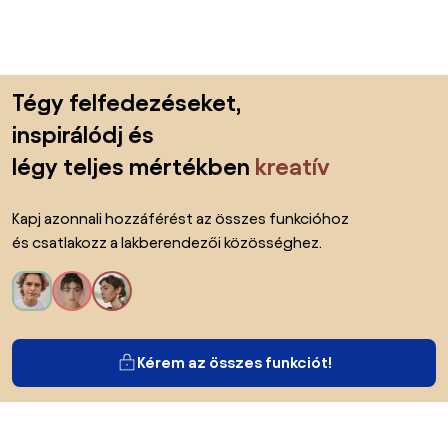
Lábléc kihagyása, ugrás az oldal elejére
Tégy felfedezéseket,
inspirálódj és
légy teljes mértékben
kreatív
Kapj azonnali hozzáférést az összes funkcióhoz
és csatlakozz a lakberendezői közösséghez.
Kérem az összes funkciót!
Bianoról