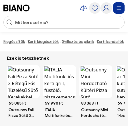
Navigáció kihagyása, ugrás a tartalomra
Keresési bevitel
Tartalom átugrása, ugrás a láblécbe
Kiegészítők
Kerti kiegészítők
Grillezés és piknik
Kerti kandallók
Ezek is tetszhetnek
65 085 Ft
59 990 Ft
83 368 Ft
69 47
Outsunny Fali
ITALIA
Outsunny Mini
Outsu
Pizza Sütő 2
Multifunkciós
Hordozható
1-ben 
Rétegű Fás
kerti grill,
Kültéri Pizza
pizza
Tüzelésű Sütő
füstölő,
Sütő
kerek