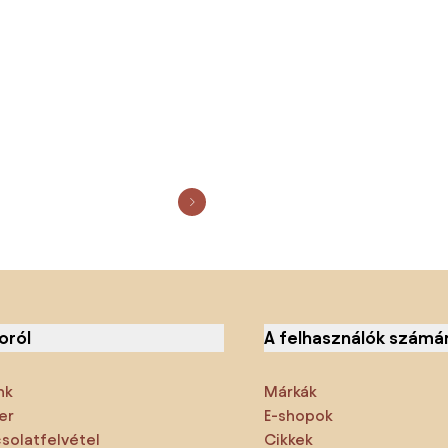
oról
A felhasználók számá
nk
Márkák
er
E-shopok
solatfelvétel
Cikkek