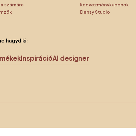
a számára
Kedvezménykuponok
emzők
Densy Studio
ne hagyd ki:
rmékek
Inspiráció
AI designer