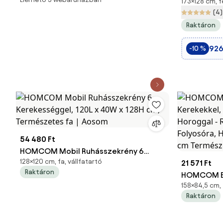
173×128 cm, f
Összecsuk
(4)
Fekete
Raktáron
926
-10 %
54 480 Ft
HOMCOM Mobil Ruhásszekrény 6
128×120 cm, fa, vállfatartó
Kerekességgel, 120L x 40W x 128H cm,
21 571 Ft
Raktáron
Természetes fa | Aosom
HOMCOM Ba
158×84,5 cm, 
Kerekekkel,
Raktáron
Horoggal -
Folyosóra,
84,5x43,5x