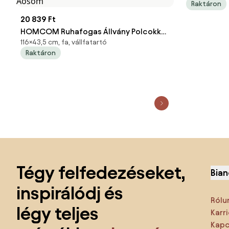
Raktáron
20 839 Ft
HOMCOM Ruhafogas Állvány Polcokkal,
116×43,5 cm, fa, vállfatartó
Kampókkal, Ruhatartó Rúddal
Raktáron
Bambuszból Hálószobába,
Kiállításokra, Mosókonyhába,
Természetes Fa | Aosom
Lábléc kihagyása, ugrás az oldal elejére
Tégy felfedezéseket,
Bian
inspirálódj és
Rólu
légy teljes
Karri
Kapc