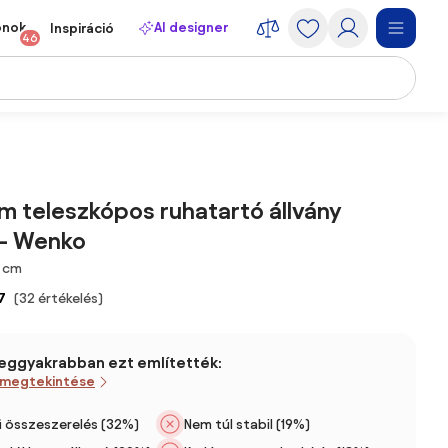
onok
AI designer
Inspiráció
46
m teleszkópos ruhatartó állvány
 – Wenko
 cm
7
(32 értékelés)
leggyakrabban ezt említették:
 megtekintése
 összeszerelés (32%)
Nem túl stabil (19%)