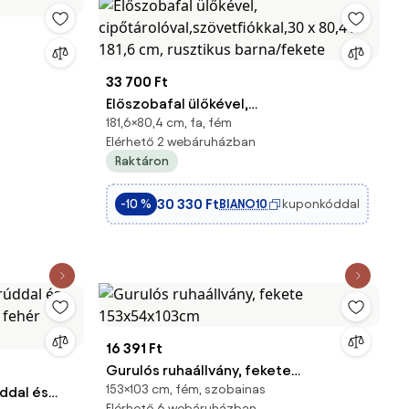
33 700 Ft
Előszobafal ülőkével,
181,6×80,4 cm, fa, fém
cipőtárolóval,szövetfiókkal,30 x 80,4 x
Elérhető 2 webáruházban
181,6 cm, rusztikus barna/fekete
Raktáron
30 330 Ft
BIANO10
kuponkóddal
-10 %
16 391 Ft
Gurulós ruhaállvány, fekete
153×103 cm, fém, szobainas
ddal és
153x54x103cm
Elérhető 6 webáruházban