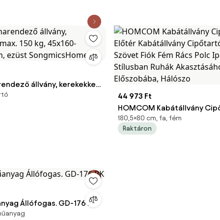
endező állvány, kerekekkel,
rtó
g, 45x160-200x161,5cm,
44 973 Ft
gmicsHome
HOMCOM Kabátállvány Cip
180,5×80 cm, fa, fém
Előtér Kabátállvány Cipőtar
Raktáron
2 Szövet Fiók Fém Rács Polc 
Stílusban Ruhák Akasztásáh
Előszobába, Hálószo
nyag Állófogas. GD-176 BK
 műanyag