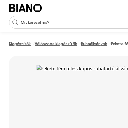
Navigáció kihagyása, ugrás a tartalomra
Keresési bevitel
Tartalom átugrása, ugrás a láblécbe
Kiegészítők
Hálószoba kiegészítők
Ruhaállványok
Fekete f