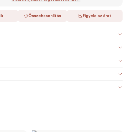
ik
Összehasonlítás
Figyeld az árat