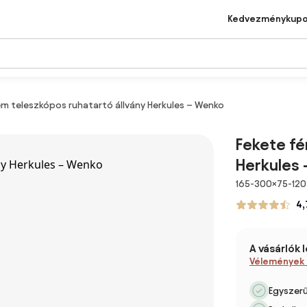
Kedvezménykup
ém teleszkópos ruhatartó állvány Herkules – Wenko
Fekete fé
Herkules
Méretek
165-300×75-120
4,
A vásárlók 
Vélemények
Egyszerű