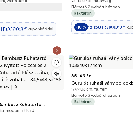
ém, vállfatartó
Vállfatartó, műanyag
ható, Rozsdamentes Acél,
polccal, 33,5 × 92,5 × 153 cm
Elérhető 2 webáruházban
színben
Raktáron
12 150 Ft
BIANO10
ku
-10 %
1 Ft
DECO10
kuponkóddal
35 149 Ft
Gurulós ruhaállvány polcokk
174×103 cm, fa, fém
103x40x174cm
Elérhető 3 webáruházban
Raktáron
mbusz Ruhatartó
fa, modern stílusú
 2 Nyitott Polccal és 2
 Ruhatartó Előszobába,
 Hálószobába -
158 cm Természetes | A