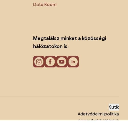
Data Room
Megtalálsz minket a közösségi
hálózatokon is
Sütik
Adatvédelmi politika
Használati feltételek
© 2026 Biano kft.