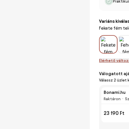
Praktiku
Variáns kivála
Fekete fém tel
Elérhető válto
Válogatott aj
Válassz 2 üzlet 
Bonami.hu
Raktáron
Sz
23 190 Ft