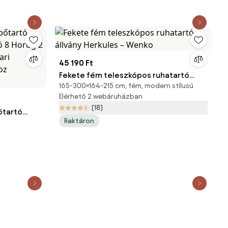
45 190 Ft
Fekete fém teleszkópos ruhatartó
165-300×164-215 cm, fém, modern stílusú
állvány Herkules – Wenko
Elérhető 2 webáruházban
(18)
őtartó
Raktáron
tó 8 Horog
Ipari
oz