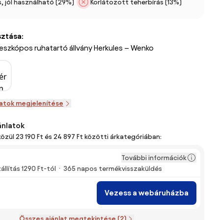
s, jól használható (29%)
Korlátozott teherbírás (13%)
sztása:
eszkópos ruhatartó állvány Herkules – Wenko
zatok megjelenítése
ánlatok
közül 23 190 Ft és 24 897 Ft közötti árkategóriában:
További információk
állítás 1290 Ft-tól
365 napos termékvisszaküldés
Vezess a webáruházba
Összes ajánlat megtekintése (2)