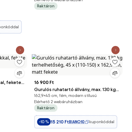
, fehér
Raktáron
ponkóddal
al, fekete
16 900 Ft
Gurulós ruhatartó állvány, max. 130 kg
162,9×45 cm, fém, modern stílusú
terhelhetőség, 45 x (110-150) x 162,9
Elérhető 2 webáruházban
cm, matt fekete
Raktáron
15 210 Ft
BIANO10
kuponkóddal
-10 %