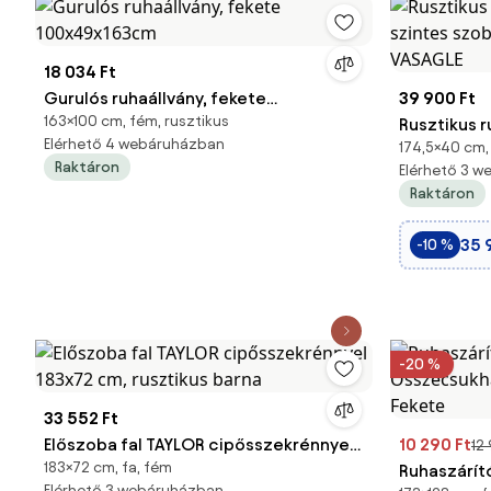
18 034 Ft
Gurulós ruhaállvány, fekete
39 900 Ft
163×100 cm, fém, rusztikus
100x49x163cm
Rusztikus r
Elérhető 4 webáruházban
174,5×40 cm,
szintes sz
Raktáron
Elérhető 3 
VASAGLE
Raktáron
35 
-10 %
-20 %
33 552 Ft
Előszoba fal TAYLOR cipősszekrénnyel
10 290 Ft
12
183×72 cm, fa, fém
183x72 cm, rusztikus barna
Ruhaszárító
Elérhető 3 webáruházban