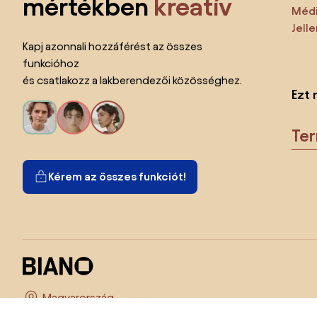
mértékben
kreatív
Médi
Jell
Kapj azonnali hozzáférést az összes
funkcióhoz
és csatlakozz a lakberendezői közösséghez.
Ezt 
Te
Kérem az összes funkciót!
Ország megváltoztatása