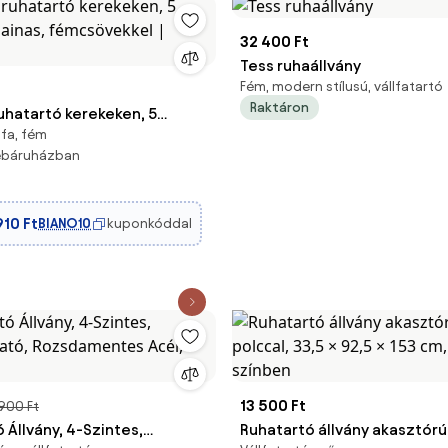
32 400 Ft
Tess ruhaállvány
Fém, modern stílusú, vállfatartó
Raktáron
uhatartó kerekeken, 5
 fa, fém
obainas, fémcsövekkel |
webáruházban
910 Ft
BIANO10
kuponkóddal
13 500 Ft
 900 Ft
 Állvány, 4-Szintes,
Ruhatartó állvány akasztórú