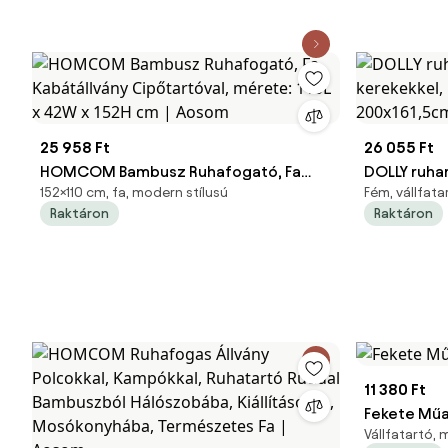
25 958 Ft
26 055 Ft
HOMCOM Bambusz Ruhafogató, Fa
DOLLY ruhar
152×110 cm, fa, modern stílusú
Fém, vállfata
Kabátállvány Cipőtartóval, mérete:
max. 150 k
Raktáron
Raktáron
110L x 42W x 152H cm | Aosom
ezüst Son
11 380 Ft
Fekete Műa
Vállfatartó,