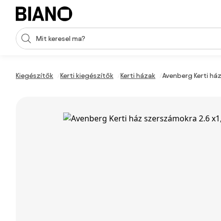
Navigáció kihagyása, ugrás a tartalomra
Keresési bevitel
Tartalom átugrása, ugrás a láblécbe
Kiegészítők
Kerti kiegészítők
Kerti házak
Avenberg Kerti há