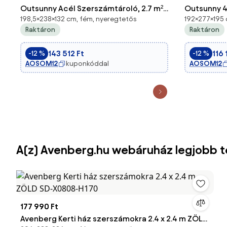
Outsunny Acél Szerszámtároló, 2.7 m²
Outsunny 4,
198,5×238×132 cm, fém, nyeregtetős
192×277×195 
Tároló Szekrény Polccal, UV Védelem,
Kerti Ház, 
Raktáron
Raktáron
Kerti Szekrény 2 Csúszóajtóval, Kerti
Alapozás, 2
Sátor Alappal, 238 x 132 x 198.5 cm, S
Horganyzot
143 512 Ft
116 
-12 %
-12 %
Időjárásálló
AOSOM12
kuponkóddal
AOSOM12
A(z) Avenberg.hu webáruház legjobb 
177 990 Ft
Avenberg Kerti ház szerszámokra 2.4 x 2.4 m ZÖLD