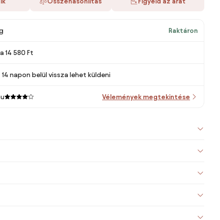
ik
Összehasonlítás
Figyeld az árat
g
Raktáron
ra 14 580 Ft
14 napon belül vissza lehet küldeni
hu
Vélemények megtekintése