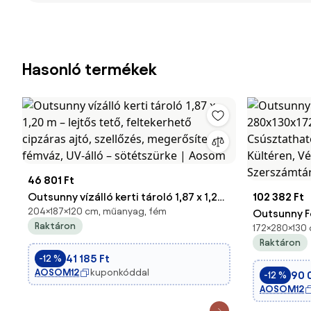
Hasonló termékek
46 801 Ft
Outsunny vízálló kerti tároló 1,87 x 1,20
102 382 Ft
204×187×120 cm, műanyag, fém
m – lejtős tető, feltekerhető cipzáras
Outsunny F
Raktáron
172×280×130
ajtó, szellőzés, megerősített fémváz,
280x130x17
Raktáron
UV-álló – sötétszürke | Aosom
Csúsztatha
41 185 Ft
-12 %
Kültéren, V
AOSOM12
kuponkóddal
90 
-12 %
Szerszámtá
AOSOM12