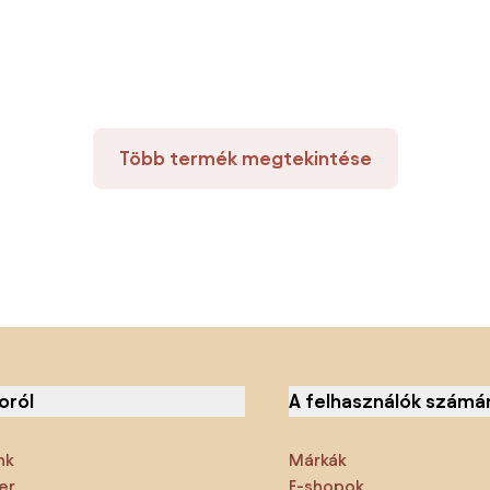
Több termék megtekintése
oról
A felhasználók számá
nk
Márkák
er
E-shopok