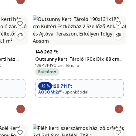
146 262 Ft
rti ház
Outsunny Kerti Tároló 190x131x188 cm
ű
188×131×190 cm, fém, fa
ároló
Kültéri Eszközház 2 Szellőző Ablakkal
Raktáron
nyílással
és Ajtóval Teraszon, Erkélyen Tölgy |
teraszra 4.1
Aosom
128 711 Ft
-12 %
AOSOM12
kuponkóddal