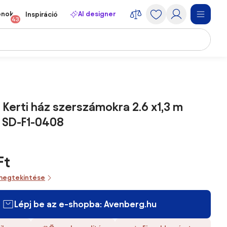
onok
AI designer
Inspiráció
43
Kerti ház szerszámokra 2.6 x1,3 m
 SD-F1-0408
Ft
megtekintése
Lépj be az e-shopba: Avenberg.hu