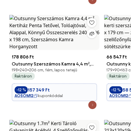
178 806 Ft
66 547 Ft
Outsunny Szerszámos Kamra 4,4 m²,
Outsunny k
198×240×206 cm, fém, lapos tetejű
179×90×163 cm
Kertiház Penta Tetővel, Tolóajtóval,
kerti szers
Raktáron
Raktáron
Alappal, Könnyű Összeszerelés 240 x
90 x 179 cm
206 x 198 cm, Szerszámos Kamra
szellőzőny
157 349 Ft
58 
-12 %
-12 %
Horganyzott
sötétszürke
AOSOM12
kuponkóddal
AOSOM12