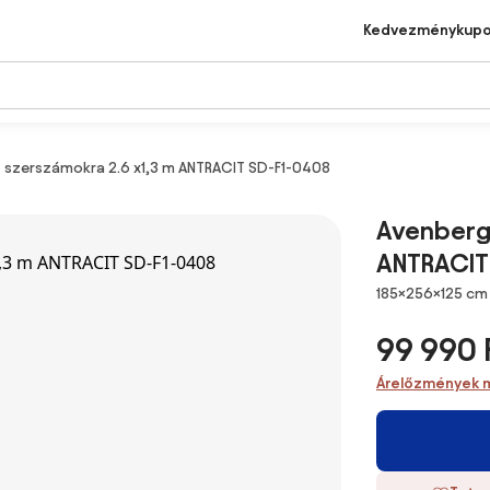
Kedvezménykup
z szerszámokra 2.6 x1,3 m ANTRACIT SD-F1-0408
Avenberg 
ANTRACIT
Méretek
185×256×125 cm
99 990 
Árelőzmények 