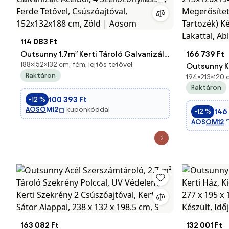
114 083 Ft
Outsunny 1.7m² Kerti Tároló Galvanizált
166 739 Ft
188×152×132 cm, fém, lejtős tetővel
Acélból, 4 Szellőzőnyílással, Ferde
Outsunny Ke
Raktáron
194×213×120 
Tetővel, Csúszóajtóval, 152x132x188
213x120x19
Raktáron
cm, Zöld | Aosom
Megerősíte
100 393 Ft
-12 %
Tartozék) K
AOSOM12
kuponkóddal
146
-12 %
Lakattal, A
AOSOM12
163 082 Ft
132 001 Ft