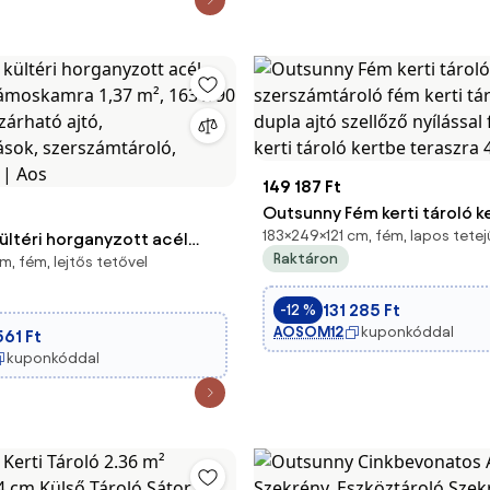
149 187 Ft
Outsunny Fém kerti tároló ke
183×249×121 cm, fém, lapos tetej
ültéri horganyzott acél
szerszámtároló fém kerti t
Raktáron
, fém, lejtős tetővel
zámoskamra 1,37 m², 163 x
zárható dupla ajtó szellőző 
 — zárható ajtó,
féltetős kerti tároló kertbe 
131 285 Ft
-12 %
ílások, szerszámtároló,
m²
AOSOM12
kuponkóddal
561 Ft
 | Aos
kuponkóddal