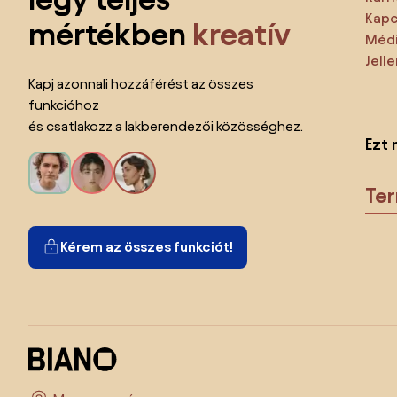
Kapc
mértékben
kreatív
Médi
Jell
Kapj azonnali hozzáférést az összes
funkcióhoz
és csatlakozz a lakberendezői közösséghez.
Ezt 
Te
Kérem az összes funkciót!