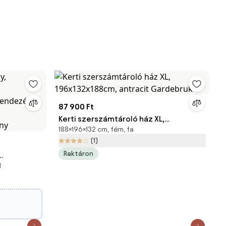
87 900 Ft
Kerti szerszámtároló ház XL,
188×196×132 cm, fém, fa
196x132x188cm, antracit Gardebruk
(1)
Raktáron
l
ó
rendezési
ény