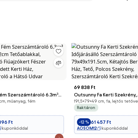
69 838 Ft
ém Szerszámtároló 6.3m³
Outsunny Fa Kerti Szekrény,
 cm, műanyag, fém
191,5×79×49 cm, fa, lejtős tetőve
2cm Tetőablakkal,
Időjárásálló Szerszámtárol
Raktáron
tó Fiúajzókert Fészer
79x49x191.5cm, Kétajtós Be
édett Kerti Ház,
Ház, Tető, Polcos Szekrény,
096 Ft
61 457 Ft
-12 %
roló a Hátsó Udvar
Szerszámtároló Kerti Szekr
kuponkóddal
AOSOM12
kuponkóddal