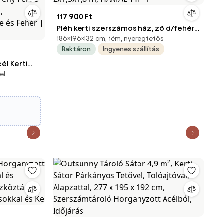
117 900 Ft
Pléh kerti szerszámos ház, zöld/fehér,
186×196×132 cm, fém, nyeregtetős
2x1,3x1,8 m, HAMAL TYP 1
Raktáron
Ingyenes szállítás
l Kerti
el
krény Ferde
al,
 és Fehér |