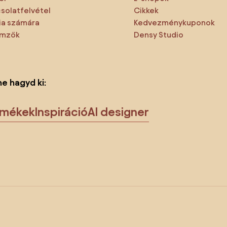
solatfelvétel
Cikkek
a számára
Kedvezménykuponok
emzők
Densy Studio
ne hagyd ki:
rmékek
Inspiráció
AI designer