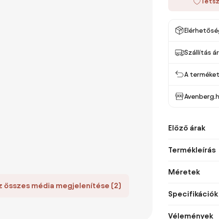
Tetsz
Elérhetősé
Szállítás á
A terméket 
Avenberg.
Előző árak
Termékleírás
Méretek
z összes média megjelenítése (2)
Specifikációk
Vélemények