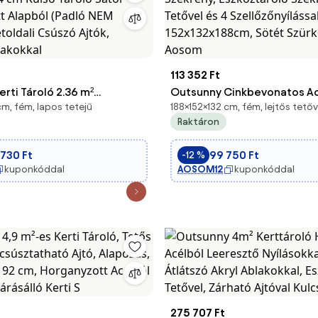
113 352 Ft
rti Tároló 2.36 m²
Outsunny Cinkbevonatos Acé
cm, fém, lapos tetejű
188×152×132 cm, fém, lejtős tetőv
4 cm Külső Tároló Sátor
Szekrény, Eszköztároló Sze
Raktáron
tt Alapból (Padló NEM
Tetővel és 4 Szellőzőnyíláss
étoldali Csúszó Ajtók,
152x132x188cm, Sötét Szürke
 730 Ft
99 750 Ft
-12 %
blakokkal
Aosom
kuponkóddal
AOSOM12
kuponkóddal
275 707 Ft