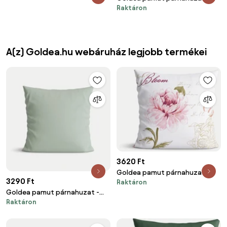
Raktáron
pálmák pasztell kék alapon 40 x
40 cm
A(z) Goldea.hu webáruház legjobb termékei
3620 Ft
Goldea pamut párnahuzat -
3290 Ft
Raktáron
pünkösdirózsa mintás 45 x 45
Goldea pamut párnahuzat -
cm
Raktáron
zsálya színű 40 x 40 cm