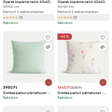
Gyerek kispárna natúr 40x40
Gyerek kispárna natúr 40x40
40×40 cm
40×40 cm
cm
cm
Elérhető 2 webáruházban
Elérhető 2 webáruházban
(1)
(1)
Raktáron
Raktáron
-49 %
3950 Ft
1640 Ft
3210 Ft
Goldea pamut párnahuzat -
Goldea pamut párnahuzat -
Raktáron
Raktáron
világos menta 50 x 50 cm
tulipánok 40 x 40 cm