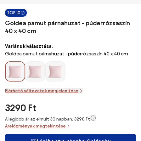
TOP 10
Goldea pamut párnahuzat - púderrózsaszín
40 x 40 cm
Variáns kiválasztása:
Goldea pamut párnahuzat - púderrózsaszín 40 x 40 cm
Elérhető változatok megjelenítése
3290 Ft
A legjobb ár az elmúlt 30 napban:
3290 Ft
Árelőzmények megtekintése