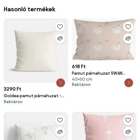
Hasonló termékek
618 Ft
Pamut párnahuzat SWAN
40×60 cm
CLOUD 40x60 cm, rózsaszín
Raktáron
3290 Ft
Goldea pamut párnahuzat -
Raktáron
elefántcsont 40 x 40 cm