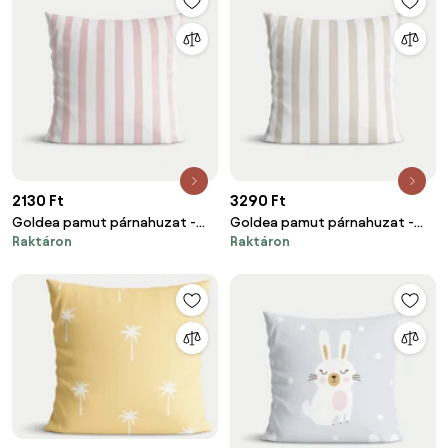
2130 Ft
3290 Ft
Goldea pamut párnahuzat -
Goldea pamut párnahuzat -
Raktáron
Raktáron
púderrózsaszín csíkos 45 x 45
latte csíkos 40 x 40 cm
cm