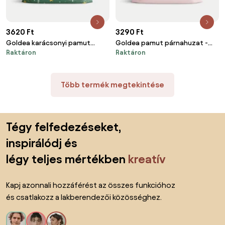
3620 Ft
3290 Ft
Goldea karácsonyi pamut
Goldea pamut párnahuzat -
Raktáron
Raktáron
párnahuzat - a karácsony
púderrózsaszín 40 x 40 cm
varázsa 45 x 45 cm
Több termék megtekintése
Lábléc kihagyása, ugrás az oldal elejére
Tégy felfedezéseket,
inspirálódj és
légy teljes mértékben
kreatív
Kapj azonnali hozzáférést az összes funkcióhoz
és csatlakozz a lakberendezői közösséghez.