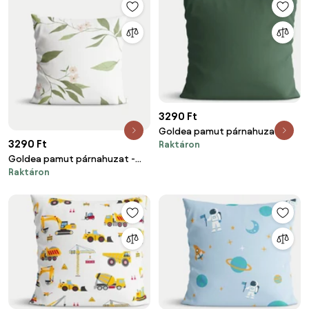
3290 Ft
Goldea pamut párnahuzat -
3290 Ft
Raktáron
sötétzöld 40 x 40 cm
Goldea pamut párnahuzat -
Raktáron
jázmin virágmintás 40 x 40 cm