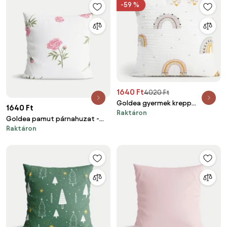
-59 %
1640 Ft
4020 Ft
Goldea gyermek krepp
1640 Ft
Raktáron
párnahuzat - festett
Goldea pamut párnahuzat -
szivárványok 40 x 40 cm
Raktáron
pünkösdi rózsamintás 40 x 40
cm