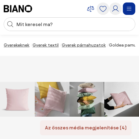
Navigáció kihagyása, ugrás a tartalomra
Keresési bevitel
Tartalom átugrása, ugrás a láblécbe
Gyerekeknek
Gyerek textil
Gyerek párnahuzatok
Goldea pamut 
Az összes média megjelenítése (4)