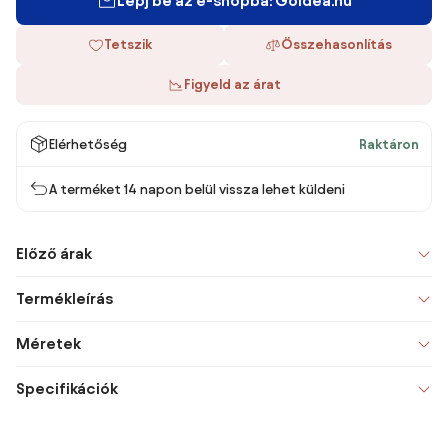
Lépj be az e-shopba: Goldea.hu
Tetszik
Összehasonlítás
Figyeld az árat
Elérhetőség
Raktáron
A terméket 14 napon belül vissza lehet küldeni
Előző árak
Termékleírás
Méretek
Specifikációk