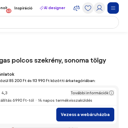
onok
AI designer
Inspiráció
43
agas polcos szekrény, sonoma tölgy
ánlatok
közül 85 200 Ft és 113 990 Ft közötti árkategóriában:
További információk
4,3
állítás 6990 Ft-tól
14 napos termékvisszaküldés
Vezess a webáruházba