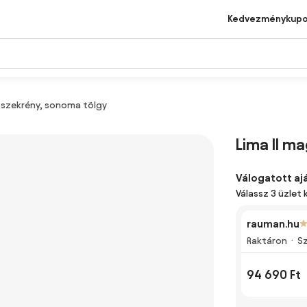
Kedvezménykup
s szekrény, sonoma tölgy
Lima II m
Válogatott aj
Válassz 3 üzlet 
rauman.hu
Raktáron
Sz
94 690 Ft