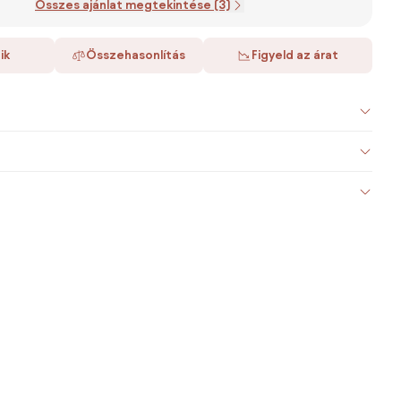
Összes ajánlat megtekintése (3)
ik
Összehasonlítás
Figyeld az árat