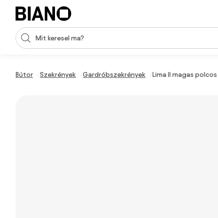
Navigáció kihagyása, ugrás a tartalomra
Keresési bevitel
Tartalom átugrása, ugrás a láblécbe
Bútor
Szekrények
Gardróbszekrények
Lima II magas polco