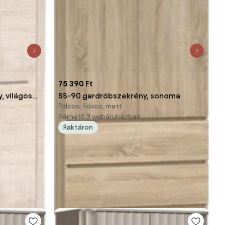
75 390 Ft
, világos
SS-90 gardróbszekrény, sonoma
l
Polcos, fiókos, matt
Elérhető 3 webáruházban
Raktáron