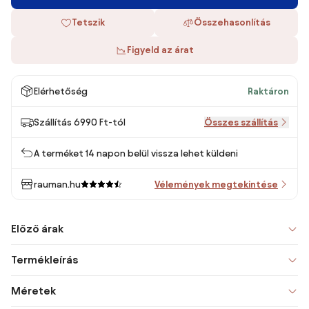
Tetszik
Összehasonlítás
Figyeld az árat
Elérhetőség
Raktáron
Szállítás 6990 Ft-tól
Összes szállítás
A terméket 14 napon belül vissza lehet küldeni
rauman.hu
Vélemények megtekintése
Előző árak
Termékleírás
Méretek