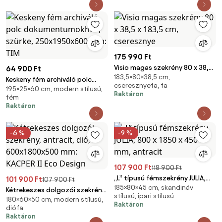
175 990 Ft
Visio magas szekrény 80 x 38,5
64 900 Ft
183,5×80×38,5 cm,
x 183,5 cm, cseresznye
Keskeny fém archiváló polc
cseresznyefa, fa
195×25×60 cm, modern stílusú,
dokumentumokhoz, szürke,
Raktáron
fém
250x1950x600 mm: TIM
Raktáron
-6 %
-9 %
107 900 Ft
118 900 Ft
„L” típusú fémszekrény JULIA,
101 900 Ft
107 900 Ft
185×80×45 cm, skandináv
800 x 1850 x 450 mm, antracit
Kétrekeszes dolgozói szekrény,
stílusú, ipari stílusú
180×60×50 cm, modern stílusú,
antracit, dió, 600x1800x500
Raktáron
diófa
mm: KACPER II Eco Design
Raktáron