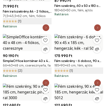
87 990 Ft
Fém szekrény, 60 x 50 x 180 cm,
71 990 Ft
180×60×50 cm, fém, ajtós
csavaros zár, világosszürke - ral
Fém iratszekrény A4 - 2 fiókos,
Raktáron
7035
71,5×45,5×62 cm, fém, fiókos
45,5 x 62 x 71,5 cm, hengeres
zár, világosszürke - ral 7035
(1)
Raktáron
90 190 Ft
175 990 Ft
SimpleOffice konténer 40 x 48
Fém szekrény - 6 doboz, 90 x
66×40×48 cm, cseresznyefa, fa
185×90×45 cm, fém, ajtós
cm - 4 fiókos, cseresznye
45 x 185 cm, hengerzár, kék - ral
5012
(2)
(1)
Raktáron
Raktáron
122 690 Ft
122 690 Ft