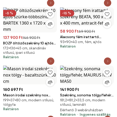
-6 %
-16 %
58 900 Ft
69 900 Ft
Alacsony fém irattartó
137 900 Ft
146 900 Ft
93×90×40 cm, fém, ajtós
szekrény BEATA, 900 x 930 x
BOZP öltözőszekrény 10 ajtós
Raktáron
400 mm, antracit-fehér
172×136×45 cm, skandináv
szürke-többszínű: BARTEK 1360
stílusú, ipari stílusú
x 1720 x 450 mm
Raktáron
160 697 Ft
141 900 Ft
Mason irodai szekrény nox
Szekrény, sonoma tölgy/fehér,
199×37×80 cm, modern stílusú,
181,2×181,2×33,5 cm, modern
tölgy - bazaltszürke 80 cm
MAURUS NEW MA50
tölgyfa
stílusú, laminált
Raktáron
Elérhető 3 webáruházban
Raktáron
Ingyenes szállítás