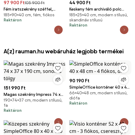
97 900 Ft
44 900 Ft
105 900 Ft
Fém iratszekrény széffel,
Keskeny fém archiváló polc
185×90×40 cm, fém, fiókos
185×25×40 cm, modern stílusú,
vitrinnel és fiókokkal FILIP, 900 x
dokumentumokhoz, fekete,
Raktáron
skandináv stílusú
1850 x 400 mm, antracit
250x1850x400 mm: TIM
Raktáron
A(z) rauman.hu webáruház legjobb termékei
90 190 Ft
SimpleOffice konténer 40 x 48
151 990 Ft
66×40×48 cm, modern stílusú,
cm - 4 fiókos, dió
Magas szekrény Impress 74 x
diófa
190×74×37 cm, modern stílusú,
37 x 190 cm, sonoma tölgy
Raktáron
fa
Raktáron