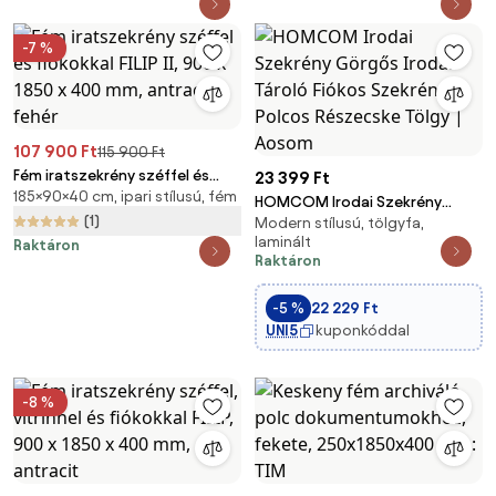
-7 %
107 900 Ft
115 900 Ft
Fém iratszekrény széffel és
23 399 Ft
185×90×40 cm, ipari stílusú, fém
fiókokkal FILIP II, 900 x 1850 x
HOMCOM Irodai Szekrény
400 mm, antracit-fehér
(1)
Modern stílusú, tölgyfa,
Görgős Irodai Tároló Fiókos
laminált
Raktáron
Szekrény Polcos Részecske
Raktáron
Tölgy | Aosom
-5 %
22 229 Ft
UNI5
kuponkóddal
-8 %