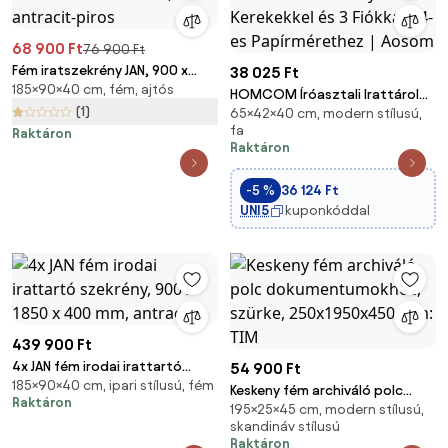
68 900 Ft
76 900 Ft
Fém iratszekrény JAN, 900 x
38 025 Ft
185×90×40 cm, fém, ajtós
1850 x 400 mm, antracit-piros
HOMCOM Íróasztali Irattároló
(1)
65×42×40 cm, modern stílusú,
Szekrény 4 Kerekekkel és 3
fa
Raktáron
Fiókkal A4-es Papírmérethez |
Raktáron
Aosom
-5 %
36 124 Ft
UNI5
kuponkóddal
439 900 Ft
4x JAN fém irodai irattartó
54 900 Ft
185×90×40 cm, ipari stílusú, fém
szekrény, 900 x 1850 x 400 mm,
Keskeny fém archiváló polc
Raktáron
antracit
195×25×45 cm, modern stílusú,
dokumentumokhoz, szürke,
skandináv stílusú
250x1950x450 mm: TIM
Raktáron