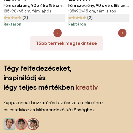
Fém szekrény, 90 x 45 x 185 cm,
Fém szekrény, 90 x 45 x 185 cm,
185×90×45 cm, fém, ajtós
185×90×45 cm, fém, ajtós
hengerzár, piros - ral 3000
hengerzár, kék - ral 5012
(2)
(2)
Raktáron
Raktáron
Több termék megtekintése
Lábléc kihagyása, ugrás az oldal elejére
Tégy felfedezéseket,
inspirálódj és
légy teljes mértékben
kreatív
Kapj azonnali hozzáférést az összes funkcióhoz
és csatlakozz a lakberendezői közösséghez.