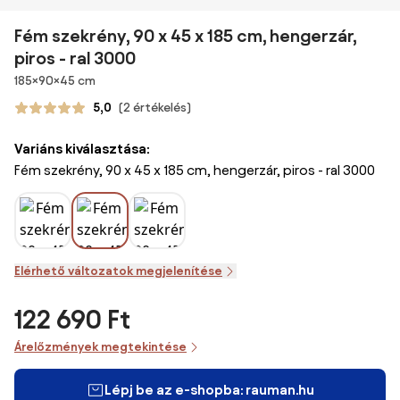
Fém szekrény, 90 x 45 x 185 cm, hengerzár,
piros - ral 3000
Méretek
185×90×45 cm
5,0
(2 értékelés)
Variáns kiválasztása:
Fém szekrény, 90 x 45 x 185 cm, hengerzár, piros - ral 3000
Elérhető változatok megjelenítése
122 690 Ft
Árelőzmények megtekintése
Lépj be az e-shopba: rauman.hu