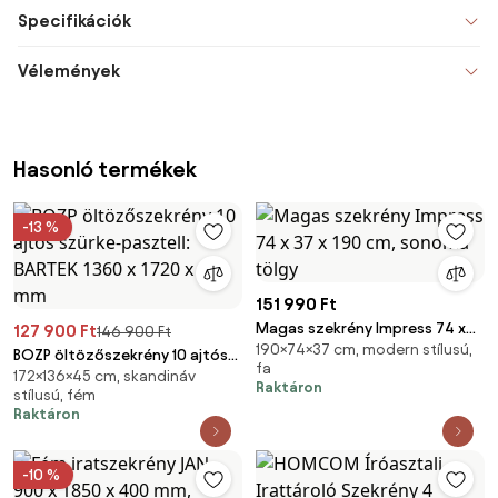
Specifikációk
Vélemények
Hasonló termékek
-13 %
151 990 Ft
Magas szekrény Impress 74 x
127 900 Ft
146 900 Ft
190×74×37 cm, modern stílusú,
37 x 190 cm, sonoma tölgy
BOZP öltözőszekrény 10 ajtós
fa
172×136×45 cm, skandináv
szürke-pasztell: BARTEK 1360 x
Raktáron
stílusú, fém
1720 x 450 mm
Raktáron
-10 %