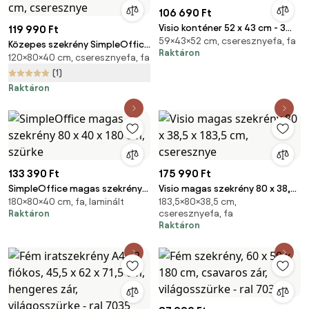
106 690 Ft
Visio konténer 52 x 43 cm - 3
119 990 Ft
59×43×52 cm, cseresznyefa, fa
fiókos, cseresznye
Közepes szekrény SimpleOffice
Raktáron
120×80×40 cm, cseresznyefa, fa
80 x 40 x 120 cm, cseresznye
(1)
Raktáron
133 390 Ft
175 990 Ft
SimpleOffice magas szekrény
Visio magas szekrény 80 x 38,5
180×80×40 cm, fa, laminált
183,5×80×38,5 cm,
80 x 40 x 180 cm, szürke
x 183,5 cm, cseresznye
Raktáron
cseresznyefa, fa
Raktáron