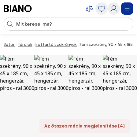
Navigáció kihagyása, ugrás a tartalomra
Keresési bevitel
Tartalom átugrása, ugrás a láblécbe
Bútor
Tárolók
Irattartó szekrények
Fém szekrény, 90 x 45 x 185 c
Az összes média megjelenítése (4)