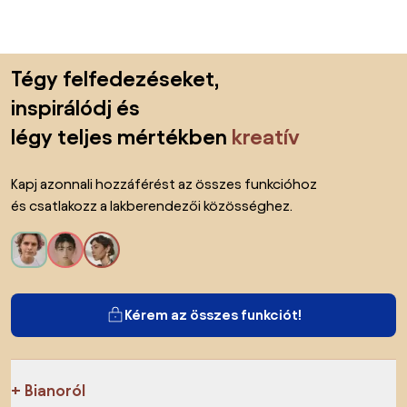
Lábléc kihagyása, ugrás az oldal elejére
Tégy felfedezéseket,
inspirálódj és
légy teljes mértékben
kreatív
Kapj azonnali hozzáférést az összes funkcióhoz
és csatlakozz a lakberendezői közösséghez.
Kérem az összes funkciót!
Bianoról