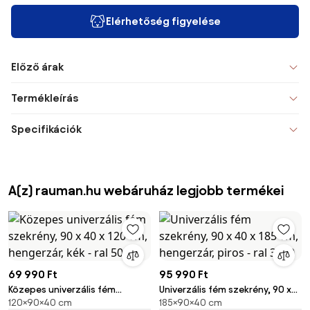
Elérhetőség figyelése
Előző árak
Termékleírás
Specifikációk
A(z) rauman.hu webáruház legjobb termékei
69 990 Ft
95 990 Ft
Közepes univerzális fém
Univerzális fém szekrény, 90 x
120×90×40 cm
185×90×40 cm
szekrény, 90 x 40 x 120 cm,
40 x 185 cm, hengerzár, piros -