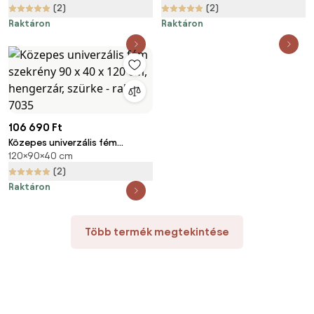
hengerzár, kék - ral 5012
ral 3000
(2)
(2)
Raktáron
Raktáron
106 690 Ft
Közepes univerzális fém
120×90×40 cm
szekrény 90 x 40 x 120 cm,
hengerzár, szürke - ral 7035
(2)
Raktáron
Több termék megtekintése