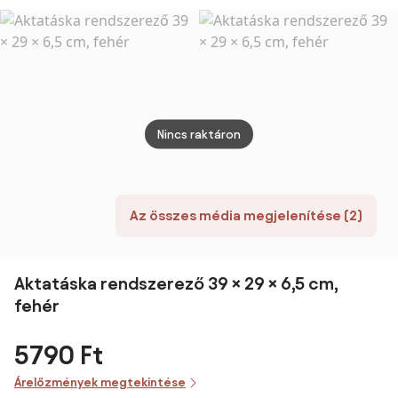
- Kulcsos Záras
Szerszámkészlet
50L x 15.5W x
20.5H cm -
Ezüst | Aosom
Nincs raktáron
Az összes média megjelenítése (2)
Aktatáska rendszerező 39 × 29 × 6,5 cm,
fehér
5790 Ft
Árelőzmények megtekintése