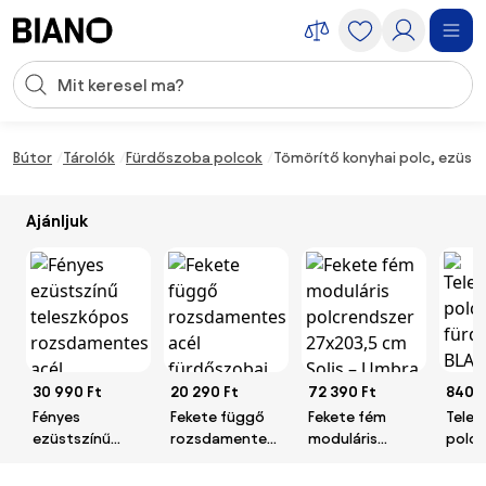
Navigáció kihagyása, ugrás a tartalomra
Keresési bevitel
Tartalom átugrása, ugrás a láblécbe
Bútor
Tárolók
Fürdőszoba polcok
Tömörítő konyhai polc, ezüst
Ajánljuk
30 990 Ft
20 290 Ft
72 390 Ft
8403 
Fényes
Fekete függő
Fekete fém
Teles
ezüstszínű
rozsdamentes
moduláris
polc 
teleszkópos
acél
polcrendszer
fürd
rozsdamentes
fürdőszobai
27x203,5 cm
BLAKO