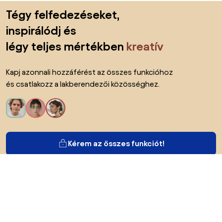
Lábléc kihagyása, ugrás az oldal elejére
Tégy felfedezéseket,
inspirálódj és
légy teljes mértékben
kreatív
Kapj azonnali hozzáférést az összes funkcióhoz
és csatlakozz a lakberendezői közösséghez.
Kérem az összes funkciót!
Bianoról
A felhasználók számára