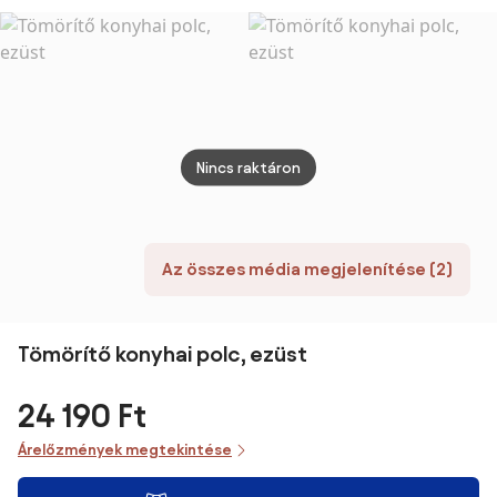
acél
polc Bribano –
Solis – Umbra
fürdőszobai
Wenko
sarokpolc
Dolcedo –
Wenko
Nincs raktáron
Az összes média megjelenítése (2)
Tömörítő konyhai polc, ezüst
24 190 Ft
Árelőzmények megtekintése