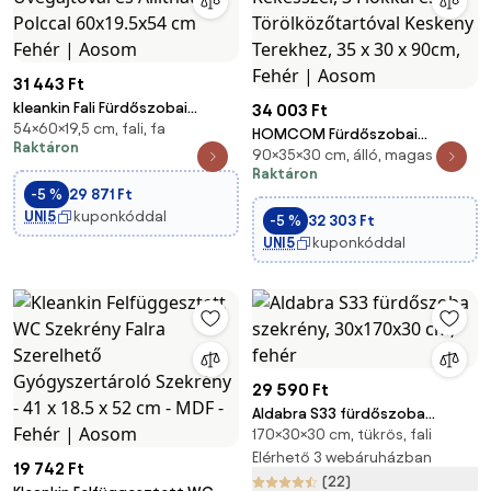
31 443 Ft
kleankin Fali Fürdőszobai
34 003 Ft
54×60×19,5 cm, fali, fa
Szekrény 2 Üvegajtóval és
HOMCOM Fürdőszobai
Raktáron
Állítható Polccal 60x19.5x54 cm
90×35×30 cm, álló, magas
Szekrény 4 Felső Rekesszel, 3
Fehér | Aosom
Raktáron
Fiókkal és Törölközőtartóval
-5 %
29 871 Ft
Keskeny Terekhez, 35 x 30 x
UNI5
kuponkóddal
-5 %
32 303 Ft
90cm, Fehér | Aosom
UNI5
kuponkóddal
29 590 Ft
Aldabra S33 fürdőszoba
170×30×30 cm, tükrös, fali
szekrény, 30x170x30 cm, fehér
Elérhető 3 webáruházban
19 742 Ft
(22)