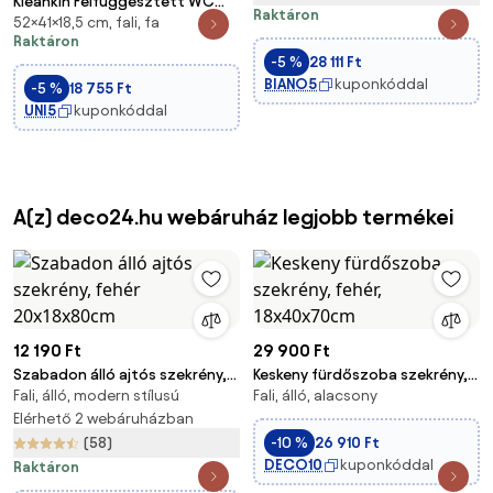
Kleankin Felfüggesztett WC
Raktáron
52×41×18,5 cm, fali, fa
Szekrény Falra Szerelhető
Raktáron
Gyógyszertároló Szekrény - 41
-5 %
28 111 Ft
x 18.5 x 52 cm - MDF - Fehér |
BIANO5
kuponkóddal
-5 %
18 755 Ft
Aosom
UNI5
kuponkóddal
A(z) deco24.hu webáruház legjobb termékei
12 190 Ft
29 900 Ft
Szabadon álló ajtós szekrény,
Keskeny fürdőszoba szekrény,
Fali, álló, modern stílusú
Fali, álló, alacsony
fehér 20x18x80cm
fehér, 18x40x70cm
Elérhető 2 webáruházban
(58)
-10 %
26 910 Ft
DECO10
kuponkóddal
Raktáron