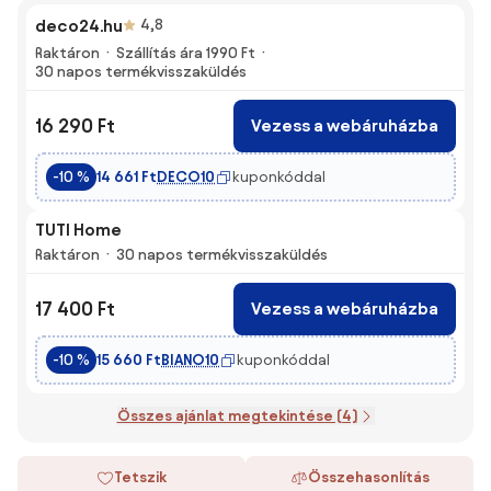
deco24.hu
4,8
Raktáron
Szállítás ára 1990 Ft
30 napos termékvisszaküldés
16 290 Ft
Vezess a webáruházba
DECO10
kuponkóddal
-10 %
14 661 Ft
TUTI Home
Raktáron
30 napos termékvisszaküldés
17 400 Ft
Vezess a webáruházba
BIANO10
kuponkóddal
-10 %
15 660 Ft
Összes ajánlat megtekintése (4)
Tetszik
Összehasonlítás