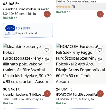
POLCOS - 50 x 35 x 192 cm
Elérhető 2 webáruházban
43 145 Ft
(1)
kleankin Fürdőszobai Szekrény 1
Raktáron
80×60×30 cm, álló, fa
Fiókkal, 2 Ajtóval és Állítható
Raktáron
Belső Polccal - Multifunkcionális
Tároló Bútor - 60x30x80 cm |
-5 %
40 988 Ft
Aosom
UNI5
kuponkóddal
30 346 Ft
24 861 Ft
kleankin keskeny 3 fiókos
HOMCOM Fürdőszobai Fali
93×30×30 cm, álló, magas
60×60×20 cm, tükrös, fali
fürdőszobaszekrény —
Szekrény Függő Fürdőszobai
Raktáron
Raktáron
állítható polc, vékony toalett-
Szekrény Polcokkal 2 Ajtó Arcu