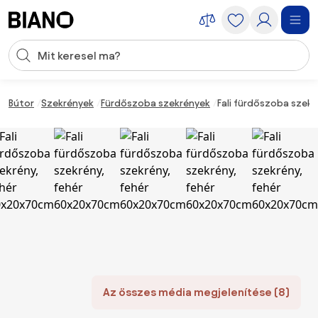
Navigáció kihagyása, ugrás a tartalomra
Keresési bevitel
Tartalom átugrása, ugrás a láblécbe
Bútor
Szekrények
Fürdőszoba szekrények
Fali fürdőszoba szek
Az összes média megjelenítése (8)