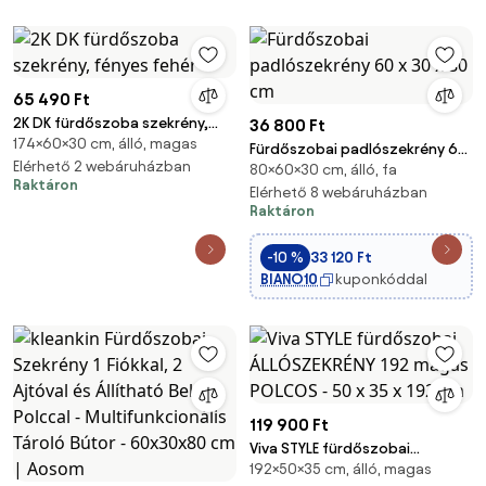
65 490 Ft
2K DK fürdőszoba szekrény,
36 800 Ft
174×60×30 cm, álló, magas
fényes fehér
Fürdőszobai padlószekrény 60
Elérhető 2 webáruházban
80×60×30 cm, álló, fa
x 30 x 80 cm
Raktáron
Elérhető 8 webáruházban
Raktáron
-10 %
33 120 Ft
BIANO10
kuponkóddal
119 900 Ft
Viva STYLE fürdőszobai
192×50×35 cm, álló, magas
ÁLLÓSZEKRÉNY 192 magas