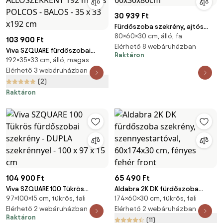
30 939 Ft
Fürdőszoba szekrény, ajtós
80×60×30 cm, álló, fa
szekrény, fehér 60x30x80cm
103 900 Ft
Elérhető 8 webáruházban
Viva SZQUARE fürdőszobai
Raktáron
192×35×33 cm, álló, magas
ÁLLÓSZEKRÉNY 192 magas
POLCOS - BALOS - 35 x 33 x192
Elérhető 3 webáruházban
cm
(2)
Raktáron
104 900 Ft
65 490 Ft
Viva SZQUARE 100 Tükrös
Aldabra 2K DK fürdőszoba
97×100×15 cm, tükrös, fali
174×60×30 cm, tükrös, fali
fürdőszobai szekrény - DUPLA
szekrény, szennyestartóval,
szekrénnyel - 100 x 97 x 15 cm
Elérhető 2 webáruházban
60x174x30 cm, fényes fehér
Elérhető 2 webáruházban
Raktáron
front
(11)