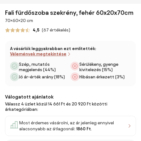
Fali fürdőszoba szekrény, fehér 60x20x70cm
Méretek
70×60×20 cm
4,5
(67 értékelés)
A vásárlók leggyakrabban ezt említették:
Vélemények megtekintése
Szép, mutatós
Sérülékeny, gyenge
megjelenés (44%)
kivitelezés (15%)
Jó ár-érték arány (18%)
Hibásan érkezett (3%)
Válogatott ajánlatok
Válassz 4 üzlet közül 14 661 Ft és 20 920 Ft közötti
árkategóriában:
Most érdemes vásárolni, az ár jelenleg ennyivel
alacsonyabb az átlagosnál:
1860 Ft
.