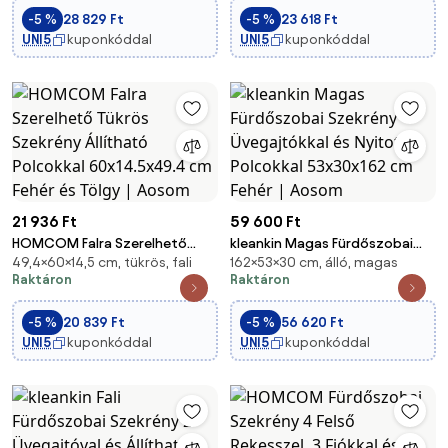
és fürdőszobai tároló kis
Dizájn Arany Fogantyúkkal
-5 %
28 829 Ft
-5 %
23 618 Ft
helyekre, 30 x 30 x 93 cm,
60x20x60 cm Fehér | Aosom
UNI5
kuponkóddal
UNI5
kuponkóddal
szürke | Aosom
21 936 Ft
59 600 Ft
HOMCOM Falra Szerelhető
kleankin Magas Fürdőszobai
49,4×60×14,5 cm, tükrös, fali
162×53×30 cm, álló, magas
Tükrös Szekrény Állítható
Szekrény Üvegajtókkal és
Raktáron
Raktáron
Polcokkal 60x14.5x49.4 cm
Nyitott Polcokkal 53x30x162 cm
Fehér és Tölgy | Aosom
Fehér | Aosom
-5 %
20 839 Ft
-5 %
56 620 Ft
UNI5
kuponkóddal
UNI5
kuponkóddal