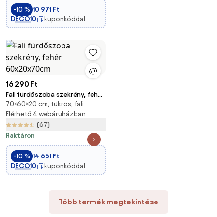
-10 %
10 971 Ft
DECO10
kuponkóddal
16 290 Ft
Fali fürdőszoba szekrény, fehér
70×60×20 cm, tükrös, fali
60x20x70cm
Elérhető 4 webáruházban
(67)
Raktáron
-10 %
14 661 Ft
DECO10
kuponkóddal
Több termék megtekintése