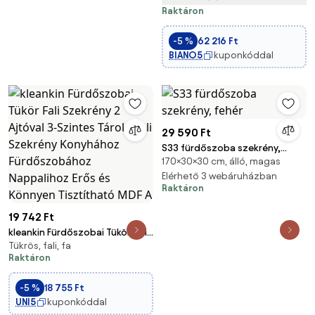
Raktáron
-5 %
62 216 Ft
BIANO5
kuponkóddal
29 590 Ft
S33 fürdőszoba szekrény,
170×30×30 cm, álló, magas
fehér
Elérhető 3 webáruházban
Raktáron
19 742 Ft
kleankin Fürdőszobai Tükör Fali
Tükrös, fali, fa
Szekrény 2 Ajtóval 3-Szintes
Raktáron
Tároló Fali Szekrény Konyhához
Fürdőszobához Nappalihoz
-5 %
18 755 Ft
Erős és Könnyen Tisztítható
UNI5
kuponkóddal
MDF A