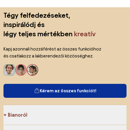
Lábléc kihagyása, ugrás az oldal elejére
Tégy felfedezéseket,
inspirálódj és
légy teljes mértékben
kreatív
Kapj azonnali hozzáférést az összes funkcióhoz
és csatlakozz a lakberendezői közösséghez.
Kérem az összes funkciót!
Bianoról