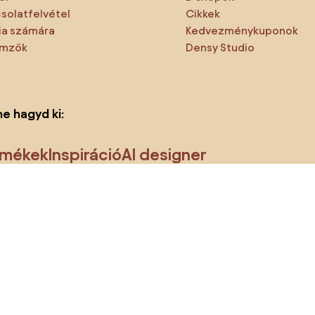
solatfelvétel
Cikkek
a számára
Kedvezménykuponok
emzők
Densy Studio
ne hagyd ki:
rmékek
Inspiráció
AI designer