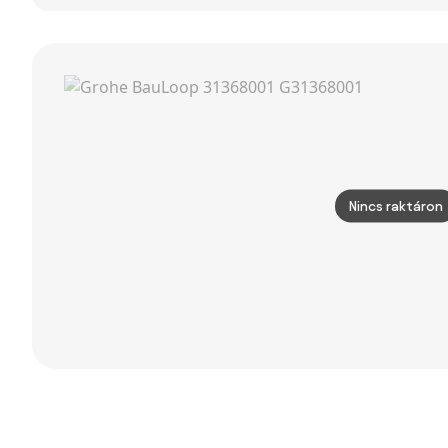
lehajtható kar
fekete matt
SATBSD289KC
Nincs raktáron