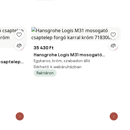
35 430 Ft
Hansgrohe Logis M31 mosogató
Egykaros, króm, szabadon álló
csaptelep
csaptelep forgó karral króm 71830000
Elérhető 4 webáruházban
e króm
Raktáron