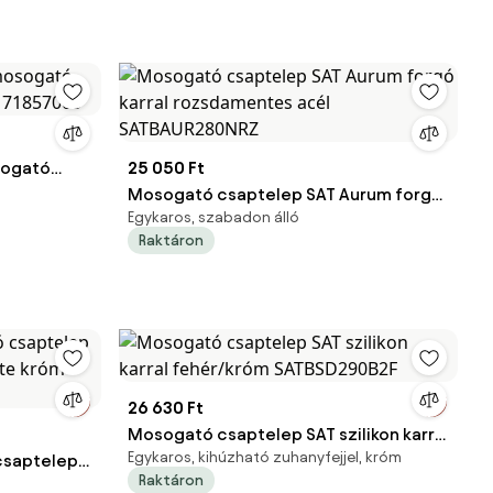
sogató
25 050 Ft
m 71857000
Mosogató csaptelep SAT Aurum forgó
Egykaros, szabadon álló
karral rozsdamentes acél
Raktáron
SATBAUR280NRZ
26 630 Ft
Mosogató csaptelep SAT szilikon karral
Egykaros, kihúzható zuhanyfejjel, króm
csaptelep
fehér/króm SATBSD290B2F
Raktáron
ekete króm