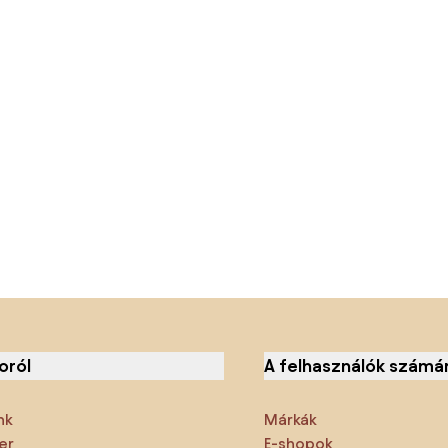
oról
A felhasználók számá
nk
Márkák
er
E-shopok