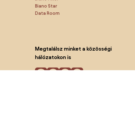
Biano Star
Data Room
Megtalálsz minket a közösségi
hálózatokon is
Sütik
Adatvédelmi politika