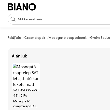
Navigáció kihagyása, ugrás a tartalomra
Keresési bevitel
Tartalom átugrása, ugrás a láblécbe
Felújítás
Csaptelepek
Mosogató csaptelepek
Grohe BauLo
Ajánljuk
47 110 Ft
Mosogató
csaptelep SAT