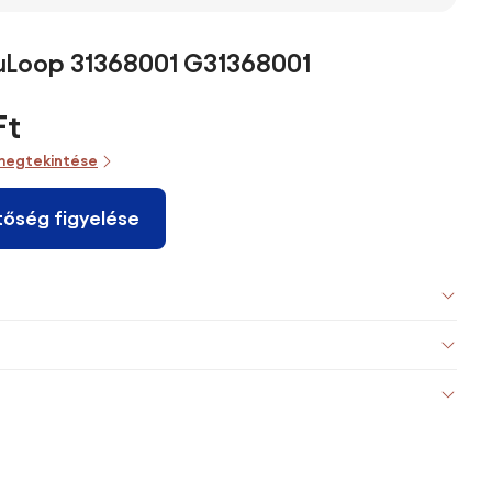
uLoop 31368001 G31368001
Ft
megtekintése
tőség figyelése