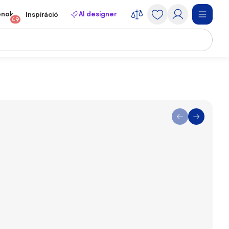
onok
AI designer
Inspiráció
49