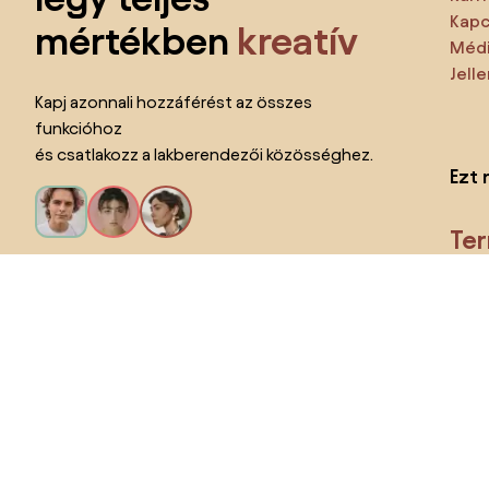
Kapc
mértékben
kreatív
Médi
Jell
Kapj azonnali hozzáférést az összes
funkcióhoz
és csatlakozz a lakberendezői közösséghez.
Ezt 
Te
Kérem az összes funkciót!