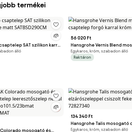
gjobb termékei
56 020 Ft
saptelep SAT szilikon karral
Hansgrohe Vernis Blend mo
abadon álló
Egykaros, króm, szabadon álló
tt SATBSD290CM
csaptelep forgó karral kró
Raktáron
134 340 Ft
Hansgrohe Talis mosogató 
Egykaros, króm, szabadon álló
 Colorado mosogató és
elzárószeleppel csiszolt f