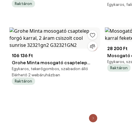
Raktáron
Egykaros, fal
SIKOBSLPRO287
mosdó csa
nélkül mat
CO101.523
28 200 Ft
106 136 Ft
Mosogató 
Egykaros, sz
Grohe Minta mosogató csaptelep
karral fek
Raktáron
Egykaros, tekerőgombos, szabadon álló
forgó karral, 2 áram csiszolt cool
Elérhető 2 webáruházban
sunrise 32321gn2 G32321GN2
Raktáron