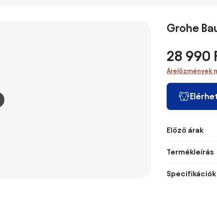
Grohe Ba
28 990 
Árelőzmények 
Elérhe
Előző árak
Termékleírás
Specifikációk