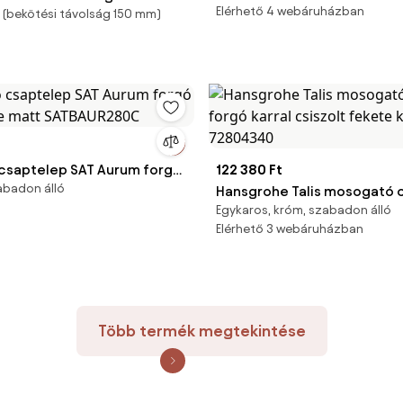
Elérhető 4 webáruházban
i (bekötési távolság 150 mm)
ptelep leeresztőszelep
72827340
t fehér co101.5/23bmat
BMAT
csaptelep SAT Aurum forgó
122 380 Ft
abadon álló
ete matt SATBAUR280C
Hansgrohe Talis mosogató 
Egykaros, króm, szabadon álló
forgó karral csiszolt feket
Elérhető 3 webáruházban
72804340
Több termék megtekintése