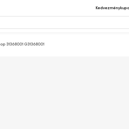
Kedvezménykup
op 31368001 G31368001