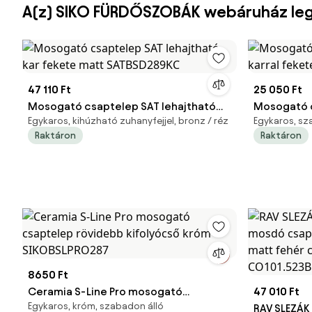
A(z) SIKO FÜRDŐSZOBÁK webáruház le
47 110 Ft
25 050 Ft
Mosogató csaptelep SAT lehajtható
Mosogató c
Egykaros, kihúzható zuhanyfejjel, bronz / réz
Egykaros, sz
kar fekete matt SATBSD289KC
fekete ma
Raktáron
Raktáron
8650 Ft
Ceramia S-Line Pro mosogató
47 010 Ft
Egykaros, króm, szabadon álló
csaptelep rövidebb kifolyócső króm
RAV SLEZÁK