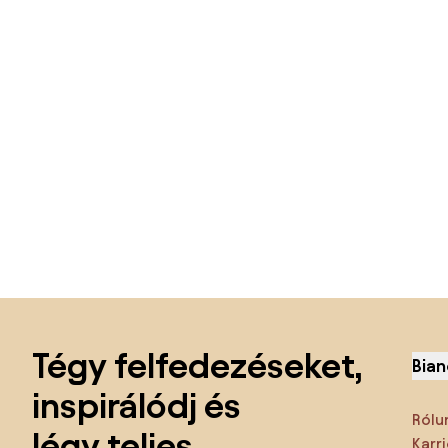
Lábléc kihagyása, ugrás az oldal elejére
Tégy felfedezéseket,
Bian
inspirálódj és
Rólu
légy teljes
Karri