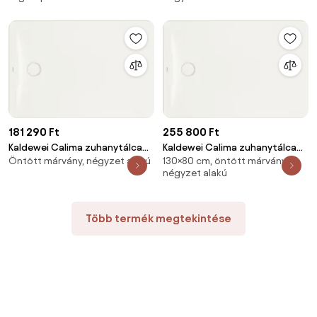
320911111001
181 290 Ft
255 800 Ft
Kaldewei Calima zuhanytálca
Kaldewei Calima zuhanytálca
Öntött márvány, négyzet alakú
130×80 cm, öntött márvány,
négyszögletes 90x70 cm
négyszögletes 130x80 cm
négyzet alakú
solidlite alpesi fehér
solidlite alpesi fehér
320811111001
322711111001
Több termék megtekintése