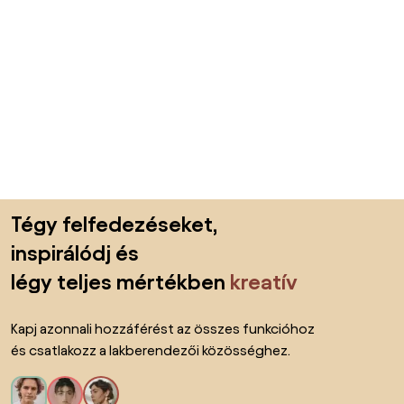
Lábléc kihagyása, ugrás az oldal elejére
Tégy felfedezéseket,
inspirálódj és
légy teljes mértékben
kreatív
Kapj azonnali hozzáférést az összes funkcióhoz
és csatlakozz a lakberendezői közösséghez.