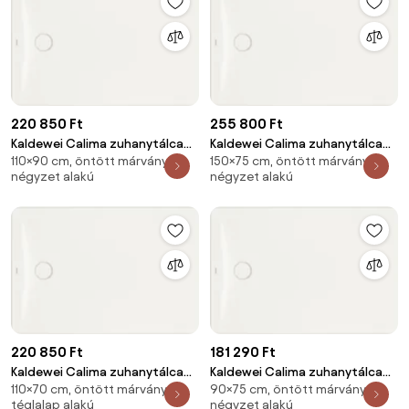
220 850 Ft
255 800 Ft
Kaldewei Calima zuhanytálca
Kaldewei Calima zuhanytálca
110×90 cm, öntött márvány,
150×75 cm, öntött márvány,
négyszögletes 110x90 cm
négyszögletes 150x75 cm
négyzet alakú
négyzet alakú
solidlite alpesi fehér
solidlite alpesi fehér
322011111001
323511111001
220 850 Ft
181 290 Ft
Kaldewei Calima zuhanytálca
Kaldewei Calima zuhanytálca
110×70 cm, öntött márvány,
90×75 cm, öntött márvány,
négyszögletes 110x70 cm
négyszögletes 90x75 cm
téglalap alakú
négyzet alakú
solidlite alpesi fehér 321711111001
solidlite alpesi fehér