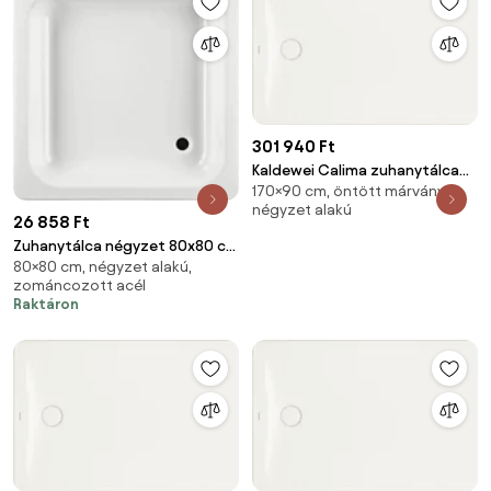
301 940 Ft
Kaldewei Calima zuhanytálca
170×90 cm, öntött márvány,
négyszögletes 170x90 cm
négyzet alakú
solidlite alpesi fehér
26 858 Ft
324511111001
Zuhanytálca négyzet 80x80 cm
80×80 cm, négyzet alakú,
zománcozott acél fehér
zománcozott acél
Raktáron