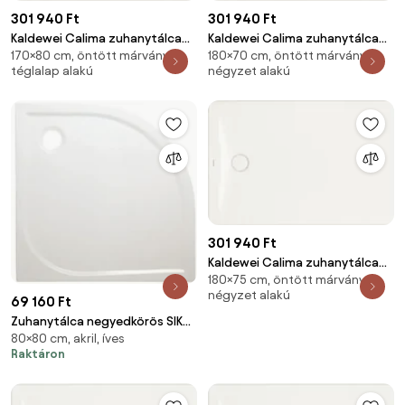
301 940 Ft
301 940 Ft
Kaldewei Calima zuhanytálca
Kaldewei Calima zuhanytálca
170×80 cm, öntött márvány,
180×70 cm, öntött márvány,
négyszögletes 170x80 cm
négyszögletes 180x70 cm
téglalap alakú
négyzet alakú
solidlite alpesi fehér
solidlite alpesi fehér
324411111001
324611111001
301 940 Ft
Kaldewei Calima zuhanytálca
180×75 cm, öntött márvány,
négyszögletes 180x75 cm
négyzet alakú
solidlite alpesi fehér
69 160 Ft
324811111001
Zuhanytálca negyedkörös SIKO
80×80 cm, akril, íves
80x80 cm akrilát fehér FLA80S
Raktáron