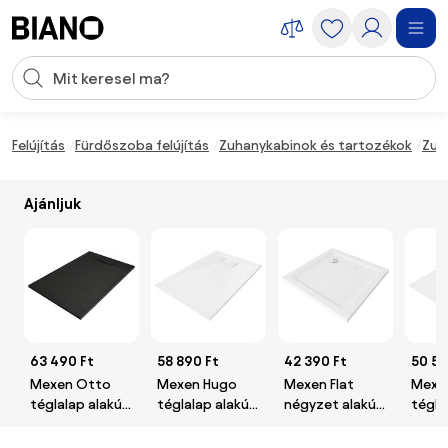
Navigáció kihagyása, ugrás a tartalomra
Keresési bevitel
Tartalom átugrása, ugrás a láblécbe
Felújítás
Fürdőszoba felújítás
Zuhanykabinok és tartozékok
Zuh
Ajánljuk
63 490 Ft
58 890 Ft
42 390 Ft
50 59
Mexen Otto
Mexen Hugo
Mexen Flat
Mexe
téglalap alakú
téglalap alakú
négyzet alakú
tégla
SMC
SMC
Slim
SMC
zuhanytálca
zuhanytálca
zuhanytálca 90
zuhan