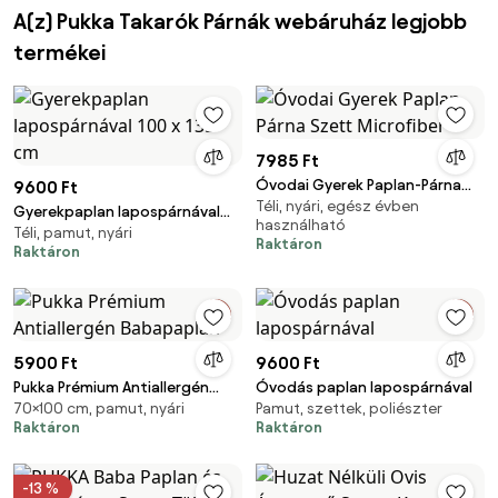
A(z) Pukka Takarók Párnák webáruház legjobb
termékei
7985 Ft
Óvodai Gyerek Paplan-Párna
9600 Ft
Téli, nyári, egész évben
Szett Microfiber
Gyerekpaplan lapospárnával
használható
Téli, pamut, nyári
100 x 135 cm
Raktáron
Raktáron
5900 Ft
9600 Ft
Pukka Prémium Antiallergén
Óvodás paplan lapospárnával
70×100 cm, pamut, nyári
Pamut, szettek, poliészter
Babapaplan
Raktáron
Raktáron
-13 %