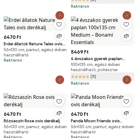
Raktáron
6470 Ft
Erdei állatok Nature Tales ovis
56×130 cm, pamut, egész évben
derékalj
5469 Ft
használható
4 évszakos gyerek paplan
Raktáron
100×135 cm, egész évben
100x135 cm Medium – Bonami
használható, poliészter
Essentials
(11)
Raktáron
6470 Ft
6470 Ft
Rózsaszín Rose ovis derékalj
Panda Moon Friends ovis
56×130 cm, pamut, egész évben
56×130 cm, pamut, egész évben
derékalj
használható
használható
Raktáron
Raktáron