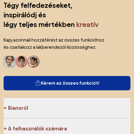
Lábléc kihagyása, ugrás az oldal elejére
Tégy felfedezéseket,
inspirálódj és
légy teljes mértékben
kreatív
Kapj azonnali hozzáférést az összes funkcióhoz
és csatlakozz a lakberendezői közösséghez.
Kérem az összes funkciót!
Bianoról
A felhasználók számára