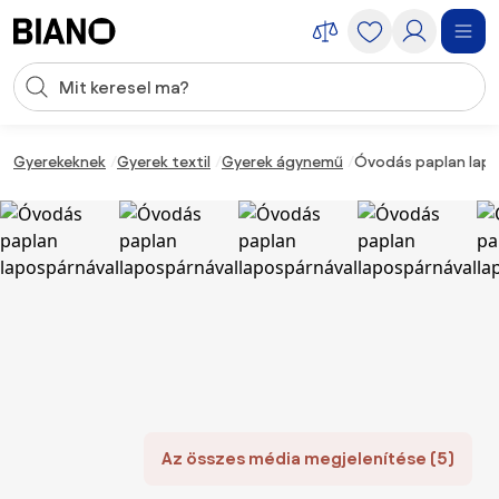
Navigáció kihagyása, ugrás a tartalomra
Keresési bevitel
Tartalom átugrása, ugrás a láblécbe
Gyerekeknek
Gyerek textil
Gyerek ágynemű
Óvodás paplan lapo
Az összes média megjelenítése (5)