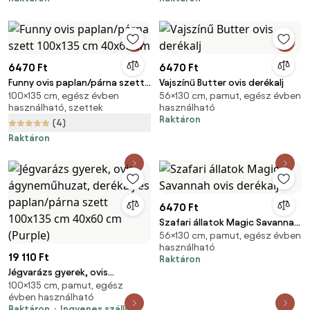
6470 Ft
6470 Ft
Funny ovis paplan/párna szett
Vajszínű Butter ovis derékalj
100×135 cm, egész évben
56×130 cm, pamut, egész évben
100x135 cm 40x60 cm
használható, szettek
használható
Raktáron
(4)
Raktáron
6470 Ft
Szafari állatok Magic Savannah
56×130 cm, pamut, egész évben
ovis derékalj
használható
19 110 Ft
Raktáron
Jégvarázs gyerek, ovis
100×135 cm, pamut, egész
ágyneműhuzat, derékalj és
évben használható
paplan/párna szett 100x135 cm
Raktáron
Ingyenes szállítás