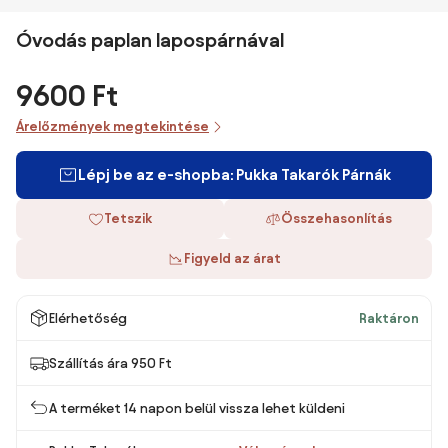
Óvodás paplan lapospárnával
9600 Ft
Árelőzmények megtekintése
Lépj be az e-shopba: Pukka Takarók Párnák
Tetszik
Összehasonlítás
Figyeld az árat
Elérhetőség
Raktáron
Szállítás ára 950 Ft
A terméket 14 napon belül vissza lehet küldeni