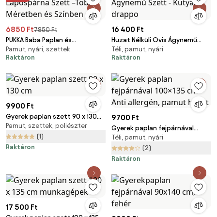
6850 Ft
16 400 Ft
7850 Ft
PUKKA Baba Paplan és
Huzat Nélküli Ovis Ágynemű
Pamut, nyári, szettek
Téli, pamut, nyári
Lapospárna Szett –Több
Szett - Kutyák drappo
Raktáron
Raktáron
Méretben és Színben
9900 Ft
Gyerek paplan szett 90 x 130
9700 Ft
Pamut, szettek, poliészter
cm
Gyerek paplan fejpárnával
(1)
Téli, pamut, nyári
100×135 cm – Anti allergén,
Raktáron
pamut huzat
(2)
Raktáron
17 500 Ft