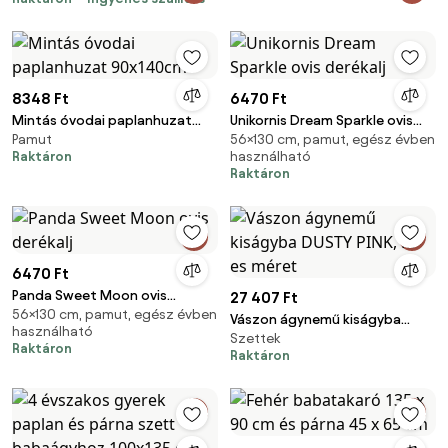
40x60 cm (Purple)
8348 Ft
6470 Ft
Mintás óvodai paplanhuzat
Unikornis Dream Sparkle ovis
Pamut
56×130 cm, pamut, egész évben
90x140cm
derékalj
Raktáron
használható
Raktáron
6470 Ft
Panda Sweet Moon ovis
27 407 Ft
56×130 cm, pamut, egész évben
derékalj
Vászon ágynemű kiságyba
használható
Szettek
DUSTY PINK, M-es méret
Raktáron
Raktáron