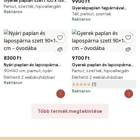
Gyerek paplan szett 100 x 135
9900 Ft
Pamut, szettek, hipoallergén
cm munkagépek
Gyerekpaplan fejpárnával
Raktáron
Téli, pamut, szettek
90x140 cm, fehér
Raktáron
8300 Ft
9700 Ft
Nyári paplan és lapospárna
Gyerek paplan és lapospárna
90×140 cm, pamut, nyári
Pamut, szettek, hipoallergén
szett 90×140 cm – óvodába
szett 90×140 cm – óvodába
Elérhető 2 webáruházban
Elérhető 2 webáruházban
Raktáron
(1)
Raktáron
Több termék megtekintése