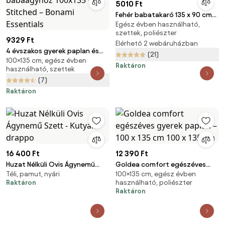
5010 Ft
Fehér babatakaró 135 x 90 cm
Egész évben használható,
és párna 45 x 65 cm
szettek, poliészter
9329 Ft
Elérhető 2 webáruházban
4 évszakos gyerek paplan és
(21)
100×135 cm, egész évben
párna szett babaágyhoz
Raktáron
használható, szettek
100x135 cm Stitched – Bonami
(7)
Essentials
Raktáron
16 400 Ft
12 390 Ft
Huzat Nélküli Ovis Ágynemű
Goldea comfort egészéves
Téli, pamut, nyári
100×135 cm, egész évben
Szett - Kutyák drappo
gyerek paplan – 100 x 135 cm
Raktáron
használható, poliészter
100 x 135 cm
Raktáron