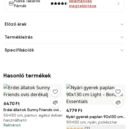
Pukka Takarók
Vélemények
Párnák
megtekintése
Előző árak
Termékleírás
Specifikációk
Hasonló termékek
6470 Ft
Erdei állatok Sunny Friends ovis
4779 Ft
56×130 cm, pamut, egész évben
derékalj
Nyári gyerek paplan 90x130 cm
használható
90×130 cm, nyári, poliészter
Light – Bonami Essentials
Raktáron
(2)