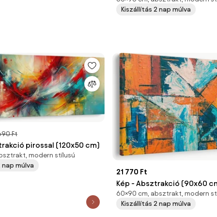
Kiszállítás 2 nap múlva
690 Ft
rakció pirossal (120x50 cm)
bsztrakt, modern stílusú
 2 nap múlva
21 770 Ft
Kép - Absztrakció (90x60 c
60×90 cm, absztrakt, modern st
Kiszállítás 2 nap múlva