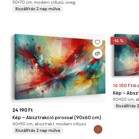
50×70 cm, modern stílusú, üveg
(70x50 cm)
Kiszállítás 2 nap múlva
-14 %
16 150 Ft
18 
Kép – Abszt
50×120 cm, a
Kiszállítás
24 190 Ft
Kép – Absztrakció pirossal (90x60 cm)
60×90 cm, absztrakt, modern stílusú
Kiszállítás 2 nap múlva