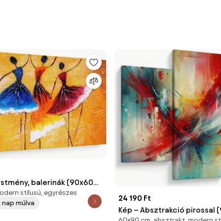
estmény, balerinák (90x60
dern stílusú, egyrészes
24 190 Ft
 2 nap múlva
Kép – Absztrakció pirossal
60×90 cm, absztrakt, modern st