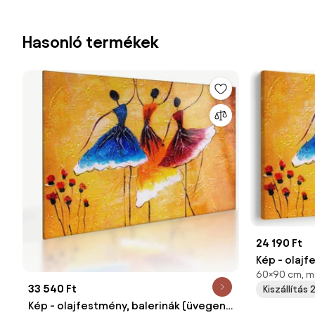
Hasonló termékek
24 190 Ft
Kép - olajf
60×90 cm, mo
cm)
33 540 Ft
Kiszállítás
Kép - olajfestmény, balerinák (üvegen)