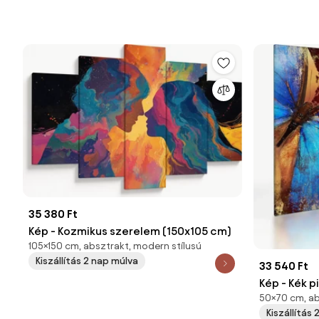
35 380 Ft
Kép - Kozmikus szerelem (150x105 cm)
105×150 cm, absztrakt, modern stílusú
Kiszállítás 2 nap múlva
33 540 Ft
Kép - Kék p
50×70 cm, ab
Kiszállítás