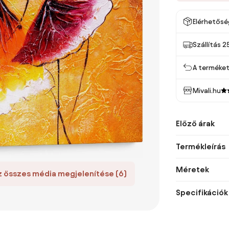
Elérhetősé
Szállítás 2
A terméket 
Mivali.hu
Előző árak
Termékleírás
Méretek
z összes média megjelenítése (6)
Specifikációk