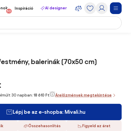
onok
AI designer
Inspiráció
50
jfestmény, balerinák (70x50 cm)
t
 elmúlt 30 napban:
18 610 Ft
Árelőzmények megtekintése
Lépj be az e-shopba: Mivali.hu
ik
Összehasonlítás
Figyeld az árat