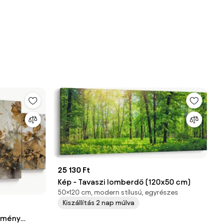
25 130 Ft
Kép - Tavaszi lomberdő (120x50 cm)
50×120 cm, modern stílusú, egyrészes
Kiszállítás 2 nap múlva
stmény