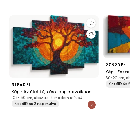
27 920 Ft
Kép - Feste
30×90 cm, ab
cm)
Kiszállítás
31 840 Ft
Kép - Az élet fája és a nap mozaikban
105×150 cm, absztrakt, modern stílusú
(150x105 cm)
Kiszállítás 2 nap múlva