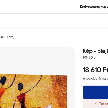
Kedvezménykup
(70x50 cm)
Kép - ola
Méretek
50×70 cm
18 610 F
A legjobb ár az
Tetsz