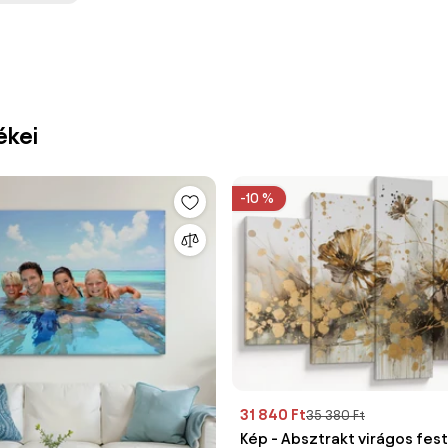
ékei
-10 %
31 840 Ft
35 380 Ft
Kép - Absztrakt virágos fe