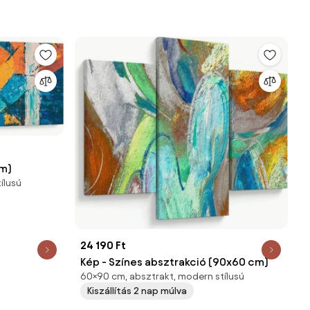
cm)
ílusú
24 190 Ft
Kép - Színes absztrakció (90x60 cm)
60×90 cm, absztrakt, modern stílusú
Kiszállítás 2 nap múlva