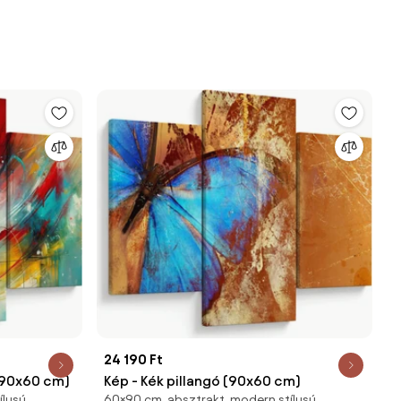
24 190 Ft
 (90x60 cm)
Kép - Kék pillangó (90x60 cm)
ílusú
60×90 cm, absztrakt, modern stílusú