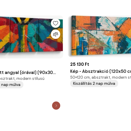
25 130 Ft
Kép - Absztrakció (120x50 
tt angyal (órával) (90x30
50×120 cm, absztrakt, modern st
sztrakt, modern stílusú
Kiszállítás 2 nap múlva
 2 nap múlva