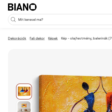
Navigáció kihagyása, ugrás a tartalomra
Keresési bevitel
Tartalom átugrása, ugrás a láblécbe
Dekorációk
Fali dekor
Képek
Kép - olajfestmény, balerinák 