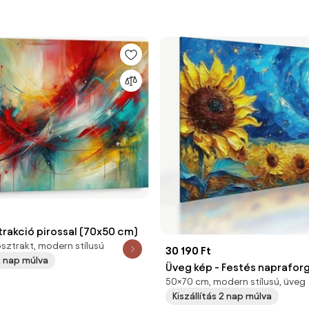
trakció pirossal (70x50 cm)
sztrakt, modern stílusú
30 190 Ft
 2 nap múlva
Üveg kép - Festés naprafor
50×70 cm, modern stílusú, üveg
cm)
Kiszállítás 2 nap múlva