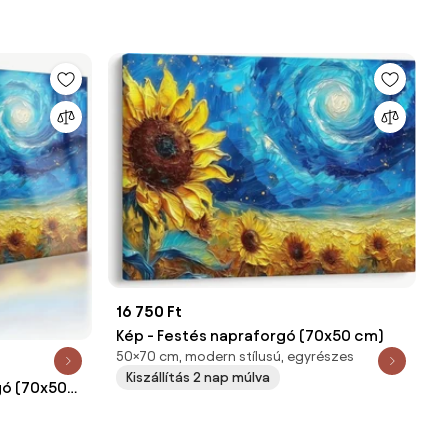
16 750 Ft
Kép - Festés napraforgó (70x50 cm)
50×70 cm, modern stílusú, egyrészes
Kiszállítás 2 nap múlva
gó (70x50