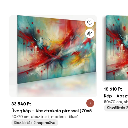
18 610 Ft
Kép – Absz
50×70 cm, ab
33 540 Ft
Kiszállítás
Üveg kép – Absztrakció pirossal (70x50
50×70 cm, absztrakt, modern stílusú
cm)
Kiszállítás 2 nap múlva