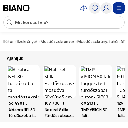
Navigáció kihagyása, ugrás a tartalomra
Keresési bevitel
Tartalom átugrása, ugrás a láblécbe
Bútor
Szekrények
Mosdószekrények
Mosdószekrény, fehér, ATEN
Ajánljuk
66 490 Ft
107 700 Ft
69 210 Ft
129 5
Aldabra NEL 80
Naturel Stilla
TMP VISION 50
TMP 
fürdőszoba fali
Fürdőszobaszekrény
fali
fali
mosdószekrény
mosdóval
függesztett
fürd
80x58.5x45 cm,
60x60x45 cm
fürdőszobai
- Cer