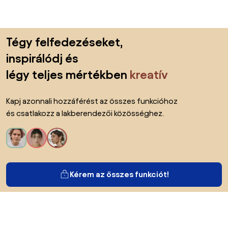
Lábléc kihagyása, ugrás az oldal elejére
Tégy felfedezéseket,
inspirálódj és
légy teljes mértékben
kreatív
Kapj azonnali hozzáférést az összes funkcióhoz
és csatlakozz a lakberendezői közösséghez.
Kérem az összes funkciót!
Bianoról