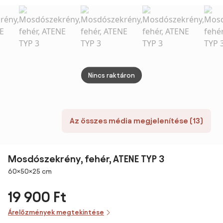
tölgy
fehér
bútor - SKY 3 E-
SHARP
(mosdókagylóval)
STILLAD06056U1
8099-50
mosdó
porcelán
x 48 
mosdóval - 51 x
40 cm
Nincs raktáron
Az összes média megjelenítése (13)
Mosdószekrény, fehér, ATENE TYP 3
Méretek
60×50×25 cm
19 900 Ft
Árelőzmények megtekintése