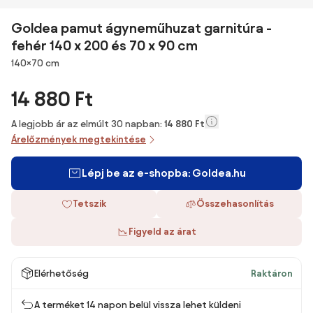
Goldea pamut ágyneműhuzat garnitúra -
fehér 140 x 200 és 70 x 90 cm
Méretek
140×70 cm
14 880 Ft
A legjobb ár az elmúlt 30 napban:
14 880 Ft
Árelőzmények megtekintése
Lépj be az e-shopba: Goldea.hu
Tetszik
Összehasonlítás
Figyeld az árat
Elérhetőség
Raktáron
A terméket 14 napon belül vissza lehet küldeni