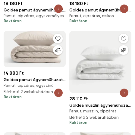
18 180 Ft
18 180 Ft
Goldea pamut ágyneműhuzat -
Goldea pamut ágyneműhuzat
Pamut, cipzáras, egyszemélyes
Pamut, cipzáras, csíkos
hópelyhek fehéren 140 x 200 és
duo - latte csíkos, latte színű
Raktáron
Raktáron
70 x 90 cm
hátoldal 140 x 200 és 70 x 90
cm
14 880 Ft
Goldea pamut ágyneműhuzat
Pamut, cipzáras, egyszínű
garnitúra - latte 140 x 200 és
70 x 90 cm
Elérhető 2 webáruházban
Raktáron
28 110 Ft
Goldea muszlin ágyneműhuzat
Pamut, muszlin, cipzáras
– fehér 140 x 200 és 70 x 90 cm
Elérhető 2 webáruházban
Raktáron