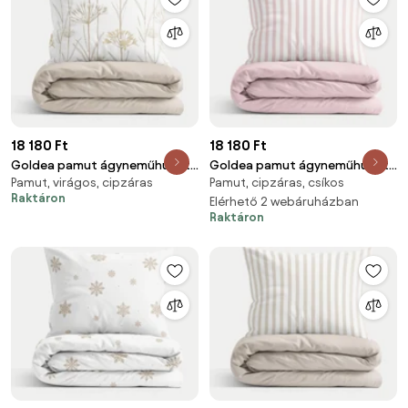
18 180 Ft
18 180 Ft
Goldea pamut ágyneműhuzat
Goldea pamut ágyneműhuzat
Pamut, virágos, cipzáras
Pamut, cipzáras, csíkos
duo - kerti dísznövények, latte
duo - púderrózsaszín csíkos,
Raktáron
színű hátoldal 140 x 200 és 70 x
púderrózsaszín hátoldal 140 x
Elérhető 2 webáruházban
Raktáron
90 cm
200 és 70 x 90 cm