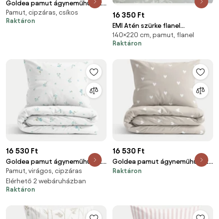
Goldea pamut ágyneműhuzat -
Pamut, cipzáras, csíkos
latte csíkos 140 x 200 és 70 x
16 350 Ft
Raktáron
90 cm
EMI Atén szürke flanel
140×220 cm, pamut, flanel
ágyneműhuzat, A kibővített
Raktáron
egyszemélyes ágy szett
tartalma: 1x 140x220 + 1x 70x90
16 530 Ft
16 530 Ft
Goldea pamut ágyneműhuzat -
Goldea pamut ágyneműhuzat -
Pamut, virágos, cipzáras
Raktáron
nefelejcsek 140 x 200 és 70 x 90
szívecskék, latte színű alapon
cm
Elérhető 2 webáruházban
140 x 200 és 70 x 90 cm
Raktáron