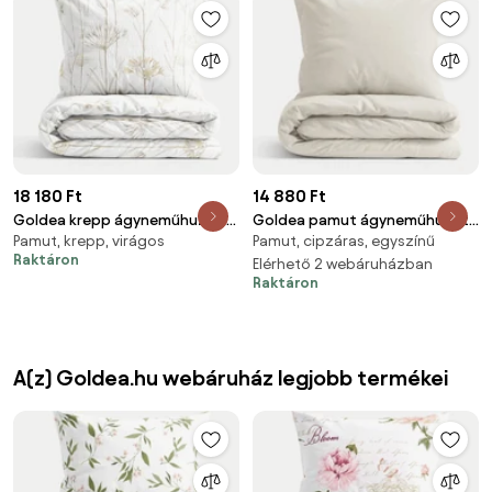
18 180 Ft
14 880 Ft
Goldea krepp ágyneműhuzat -
Goldea pamut ágyneműhuzat
Pamut, krepp, virágos
Pamut, cipzáras, egyszínű
kerti dísznövények 140 x 200 és
garnitúra - világos
Raktáron
70 x 90 cm
vászonszövésű 140 x 200 és 70
Elérhető 2 webáruházban
Raktáron
x 90 cm
A(z) Goldea.hu webáruház legjobb termékei