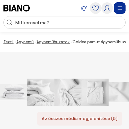
Navigáció kihagyása, ugrás a tartalomra
Keresési bevitel
Tartalom átugrása, ugrás a láblécbe
Textil
Ágynemű
Ágyneműhuzatok
Goldea pamut ágyneműhuzat ga
Az összes média megjelenítése (5)