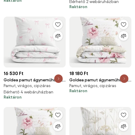
Raktáron
cm
70 x 90 cm
Elérhető 2 webáruházban
Raktáron
16 530 Ft
18 180 Ft
Goldea pamut ágyneműhuzat -
Goldea pamut ágyneműhuzat -
Pamut, virágos, cipzáras
Pamut, virágos, cipzáras
rózsaszín masnik 140 x 200 és
pünkösdirózsa mintás 150 x
Raktáron
70 x 90 cm
Elérhető 4 webáruházban
200 és 50 x 60 cm
Raktáron