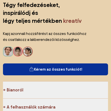
Lábléc kihagyása, ugrás az oldal elejére
Tégy felfedezéseket,
inspirálódj és
légy teljes mértékben
kreatív
Kapj azonnali hozzáférést az összes funkcióhoz
és csatlakozz a lakberendezői közösséghez.
Kérem az összes funkciót!
Bianoról
A felhasználók számára