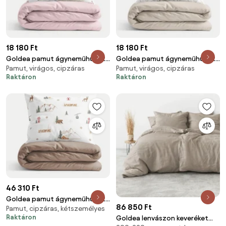
18 180 Ft
18 180 Ft
Goldea pamut ágyneműhuzat
Goldea pamut ágyneműhuzat
Pamut, virágos, cipzáras
Pamut, virágos, cipzáras
duo - pünkösdirózsa mintás,
duo - kerti dísznövények, latte
Raktáron
Raktáron
púderrózsaszín hátoldal 140 x
színű hátoldal 140 x 200 és 70 x
200 és 70 x 90 cm
90 cm
46 310 Ft
Goldea pamut ágyneműhuzat
86 850 Ft
Pamut, cipzáras, kétszemélyes
duo - zakopane, kávébarna
Raktáron
Goldea lenvászon keveréket
színű hátoldal 200 x 200 és