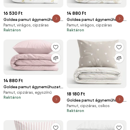
16 530 Ft
14 880 Ft
Goldea pamut ágyneműhuzat -
Goldea pamut ágyneműhuzat -
Pamut, virágos, cipzáras
Pamut, virágos, cipzáras
kamilla virágok 140 x 200 és 70
kerti dísznövények 140 x 200 és
Raktáron
Raktáron
x 90 cm
70 x 90 cm
14 880 Ft
Goldea pamut ágyneműhuzat
Pamut, cipzáras, egyszínű
garnitúra - púderrózsaszín 140
18 180 Ft
Raktáron
x 200 és 70 x 90 cm
Goldea pamut ágyneműhuzat -
Pamut, cipzáras, csíkos
szívecskék, latte színű csíkos
Raktáron
hátoldal 140 x 200 és 70 x 90
cm