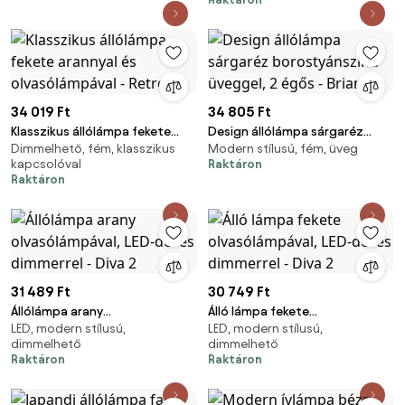
34 019 Ft
34 805 Ft
Klasszikus állólámpa fekete
Design állólámpa sárgaréz
Dimmelhető, fém, klasszikus
Modern stílusú, fém, üveg
arannyal és olvasólámpával -
borostyánszínű üveggel, 2
kapcsolóval
Raktáron
Retro
égős - Brianna
Raktáron
31 489 Ft
30 749 Ft
Állólámpa arany
Álló lámpa fekete
LED, modern stílusú,
LED, modern stílusú,
olvasólámpával, LED-del és
olvasólámpával, LED-del és
dimmelhető
dimmelhető
dimmerrel - Diva 2
dimmerrel - Diva 2
Raktáron
Raktáron