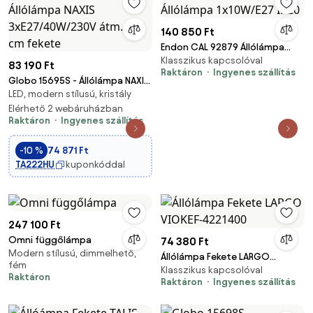
140 850 Ft
Endon CAL 92879 Állólámpa
Klasszikus kapcsolóval
1x10W/E27 IP20
83 190 Ft
Raktáron
Ingyenes szállítás
Globo 15695S - Állólámpa NAXIS
LED, modern stílusú, kristály
3xE27/40W/230V átm. 40 cm
fekete
Elérhető 2 webáruházban
Raktáron
Ingyenes szállítás
-10 %
74 871 Ft
TA222HU
kuponkóddal
247 100 Ft
Omni függőlámpa
74 380 Ft
Modern stílusú, dimmelhető,
Állólámpa Fekete LARGO
fém
Klasszikus kapcsolóval
VIOKEF-4221400
Raktáron
Raktáron
Ingyenes szállítás