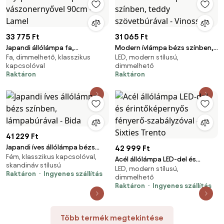
33 775 Ft
31 065 Ft
Japandi állólámpa fa,
Modern ívlámpa bézs színben,
Fa, dimmelhető, klasszikus
LED, modern stílusú,
vászonernyővel 90cm - Lamel
teddy szövetbúrával - Vinossa
kapcsolóval
dimmelhető
Raktáron
Raktáron
41 229 Ft
Japandi íves állólámpa bézs
42 999 Ft
Fém, klasszikus kapcsolóval,
színben, lámpabúrával - Bida
Acél állólámpa LED-del és
skandináv stílusú
LED, modern stílusú,
érintőképernyős fényerő-
Raktáron
Ingyenes szállítás
dimmelhető
szabályzóval - Sixties Trento
Raktáron
Ingyenes szállítás
Több termék megtekintése