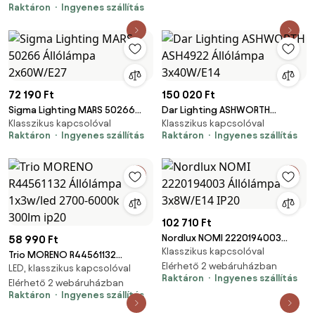
Raktáron
Ingyenes szállítás
450LM IP20
72 190 Ft
150 020 Ft
Sigma Lighting MARS 50266
Dar Lighting ASHWORTH
Klasszikus kapcsolóval
Klasszikus kapcsolóval
Állólámpa 2x60W/E27
ASH4922 Állólámpa 3x40W/E14
Raktáron
Ingyenes szállítás
Raktáron
Ingyenes szállítás
102 710 Ft
Nordlux NOMI 2220194003
58 990 Ft
Klasszikus kapcsolóval
Állólámpa 3x8W/E14 IP20
Trio MORENO R44561132
Elérhető 2 webáruházban
LED, klasszikus kapcsolóval
Állólámpa 1x3w/led 2700-
Raktáron
Ingyenes szállítás
6000k 300lm ip20
Elérhető 2 webáruházban
Raktáron
Ingyenes szállítás