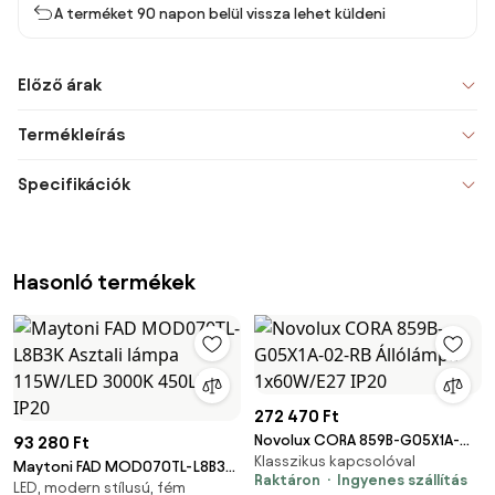
A terméket 90 napon belül vissza lehet küldeni
Előző árak
Termékleírás
Specifikációk
Hasonló termékek
272 470 Ft
Novolux CORA 859B-G05X1A-
93 280 Ft
Klasszikus kapcsolóval
02-RB Állólámpa 1x60W/E27 IP20
Maytoni FAD MOD070TL-L8B3K
Raktáron
Ingyenes szállítás
LED, modern stílusú, fém
Asztali lámpa 115W/LED 3000K