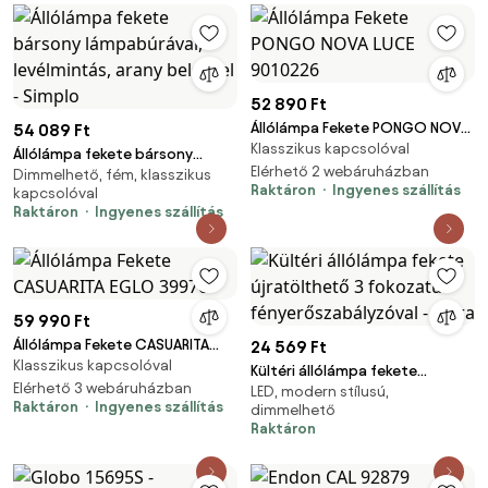
52 890 Ft
Állólámpa Fekete PONGO NOVA
54 089 Ft
Klasszikus kapcsolóval
LUCE 9010226
Állólámpa fekete bársony
Elérhető 2 webáruházban
Dimmelhető, fém, klasszikus
lámpabúrával, levélmintás,
Raktáron
Ingyenes szállítás
kapcsolóval
arany belsővel - Simplo
Raktáron
Ingyenes szállítás
59 990 Ft
Állólámpa Fekete CASUARITA
24 569 Ft
Klasszikus kapcsolóval
EGLO 39976
Kültéri állólámpa fekete
Elérhető 3 webáruházban
LED, modern stílusú,
újratölthető 3 fokozatú
Raktáron
Ingyenes szállítás
dimmelhető
fényerőszabályzóval - Keira
Raktáron