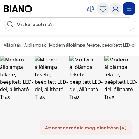
Navigáció kihagyása, ugrás a tartalomra
Keresési bevitel
Tartalom átugrása, ugrás a láblécbe
Világítás
Állólámpák
Modern állólámpa fekete, beépített LED-del, 
Az összes média megjelenítése (4)