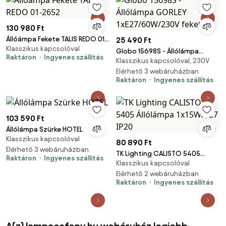
130 980 Ft
Állóámpa Fekete TALIS REDO 01-
25 490 Ft
Klasszikus kapcsolóval
2652
Globo 15698S - Állólámpa
Raktáron
Ingyenes szállítás
Klasszikus kapcsolóval, 230V
GORLEY 1xE27/60W/230V fekete
Elérhető 3 webáruházban
Raktáron
Ingyenes szállítás
103 590 Ft
Állólámpa Szürke HOTEL
Klasszikus kapcsolóval
80 890 Ft
Elérhető 3 webáruházban
TK Lighting CALISTO 5405
Raktáron
Ingyenes szállítás
Klasszikus kapcsolóval
Állólámpa 1x15W/E27 IP20
Elérhető 2 webáruházban
Raktáron
Ingyenes szállítás