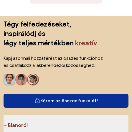
Lábléc kihagyása, ugrás az oldal elejére
Tégy felfedezéseket,
inspirálódj és
légy teljes mértékben
kreatív
Kapj azonnali hozzáférést az összes funkcióhoz
és csatlakozz a lakberendezői közösséghez.
Kérem az összes funkciót!
Bianoról