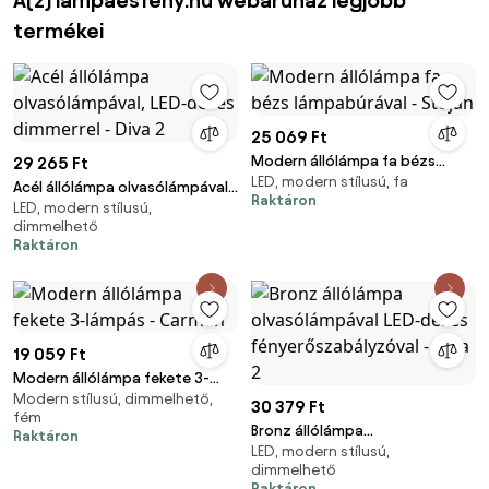
A(z) lampaesfeny.hu webáruház legjobb
termékei
25 069 Ft
Modern állólámpa fa bézs
29 265 Ft
LED, modern stílusú, fa
lámpabúrával - Stojan
Acél állólámpa olvasólámpával,
Raktáron
LED, modern stílusú,
LED-del és dimmerrel - Diva 2
dimmelhető
Raktáron
19 059 Ft
Modern állólámpa fekete 3-
Modern stílusú, dimmelhető,
lámpás - Carmen
30 379 Ft
fém
Bronz állólámpa
Raktáron
LED, modern stílusú,
olvasólámpával LED-del és
dimmelhető
fényerőszabályzóval - Diva 2
Raktáron