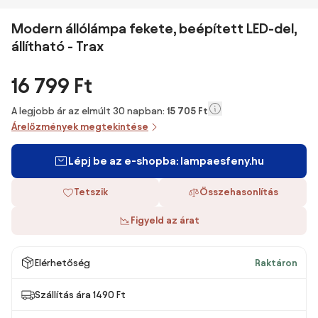
Modern állólámpa fekete, beépített LED-del,
állítható - Trax
16 799 Ft
A legjobb ár az elmúlt 30 napban:
15 705 Ft
Árelőzmények megtekintése
Lépj be az e-shopba: lampaesfeny.hu
Tetszik
Összehasonlítás
Figyeld az árat
Elérhetőség
Raktáron
Szállítás ára 1490 Ft