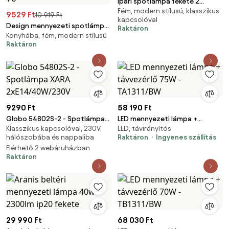
Ipari spotlámpa fekete 2
Fém, modern stílusú, klasszikus
lámpás - Suplux
9529 Ft
10 919 Ft
kapcsolóval
Design mennyezeti spotlámpa
Raktáron
Konyhába, fém, modern stílusú
fekete GU10 70mm 2-lámpás
Raktáron
állítható - Vo
9290 Ft
58 190 Ft
Globo 54802S-2 - Spotlámpa
LED mennyezeti lámpa +
Klasszikus kapcsolóval, 230V,
LED, távirányítós
XARA 2xE14/40W/230V
távvezérlő 75W - TA1311/BW
hálószobába és nappaliba
Raktáron
Ingyenes szállítás
Elérhető 2 webáruházban
Raktáron
29 990 Ft
68 030 Ft