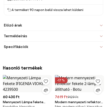
A terméket 90 napon belül vissza lehet küldeni
Előző árak
Termékleírás
Specifikációk
Hasonló termékek
-17 %
60 430 Ft
7619 Ft
9129 Ft
Mennyezeti Lámpa Fekete
Modern mennyezeti reflektor
Konyhába, klasszikus
Fém, modern stílusú, klasszikus
IFIGENIA VIOKEF-4239500
fekete 2-lámpás állítható -