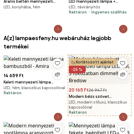
Aranis beltéri mennyezeti
LED mennyezeti lámpa +
LED, konyhába, fém
LED, távirányítós
lámpa 40w 2300lm ip20 fekete
távvezérlő 70W - TB1311/BW
Raktáron
Ingyenes szállítás
A(z) lampaesfeny.hu webáruház legjobb
termékei
Korlátozott ajánlat
-25 %
14 659 Ft
Keleti mennyezeti lámpa
LED, fém, klasszikus kapcsolóval
bambuszból - Amira
20 165 Ft
26 947 Ft
Raktáron
Modern bézs szövet
LED, modern stílusú, klasszikus
mennyezeti lámpa LED-del, 3
kapcsolóval
fokozatban dimmelhető -
Raktáron
Bredow