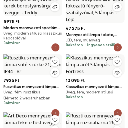
5975 Ft
Modern mennyezeti spotlámpa
47 375 Ft
Üveg, modern stílusú, klasszikus
aranyozott, kerek
Mennyezeti lámpa fekete,
kapcsolóval
borostyánsárga üveggel -
LED, fém, műanyag
beépített LED-del, 3 fokozatú
Raktáron
Teddy
Raktáron
Ingyenes szállítás
fényerő-szabályzóval, 5
lámpás - Lejo
7925 Ft
10 095 Ft
Rusztikus mennyezeti lámpa
Klasszikus mennyezeti lámpa
Üveg, fém, rusztikus
Üveg, fém, modern stílusú
sötétszürke 21,3 cm IP44 - Bri
acél 3-lámpás - Fortress
Raktáron
Elérhető 2 webáruházban
Raktáron