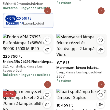
Raktáron
LED/20W/230V 3000K 60x16,8
Elérhető 2 webáruházban
üveggel, kerek, 3-lámpás -
Raktáron
Ingyenes szállítás
cm
Domo
-10 %
20 601 Ft
TA222HU
kuponkóddal
225 750 Ft
Endon ARIA 76393 Plafonlámpa
9719 Ft
LED, konyhába, klasszikus
1x36W/LED 3000K 1600LM IP20
Mennyezeti lámpa fekete
kapcsolóval
Üveg, klasszikus kapcsolóval,
rézzel és füstüveggel 2-lámpás
Raktáron
Ingyenes szállítás
230V
- Vidro
Raktáron
-13 %
10 469 Ft