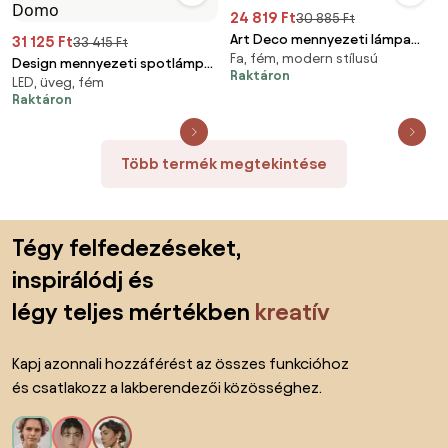
24 819 Ft
30 885 Ft
Art Deco mennyezeti lámpa
31 125 Ft
33 415 Ft
Fa, fém, modern stílusú
fekete fa 6-lámpás - Sydney
Design mennyezeti spotlámpa
Raktáron
LED, üveg, fém
fekete füstüveggel 4-lámpás -
Raktáron
Domo
Több termék megtekintése
Lábléc kihagyása, ugrás az oldal elejére
Tégy felfedezéseket,
inspirálódj és
légy teljes mértékben
kreatív
Kapj azonnali hozzáférést az összes funkcióhoz
és csatlakozz a lakberendezői közösséghez.