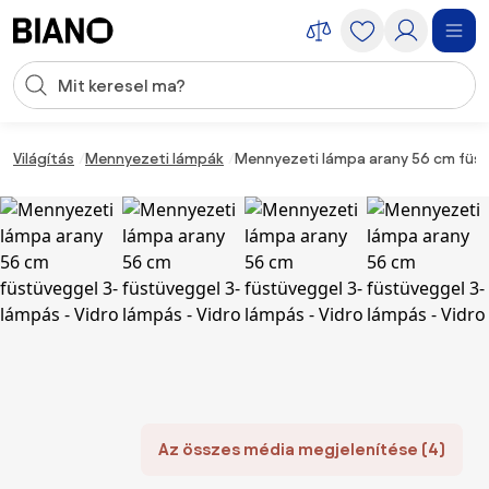
Navigáció kihagyása, ugrás a tartalomra
Keresési bevitel
Tartalom átugrása, ugrás a láblécbe
Világítás
Mennyezeti lámpák
Mennyezeti lámpa arany 56 cm füst
Az összes média megjelenítése (4)