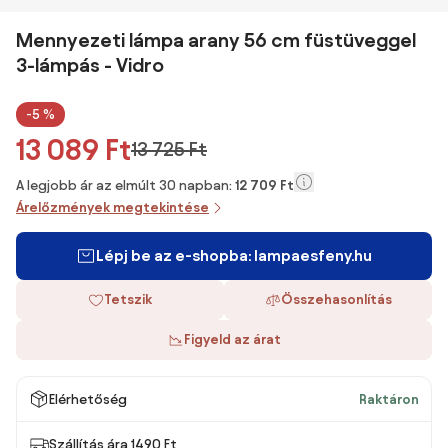
Mennyezeti lámpa arany 56 cm füstüveggel
3-lámpás - Vidro
-5 %
13 089 Ft
13 725 Ft
A legjobb ár az elmúlt 30 napban:
12 709 Ft
Árelőzmények megtekintése
Lépj be az e-shopba: lampaesfeny.hu
Tetszik
Összehasonlítás
Figyeld az árat
Elérhetőség
Raktáron
Szállítás ára 1490 Ft