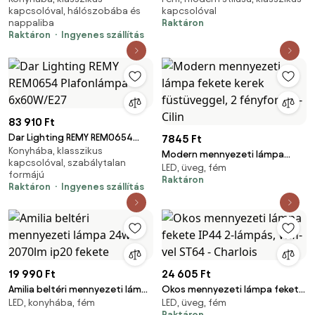
kapcsolóval, hálószobába és
kapcsolóval
Botu
nappaliba
Raktáron
Raktáron
Ingyenes szállítás
83 910 Ft
Dar Lighting REMY REM0654
7845 Ft
Konyhába, klasszikus
Plafonlámpa 6x60W/E27
Modern mennyezeti lámpa
kapcsolóval, szabálytalan
LED, üveg, fém
fekete kerek füstüveggel, 2
formájú
Raktáron
fényforrás - Cilin
Raktáron
Ingyenes szállítás
19 990 Ft
24 605 Ft
Amilia beltéri mennyezeti lámpa
Okos mennyezeti lámpa fekete
LED, konyhába, fém
LED, üveg, fém
24w 2070lm ip20 fekete
IP44 2-lámpás, Wifi-vel ST64 -
Raktáron