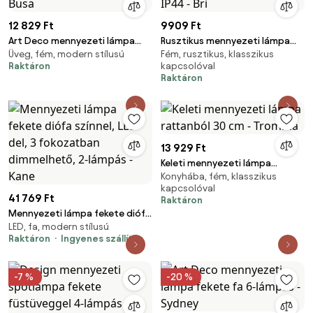
12 829 Ft
9909 Ft
Art Deco mennyezeti lámpa
Rusztikus mennyezeti lámpa
Üveg, fém, modern stílusú
Fém, rusztikus, klasszikus
fekete füstüveggel - Busa
rozsdabarna 26,5 IP44 - Bri
Raktáron
kapcsolóval
Raktáron
13 929 Ft
Keleti mennyezeti lámpa
Konyhába, fém, klasszikus
rattanból 30 cm - Tromma
kapcsolóval
41 769 Ft
Raktáron
Mennyezeti lámpa fekete diófa
LED, fa, modern stílusú
színnel, LED-del, 3 fokozatban
Raktáron
Ingyenes szállítás
dimmelhető, 2-lámpás - Kane
-7 %
-20 %