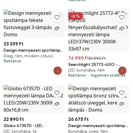
Charlois
-6 %
23 339 Ft
Design mennyezeti spotlámpa
Üveg, fém, modern stílusú
fekete füstüveggel 3-lámpás -
76 990 Ft
81 890 Ft
Raktáron
Domo
Searchlight 25772-4GO -
LED, konyhába, fém
CIRQUE fényerőszabályozható
Raktáron
Ingyenes szállítás
LED mennyezeti lámpa
LED/37W/230V 3000K 33x97 cm
22 890 Ft
26 675 Ft
Globo 67357D - LED
Design mennyezeti spotlámpa
LED, konyhába, fa
Konyhába, üveg, fém
mennyezeti lámpa DAKARI I
bronz színben, átlátszó