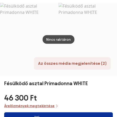
fekete
Nincs raktáron
Az összes média megjelenítése (2)
Fésülködő asztal Primadonna WHITE
46 300 Ft
Árelőzmények megtekintése