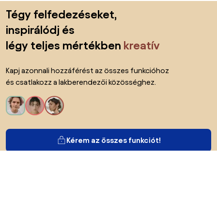
Lábléc kihagyása, ugrás az oldal elejére
Tégy felfedezéseket,
inspirálódj és
légy teljes mértékben
kreatív
Kapj azonnali hozzáférést az összes funkcióhoz
és csatlakozz a lakberendezői közösséghez.
Kérem az összes funkciót!
Bianoról
A felhasználók számára