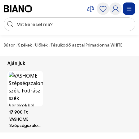
Navigáció kihagyása, ugrás a tartalomra
Keresési bevitel
Tartalom átugrása, ugrás a láblécbe
Bútor
Székek
Ülőkék
Fésülködő asztal Primadonna WHITE
Ajánljuk
17 900 Ft
VASHOME
Szépségszalonbeli
szék, Fodrász
szék kerekekkel,